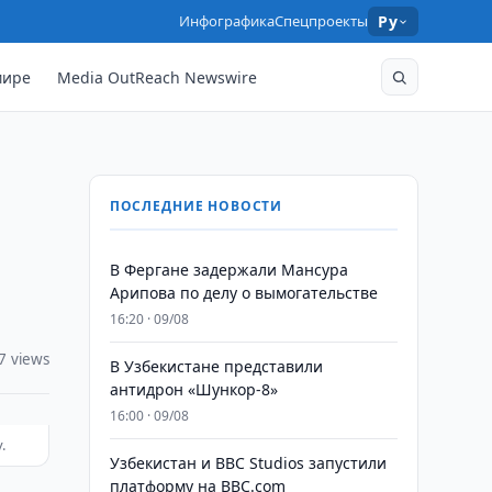
Инфографика
Спецпроекты
Ру
мире
Media OutReach Newswire
ПОСЛЕДНИЕ НОВОСТИ
В Фергане задержали Мансура
Арипова по делу о вымогательстве
16:20 · 09/08
7 views
В Узбекистане представили
антидрон «Шункор-8»
16:00 · 09/08
.
Узбекистан и BBC Studios запустили
платформу на BBC.com