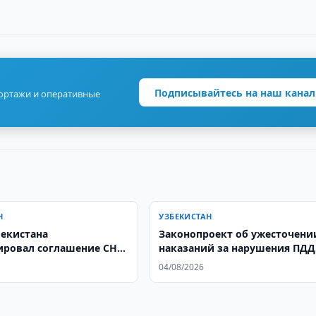
Подписывайтесь на наш канал
портажи и оперативные
Н
УЗБЕКИСТАН
бекистана
Законопроект об ужесточени
ровал соглашение СНГ
наказаний за нарушения ПДД
е данными
прошел первое чтение
04/08/2026