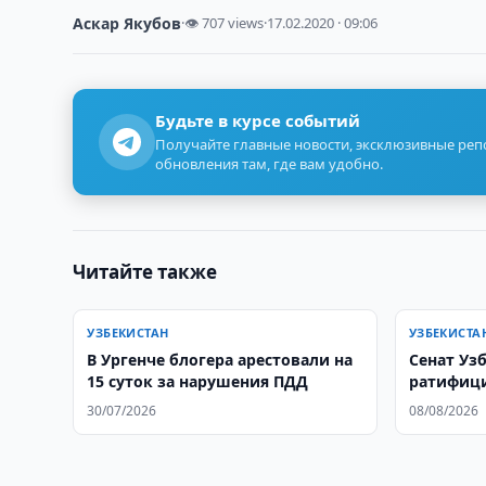
Аскар Якубов
·
👁 707 views
·
17.02.2020 · 09:06
Будьте в курсе событий
Получайте главные новости, эксклюзивные ре
обновления там, где вам удобно.
Читайте также
УЗБЕКИСТАН
УЗБЕКИСТА
В Ургенче блогера арестовали на
Сенат Уз
15 суток за нарушения ПДД
ратифици
об обмен
30/07/2026
08/08/2026