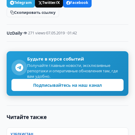
Telegram
Twitter/X
Facebook
Скопировать ссылку
UzDaily
·
👁 271 views
·
07.05.2019 · 01:42
Будьте в курсе событий
Получайте главные новости, эксклюзивные
репортажи и оперативные обновления там, где
вам удобно.
Подписывайтесь на наш канал
Читайте также
УЗБЕКИСТАН