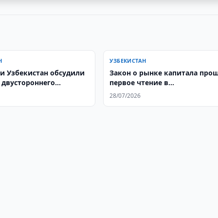
Н
УЗБЕКИСТАН
 и Узбекистан обсудили
Закон о рынке капитала про
 двустороннего
первое чтение в
чества
Законодательной палате
28/07/2026