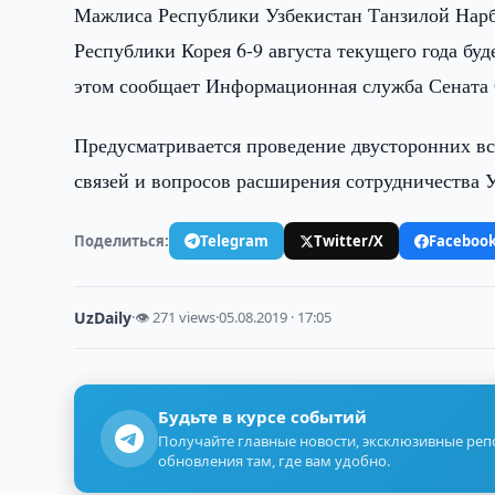
Мажлиса Республики Узбекистан Танзилой Нар
Республики Корея 6-9 августа текущего года бу
этом сообщает Информационная служба Сената
Предусматривается проведение двусторонних вс
связей и вопросов расширения сотрудничества У
Поделиться:
Telegram
Twitter/X
Faceboo
UzDaily
·
👁 271 views
·
05.08.2019 · 17:05
Будьте в курсе событий
Получайте главные новости, эксклюзивные ре
обновления там, где вам удобно.