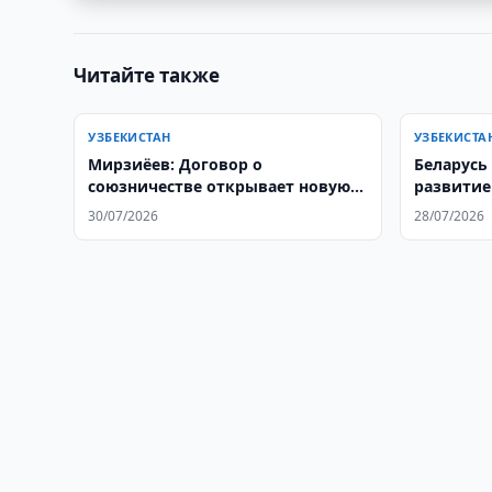
Читайте также
УЗБЕКИСТАН
УЗБЕКИСТА
Мирзиёев: Договор о
Беларусь
союзничестве открывает новую
развитие
главу в отношениях с
сотрудни
30/07/2026
28/07/2026
Кыргызстаном