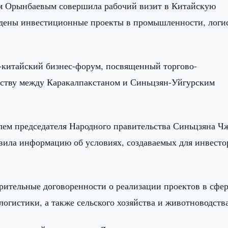
ем Орынбаевым совершила рабочий визит в Китайскую
ждены инвестиционные проекты в промышленности, логи
о-китайский бизнес-форум, посвященный торгово-
ству между Каракалпакстаном и Синьцзян-Уйгурским
елем председателя Народного правительства Синьцзяна Ч
авила информацию об условиях, создаваемых для инвесто
рительные договоренности о реализации проектов в сфе
логистики, а также сельского хозяйства и животноводства