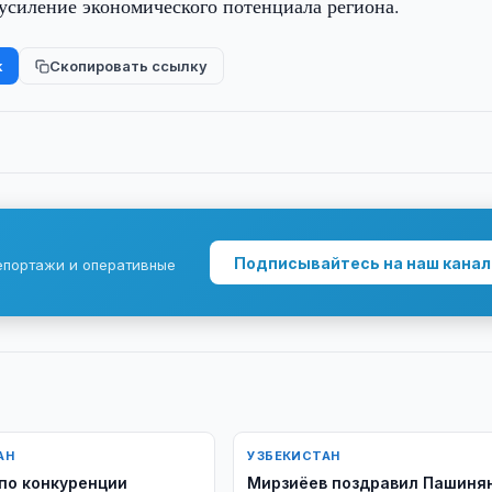
силение экономического потенциала региона.
k
Скопировать ссылку
Подписывайтесь на наш канал
епортажи и оперативные
АН
УЗБЕКИСТАН
по конкуренции
Мирзиёев поздравил Пашиня