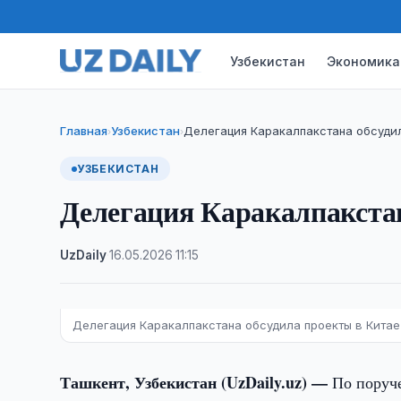
Узбекистан
Экономика
Главная
Узбекистан
Делегация Каракалпакстана обсудил
›
›
УЗБЕКИСТАН
Делегация Каракалпакстан
UzDaily
·
16.05.2026
·
11:15
Делегация Каракалпакстана обсудила проекты в Китае
Ташкент, Узбекистан (UzDaily.uz) —
По поруч