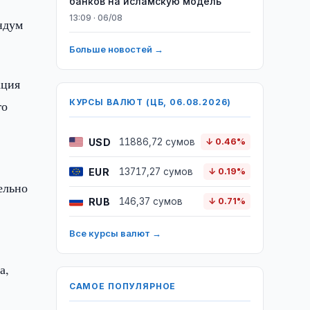
банков на исламскую модель
13:09 · 06/08
андум
Больше новостей →
ация
КУРСЫ ВАЛЮТ (ЦБ, 06.08.2026)
го
USD
11886,72 сумов
↓ 0.46%
EUR
13717,27 сумов
↓ 0.19%
ельно
RUB
146,37 сумов
↓ 0.71%
Все курсы валют →
а,
САМОЕ ПОПУЛЯРНОЕ