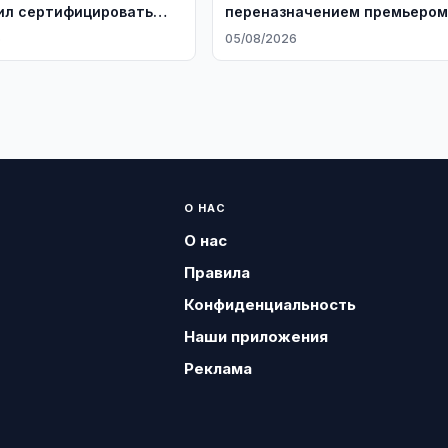
ил сертифицировать
переназначением премьеро
учебные центры
Армении
6
05/08/2026
О НАС
О нас
Правила
Конфиденциальность
Наши приложения
Реклама