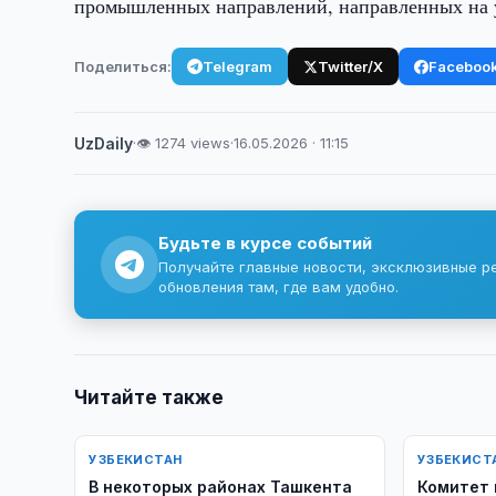
промышленных направлений, направленных на у
Поделиться:
Telegram
Twitter/X
Faceboo
UzDaily
·
👁 1274 views
·
16.05.2026 · 11:15
Будьте в курсе событий
Получайте главные новости, эксклюзивные р
обновления там, где вам удобно.
Читайте также
УЗБЕКИСТАН
УЗБЕКИСТ
В некоторых районах Ташкента
Комитет 