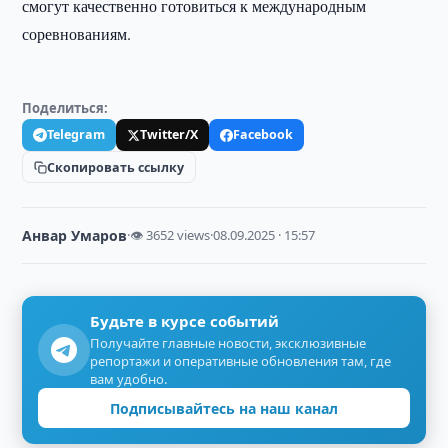
смогут качественно готовиться к международным
соревнованиям.
Поделиться:
Telegram
Twitter/X
Facebook
Скопировать ссылку
Анвар Умаров
·
👁 3652 views
·
08.09.2025 · 15:57
Будьте в курсе событий
Получайте главные новости, эксклюзивные
репортажи и оперативные обновления там, где
вам удобно.
Подписывайтесь на наш канал