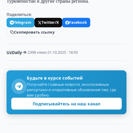
Туркменистан и другие страны региона.
Поделиться:
Telegram
Twitter/X
Facebook
Скопировать ссылку
UzDaily
·
👁 2398 views
·
21.10.2025 · 18:50
Будьте в курсе событий
Получайте главные новости, эксклюзивные
репортажи и оперативные обновления там, где
вам удобно.
Подписывайтесь на наш канал