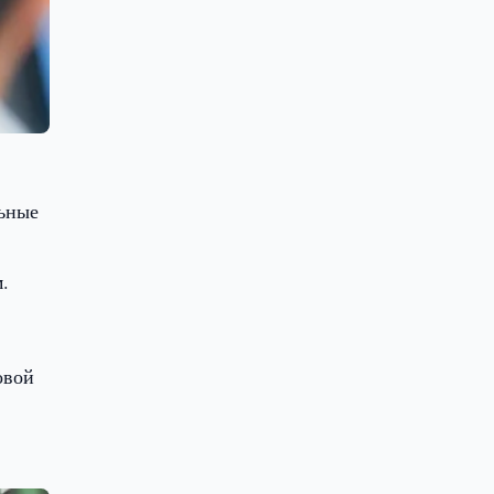
льные
.
овой