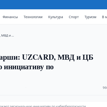
Финансы
Технологии
Культура
Спорт
Туризм
В 
, МВД и …
 Карши: UZCARD, МВД и ЦБ
 инициативу по
·
96
олжают региональную инициативу по кибербезопасности