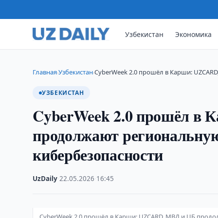
Узбекистан
Экономика
Главная
Узбекистан
CyberWeek 2.0 прошёл в Карши: UZCARD
›
›
УЗБЕКИСТАН
CyberWeek 2.0 прошёл в
продолжают региональную
кибербезопасности
UzDaily
·
22.05.2026
·
16:45
CyberWeek 2.0 прошёл в Карши: UZCARD, МВД и ЦБ прод