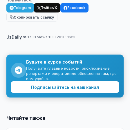
Поделиться:
Telegram
Twitter/X
Facebook
Скопировать ссылку
UzDaily
·
👁 1733 views
·
11.10.2011 · 16:20
Будьте в курсе событий
Получайте главные новости, эксклюзивные
репортажи и оперативные обновления там, где
вам удобно.
Подписывайтесь на наш канал
Читайте также