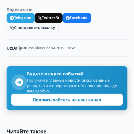
Поделиться:
Telegram
Twitter/X
Facebook
Скопировать ссылку
UzDaily
·
👁 299 views
·
22.04.2019 · 10:45
Будьте в курсе событий
Получайте главные новости, эксклюзивные
репортажи и оперативные обновления там, где
вам удобно.
Подписывайтесь на наш канал
Читайте также