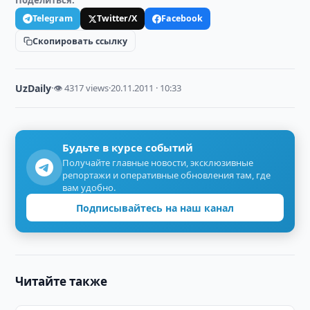
Поделиться:
Telegram
Twitter/X
Facebook
Скопировать ссылку
UzDaily
·
👁 4317 views
·
20.11.2011 · 10:33
Будьте в курсе событий
Получайте главные новости, эксклюзивные
репортажи и оперативные обновления там, где
вам удобно.
Подписывайтесь на наш канал
Читайте также