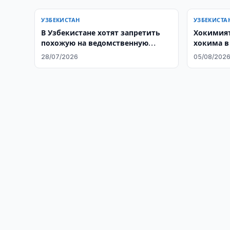
УЗБЕКИСТАН
УЗБЕКИСТА
В Узбекистане хотят запретить
Хокимият
похожую на ведомственную
хокима в
форму одежду
Шахриса
28/07/2026
05/08/202