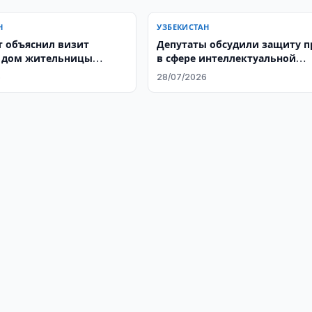
Н
УЗБЕКИСТАН
 объяснил визит
Депутаты обсудили защиту п
 дом жительницы
в сфере интеллектуальной
бза
собственности
6
28/07/2026