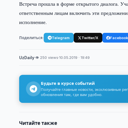
Встреча прошла в форме открытого диалога. Уч
ответственным лицам включить эти предложени
исполнение.
Поделиться:
Telegram
Twitter/X
Faceboo
UzDaily
·
👁 250 views
·
10.05.2019 · 19:49
Будьте в курсе событий
Получайте главные новости, эксклюзивные ре
обновления там, где вам удобно.
Читайте также