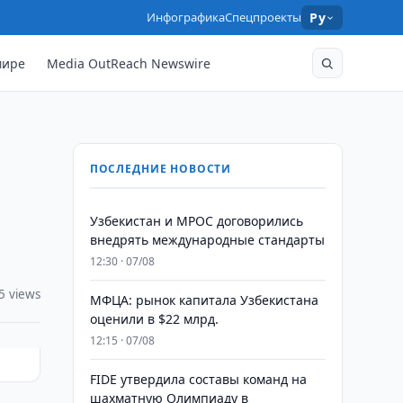
Инфографика
Спецпроекты
Ру
мире
Media OutReach Newswire
ПОСЛЕДНИЕ НОВОСТИ
Узбекистан и MPOC договорились
внедрять международные стандарты
12:30 · 07/08
5 views
МФЦА: рынок капитала Узбекистана
оценили в $22 млрд.
12:15 · 07/08
FIDE утвердила составы команд на
шахматную Олимпиаду в