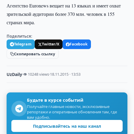
Агентство Euronews вещает на 13 языках и имеет охват
зрительской аудитории более 370 млн. человек в 155
странах мира.
Поделиться:
Telegram
Twitter/X
Facebook
Скопировать ссылку
UzDaily
·
👁 10248 views
·
18.11.2015 · 13:53
Будьте в курсе событий
Получайте главные новости, эксклюзивные
репортажи и оперативные обновления там, где
вам удобно.
Подписывайтесь на наш канал