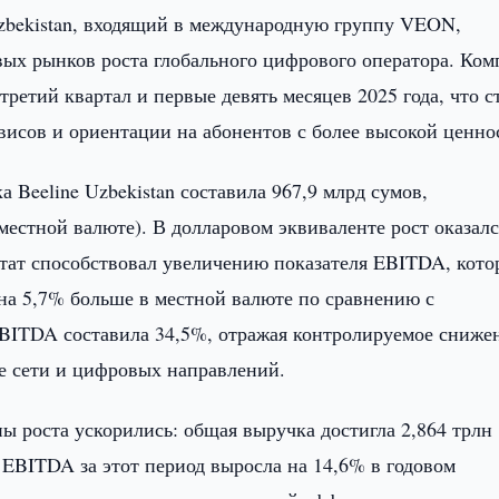
Uzbekistan, входящий в международную группу VEON,
вых рынков роста глобального цифрового оператора. Ком
ретий квартал и первые девять месяцев 2025 года, что с
висов и ориентации на абонентов с более высокой ценно
а Beeline Uzbekistan составила 967,9 млрд сумов,
местной валюте). В долларовом эквиваленте рост оказал
ьтат способствовал увеличению показателя EBITDA, кот
о на 5,7% больше в местной валюте по сравнению с
BITDA составила 34,5%, отражая контролируемое сниже
е сети и цифровых направлений.
пы роста ускорились: общая выручка достигла 2,864 трлн
 EBITDA за этот период выросла на 14,6% в годовом