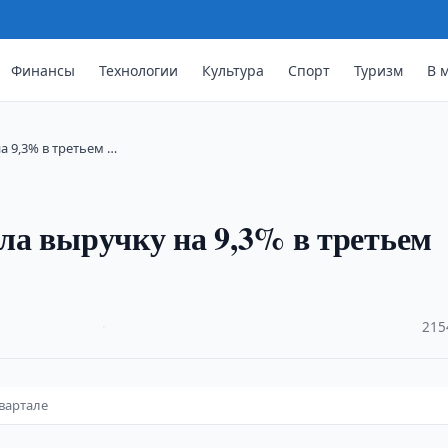
Финансы
Технологии
Культура
Спорт
Туризм
В 
а 9,3% в третьем …
ила выручку на 9,3% в третьем
·
215
квартале