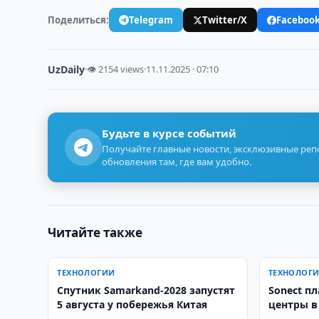
Поделиться:
Telegram
Twitter/X
Faceboo
UzDaily
·
👁 2154 views
·
11.11.2025 · 07:10
Будьте в курсе событий
Получайте главные новости, эксклюзивные ре
обновления там, где вам удобно.
Читайте также
ТЕХНОЛОГИИ
ТЕХНОЛОГ
Спутник Samarkand-2028 запустят
Sonect п
5 августа у побережья Китая
центры в
и Ферган