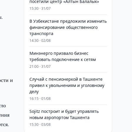
посетили центр «Алтын Балалык»
15:30 · 31/07
ы.
В Узбекистане предложили изменить
финансирование общественного
транспорта
14:30 · 02/08
Минэнерго призвало бизнес
требовать подключение к сетям
21:00 · 31/07
ости и
Случай с пенсионеркой в Ташкенте
привел к увольнениям и уголовному
делу
16:15 · 01/08
гло
Sojitz построит и будет управлять
ения
новым аэропортом Ташкента
тся.
15:30 · 03/08