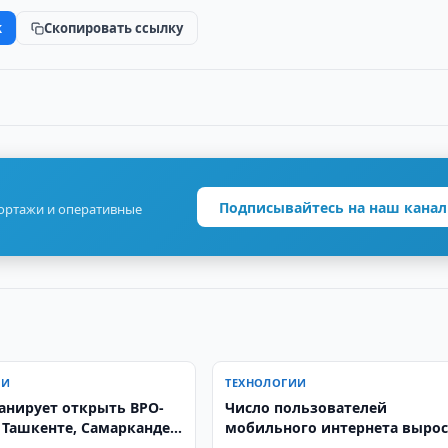
k
Скопировать ссылку
Подписывайтесь на наш канал
портажи и оперативные
ИИ
ТЕХНОЛОГИИ
ланирует открыть BPO-
Число пользователей
 Ташкенте, Самарканде
мобильного интернета вырос
е
4,3 раза