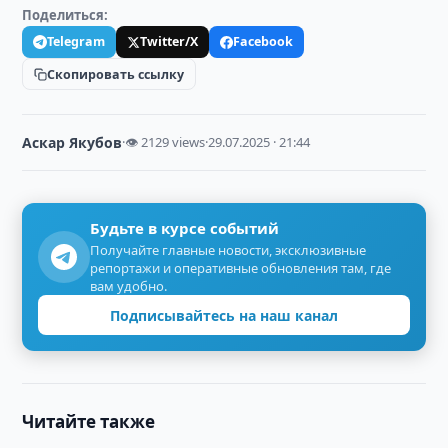
Поделиться:
Telegram
Twitter/X
Facebook
Скопировать ссылку
Аскар Якубов
·
👁 2129 views
·
29.07.2025 · 21:44
Будьте в курсе событий
Получайте главные новости, эксклюзивные
репортажи и оперативные обновления там, где
вам удобно.
Подписывайтесь на наш канал
Читайте также