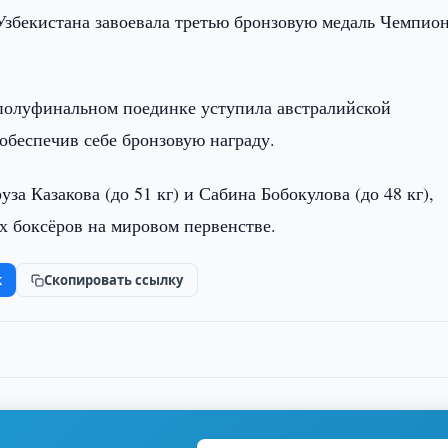
Узбекистана завоевала третью бронзовую медаль Чемпио
в полуфинальном поединке уступила австралийской
 обеспечив себе бронзовую награду.
а Казакова (до 51 кг) и Сабина Бобокулова (до 48 кг),
х боксёров на мировом первенстве.
k
Скопировать ссылку