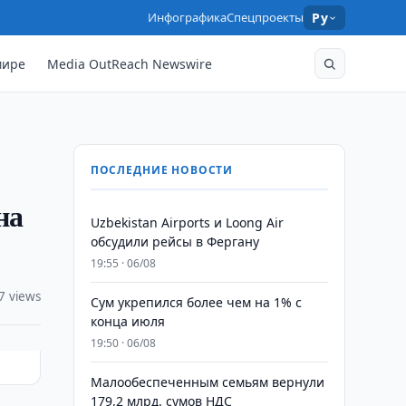
Инфографика
Спецпроекты
Ру
мире
Media OutReach Newswire
ПОСЛЕДНИЕ НОВОСТИ
на
Uzbekistan Airports и Loong Air
обсудили рейсы в Фергану
19:55 · 06/08
7 views
Сум укрепился более чем на 1% с
конца июля
19:50 · 06/08
Малообеспеченным семьям вернули
179,2 млрд. сумов НДС