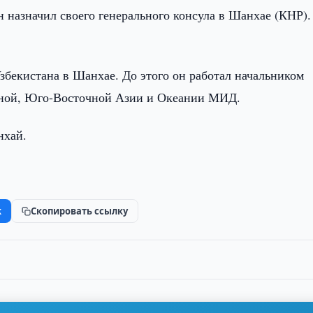
н назначил своего генерального консула в Шанхае (КНР).
збекистана в Шанхае. До этого он работал начальником
чной, Юго-Восточной Азии и Океании МИД.
нхай.
k
Скопировать ссылку