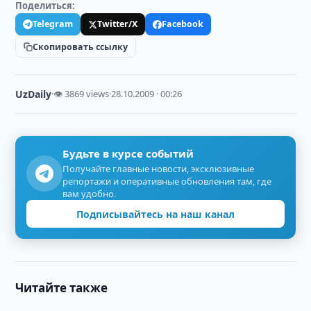
Поделиться:
Telegram
Twitter/X
Facebook
Скопировать ссылку
UzDaily
·
👁 3869 views
·
28.10.2009 · 00:26
Будьте в курсе событий
Получайте главные новости, эксклюзивные
репортажи и оперативные обновления там, где
вам удобно.
Подписывайтесь на наш канал
Читайте также