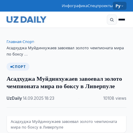
Инфографика
Спецпроекты
Ру
Главная
Спорт
›
›
Асадхуджа Муйдинхужаев завоевал золото чемпионата мира
по боксу …
СПОРТ
Асадхуджа Муйдинхужаев завоевал золото
чемпионата мира по боксу в Ливерпуле
UzDaily
·
14.09.2025
·
18:23
·
10108 views
Асадхуджа Муйдинхужаев завоевал золото чемпионата
мира по боксу в Ливерпуле