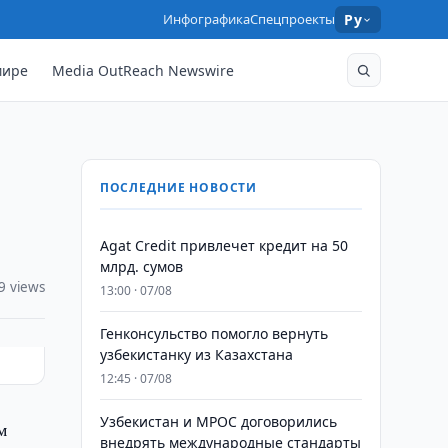
Инфографика
Спецпроекты
Ру
мире
Media OutReach Newswire
ПОСЛЕДНИЕ НОВОСТИ
Agat Credit привлечет кредит на 50
млрд. сумов
9 views
13:00 · 07/08
Генконсульство помогло вернуть
узбекистанку из Казахстана
12:45 · 07/08
Узбекистан и MPOC договорились
м
внедрять международные стандарты