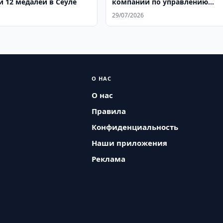
и 12 медалей в Сеуле
компании по управлению
турнирами
29/07/2026
О НАС
О нас
Правила
Конфиденциальность
Наши приложения
Реклама