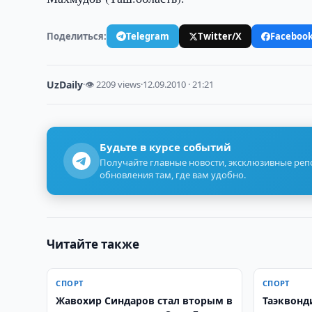
Поделиться:
Telegram
Twitter/X
Faceboo
UzDaily
·
👁 2209 views
·
12.09.2010 · 21:21
Будьте в курсе событий
Получайте главные новости, эксклюзивные ре
обновления там, где вам удобно.
Читайте также
СПОРТ
СПОРТ
Жавохир Синдаров стал вторым в
Таэквонд