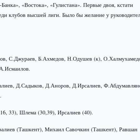
Банка», «Востока», «Гулистана». Первые двоя, кстати
еди клубов высшей лиги. Было бы желание у руководите
ов, С.Джураев, Б.Ахмедов, Н.Одушев (к), О.Халмухамед
 А.Исмаилов.
алиев, Д.Садыков, Д.Аноров, Д.Ирсалиев, Ф.Абдумавлян
.
6, 33), Шлема (30,39), Ирсалиев (40).
алиев (Ташкент), Михаил Савочкин (Ташкент), Равшан