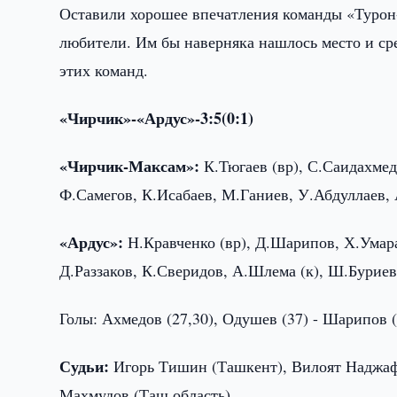
Оставили хорошее впечатления команды «Турон-
любители. Им бы наверняка нашлось место и ср
этих команд.
«Чирчик»-«Ардус»-3:5(0:1)
«Чирчик-Максам»:
К.Тюгаев (вр), С.Саидахмед
Ф.Самегов, К.Исабаев, М.Ганиев, У.Абдуллаев,
«Ардус»:
Н.Кравченко (вр), Д.Шарипов, Х.Умар
Д.Раззаков, К.Сверидов, А.Шлема (к), Ш.Буриев
Голы: Ахмедов (27,30), Одушев (37) - Шарипов (1
Судьи:
Игорь Тишин (Ташкент), Вилоят Наджаф
Махмудов (Таш.область).