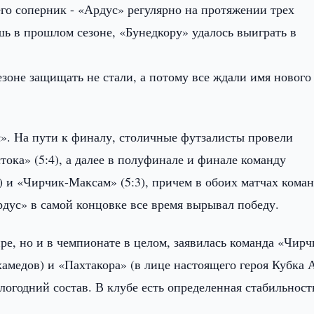
го соперник - «Ардус» регулярно на протяжении трех
шь в прошлом сезоне, «Бунедкору» удалось выиграть в
езоне защищать не стали, а потому все ждали имя нового
». На пути к финалу, столичные футзалисты провели
ока» (5:4), а далее в полуфинале и финале команду
) и «Чирчик-Максам» (5:3), причем в обоих матчах кома
рдус» в самой концовке все время вырывал победу.
ре, но и в чемпионате в целом, заявилась команда «Чирч
медов) и «Пахтакора» (в лице настоящего героя Кубка 
огодний состав. В клубе есть определенная стабильност