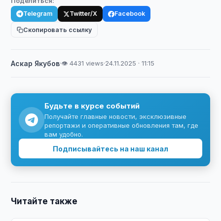
Поделиться:
Telegram
Twitter/X
Facebook
Скопировать ссылку
Аскар Якубов
·
👁 4431 views
·
24.11.2025 · 11:15
Будьте в курсе событий
Получайте главные новости, эксклюзивные
репортажи и оперативные обновления там, где
вам удобно.
Подписывайтесь на наш канал
Читайте также