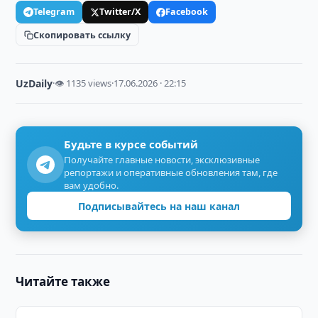
Telegram
Twitter/X
Facebook
Скопировать ссылку
UzDaily
·
👁 1135 views
·
17.06.2026 · 22:15
Будьте в курсе событий
Получайте главные новости, эксклюзивные
репортажи и оперативные обновления там, где
вам удобно.
Подписывайтесь на наш канал
Читайте также