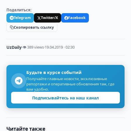
Поделиться:
Telegram
Twitter/X
Facebook
Скопировать ссылку
UzDaily
·
👁 389 views
·
19.04.2019 · 02:30
Будьте в курсе событий
Получайте главные новости, эксклюзивные
репортажи и оперативные обновления там, где
вам удобно.
Подписывайтесь на наш канал
Читайте также