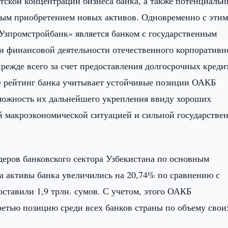
тской концентрации бизнеса банка, а также потенциаль
жным приобретением новых активов. Одновременно с этим
Узпромстройбанк» является банком с государственным
ии финансовой деятельности отечественного корпоративн
прежде всего за счет предоставления долгосрочных креди
е рейтинг банка учитывает устойчивые позиции ОАКБ
можность их дальнейшего укрепления ввиду хороших
й макроэкономической ситуацией и сильной государстве
еров банковского сектора Узбекистана по основным
да активы банка увеличились на 20,74% по сравнению с
ставили 1,9 трлн. сумов. С учетом, этого ОАКБ
ретью позицию среди всех банков страны по объему свои