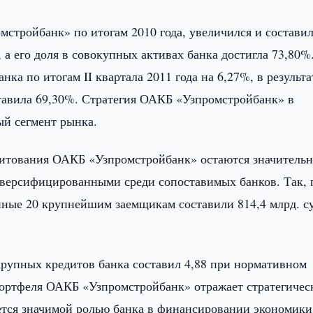
стройбанк» по итогам 2010 года, увеличился и составил
), а его доля в совокупных активах банка достигла 73,80%
нка по итогам II квартала 2011 года на 6,27%, в результа
ставила 69,30%. Стратегия ОАКБ «Узпромстройбанк» в
ый сегмент рынка.
едитования ОАКБ «Узпромстройбанк» остаются значитель
диверсифицированными среди сопоставимых банков. Так, 
анные 20 крупнейшим заемщикам составили 814,4 млрд. с
крупных кредитов банка составил 4,88 при нормативном
 портфеля ОАКБ «Узпромстройбанк» отражает стратегичес
ется значимой ролью банка в финансировании экономики