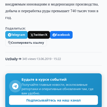
внедряемым инновациям и модернизации производства,
добыча и переработка руды превышает 740 тысяч тонн в
год.
Поделиться:
Telegram
Twitter/X
Facebook
Скопировать ссылку
UzDaily
·
👁 345 views
·
13.06.2019 · 15:22
Будьте в курсе событий
Получайте главные новости, эксклюзивные
репортажи и оперативные обновления там, где
вам удобно.
Подписывайтесь на наш канал