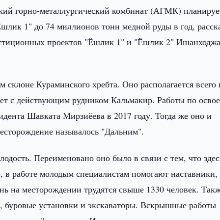
ий горно-металлургический комбинат (АГМК) планируе
шлик 1" до 74 миллионов тонн медной руды в год, расск
стиционных проектов "Ёшлик 1" и "Ёшлик 2" Ишанходж
 склоне Кураминского хребта. Оно располагается всего 
ует с действующим рудником Кальмакир. Работы по осво
дента Шавката Мирзиёева в 2017 году. Тогда же оно и
месторождение называлось "Дальним".
лодость. Переименовано оно было в связи с тем, что здес
о, в работе молодым специалистам помогают наставники,
ь на месторождении трудятся свыше 1330 человек. Такж
, буровые установки и экскаваторы. Вскрышные работы