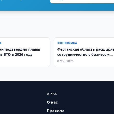
А
ЭКОНОМИКА
ан подтвердил планы
Ферганская область расширя
в ВТО в 2026 году
сотрудничество с бизнесом
Афганистана
07/08/2026
О НАС
О нас
Правила