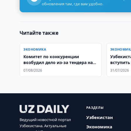
обновления там, где вам удобно.
Читайте также
ЭКОНОМИКА
ЭКОНОМИК
Комитет по конкуренции
Узбекист
возбудил дело из-за тендера на
вступить 
5,7 млрд. сумов
07/08/2026
31/07/2026
РАЗДЕЛЫ
Узбекистан
Ведущий новостной портал
Узбекистана. Актуальные
Экономика