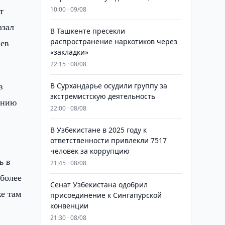
т
10:00 · 09/08
азал
В Ташкенте пресекли
аев
распространение наркотиков через
«закладки»
22:15 · 08/08
в
В Сурхандарье осудили группу за
экстремистскую деятельность
ению
22:00 · 08/08
В Узбекистане в 2025 году к
ответственности привлекли 7517
человек за коррупцию
ь в
21:45 · 08/08
 более
Сенат Узбекистана одобрил
е там
присоединение к Сингапурской
конвенции
21:30 · 08/08