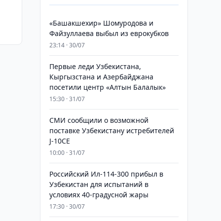
«Башакшехир» Шомуродова и
ынка
Файзуллаева выбыл из еврокубков
23:14 · 30/07
Первые леди Узбекистана,
Кыргызстана и Азербайджана
посетили центр «Алтын Балалык»
15:30 · 31/07
СМИ сообщили о возможной
поставке Узбекистану истребителей
J-10CE
10:00 · 31/07
Российский Ил-114-300 прибыл в
Узбекистан для испытаний в
условиях 40-градусной жары
17:30 · 30/07