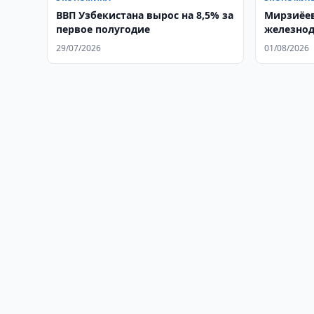
ВВП Узбекистана вырос на 8,5% за
Мирзиёев
первое полугодие
железнод
професс
29/07/2026
01/08/2026