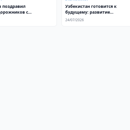
 поздравил
Узбекистан готовится к
орожников с
будущему: развитие
иональным праздником
человеческого капитала и р
24/07/2026
труда до 2050 года