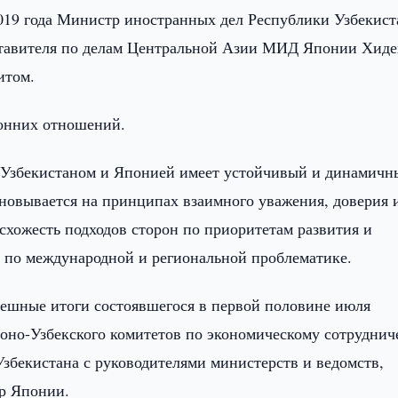
019 года Министр иностранных дел Республики Узбекист
ставителя по делам Центральной Азии МИД Японии Хид
итом.
онних отношений.
у Узбекистаном и Японией имеет устойчивый и динамичн
сновывается на принципах взаимного уважения, доверия 
схожесть подходов сторон по приоритетам развития и
е по международной и региональной проблематике.
пешные итоги состоявшегося в первой половине июля
поно-Узбекского комитетов по экономическому сотруднич
Узбекистана с руководителями министерств и ведомств,
р Японии.