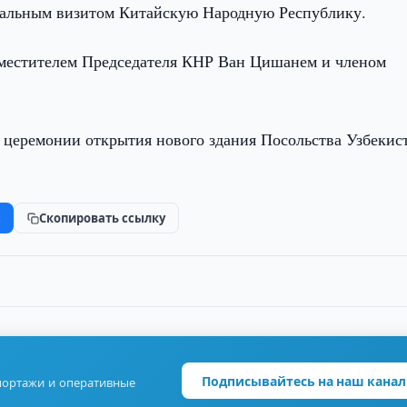
иальным визитом Китайскую Народную Республику.
аместителем Председателя КНР Ван Цишанем и членом
 церемонии открытия нового здания Посольства Узбекис
k
Скопировать ссылку
Подписывайтесь на наш канал
портажи и оперативные