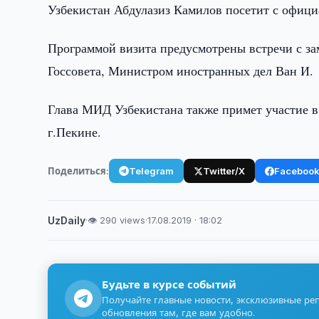
Узбекистан Абдулазиз Камилов посетит с офиц
Программой визита предусмотрены встречи с з
Госсовета, Министром иностранных дел Ван И.
Глава МИД Узбекистана также примет участие в
г.Пекине.
Поделиться:
Telegram
Twitter/X
Faceboo
UzDaily
·
👁 290 views
·
17.08.2019 · 18:02
Будьте в курсе событий
Получайте главные новости, эксклюзивные ре
обновления там, где вам удобно.