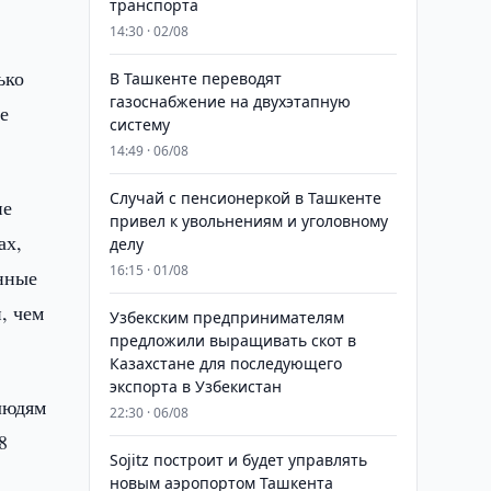
транспорта
14:30 · 02/08
ько
В Ташкенте переводят
газоснабжение на двухэтапную
е
систему
14:49 · 06/08
Случай с пенсионеркой в Ташкенте
ие
привел к увольнениям и уголовному
ах,
делу
16:15 · 01/08
анные
, чем
Узбекским предпринимателям
предложили выращивать скот в
Казахстане для последующего
экспорта в Узбекистан
людям
22:30 · 06/08
8
Sojitz построит и будет управлять
новым аэропортом Ташкента