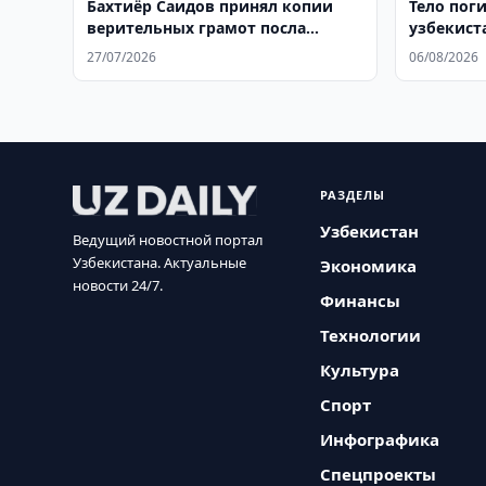
Бахтиёр Саидов принял копии
Тело пог
верительных грамот посла
узбекист
Казахстана
родину
27/07/2026
06/08/2026
РАЗДЕЛЫ
Узбекистан
Ведущий новостной портал
Узбекистана. Актуальные
Экономика
новости 24/7.
Финансы
Технологии
Культура
Спорт
Инфографика
Спецпроекты