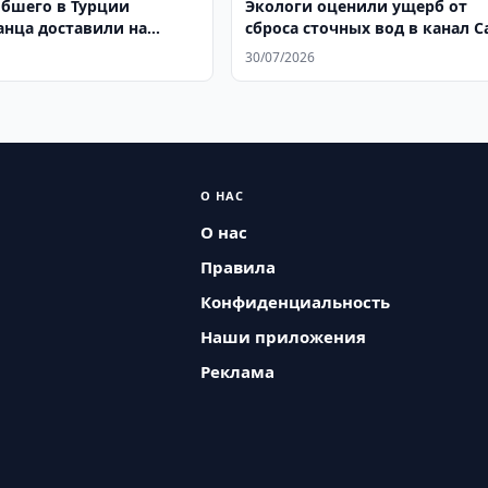
ибшего в Турции
Экологи оценили ущерб от
анца доставили на
сброса сточных вод в канал С
в 2,22 млрд. сумов
30/07/2026
О НАС
О нас
Правила
Конфиденциальность
Наши приложения
Реклама