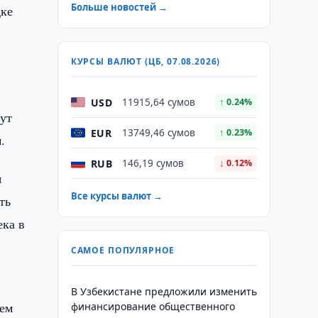
Больше новостей →
дке
С
КУРСЫ ВАЛЮТ (ЦБ, 07.08.2026)
USD
11915,64 сумов
↑ 0.24%
ут
EUR
13749,46 сумов
↑ 0.23%
.
RUB
146,19 сумов
↓ 0.12%
я
Все курсы валют →
ть
ека в
САМОЕ ПОПУЛЯРНОЕ
В Узбекистане предложили изменить
Чем
финансирование общественного