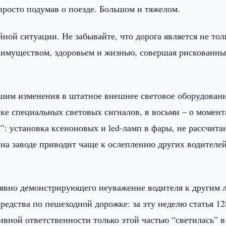
просто подумав о поезде. Большом и тяжелом.
ной ситуации. Не забывайте, что дорога является не тол
м имуществом, здоровьем и жизнью, совершая рискованны
сшим изменения в штатное внешнее световое оборудован
вке специальных световых сигналов, в восьми – о момент
да”: установка ксеноновых и led-ламп в фары, не рассчит
на заводе приводит чаще к ослеплению других водителей
явно демонстрирующего неуважение водителя к другим 
редства по пешеходной дорожке: за эту неделю статья 12
вной ответственности только этой частью “светилась” в