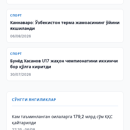
СПОРТ
Каннаваро: Ўзбекистон терма жамоасининг ўйини
яхшиланди
06/08/2026
СПОРТ
Бунёд Хасанов U17 жаҳон чемпионатини иккинчи
бор қўлга киритди
30/07/2026
СЎНГГИ ЯНГИЛИКЛАР
Кам таъминланган оилаларга 179,2 млрд сўм ҚҚС
қайтарилди
22:35 · 06/08