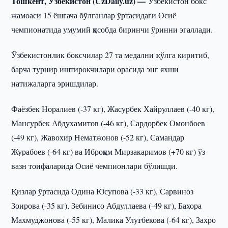
Тошкент, Ўзбекистон (UzDaily.uz) —
Ўзбекистон бокс
жамоаси 15 ёшгача бўлганлар ўртасидаги Осиё
чемпионатида умумий ҳисобда биринчи ўринни эгаллади.
Ўзбекистонлик боксчилар 27 та медални қўлга киритиб,
барча турнир иштирокчилари орасида энг яхши
натижаларга эришдилар.
Фаёзбек Норалиев (-37 кг), Жасурбек Хайруллаев (-40 кг),
Мансурбек Абдухамитов (-46 кг), Сардорбек Омонбоев
(-49 кг), Жавохир Нематжонов (-52 кг), Самандар
Журабоев (-64 кг) ва Иброҳим Мирзакаримов (+70 кг) ўз
вазн тоифаларида Осиё чемпионлари бўлишди.
Қизлар ўртасида Одина Юсупова (-33 кг), Сарвиноз
Зоирова (-35 кг), Зебинисо Абдуллаева (-49 кг), Бахора
Махмуджонова (-55 кг), Малика Улуғбекова (-64 кг), Захро