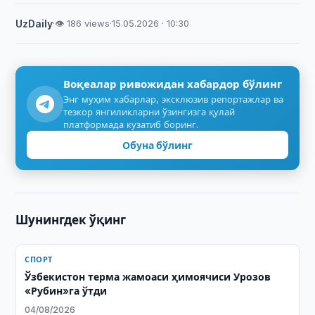
UzDaily
·
👁 186 views
·
15.05.2026 · 10:30
Воқеалар ривожидан хабардор бўлинг
Энг муҳим хабарлар, эксклюзив репортажлар ва
тезкор янгиликларни ўзингизга қулай
платформада кузатиб боринг.
Обуна бўлинг
Шунингдек ўқинг
СПОРТ
Ўзбекистон терма жамоаси ҳимоячиси Урозов
«Рубин»га ўтди
04/08/2026