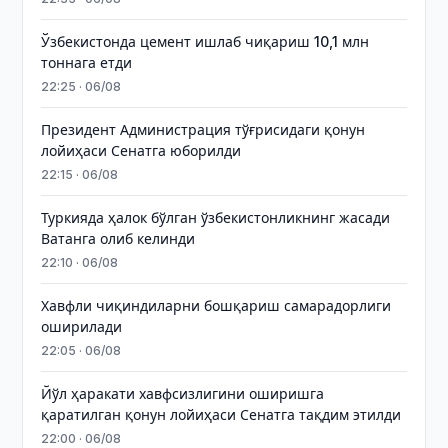
Ўзбекистонда цемент ишлаб чиқариш 10,1 млн
тоннага етди
22:25 · 06/08
Президент Администрация тўғрисидаги қонун
лойиҳаси Сенатга юборилди
22:15 · 06/08
Туркияда ҳалок бўлган ўзбекистонликнинг жасади
Ватанга олиб келинди
22:10 · 06/08
Хавфли чиқиндиларни бошқариш самарадорлиги
оширилади
22:05 · 06/08
Йўл ҳаракати хавфсизлигини оширишга
қаратилган қонун лойиҳаси Сенатга тақдим этилди
22:00 · 06/08