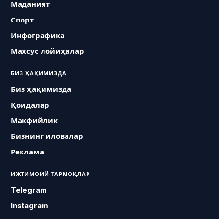
Маданият
Спорт
Инфографика
Махсус лойиҳалар
БИЗ ҲАҚИМИЗДА
Биз ҳақимизда
Қоидалар
Макфийлик
Бизнинг иловалар
Реклама
ИЖТИМОИЙ ТАРМОҚЛАР
Telegram
Instagram