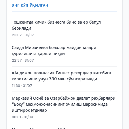
ЭНГ КЎП ЎҚИЛГАН
Тошкентда кичик бизнесга бино ва ер бепул
берилади
23:07 · 31/07
Саида Мирзиёева болалар майдончалари
қурилишига қарши чиқди
22:57 · 31/07
«Андижон полькаси» Гиннес рекордлар китобига
киритилиши учун 730 млн сўм ажратилди
11:30 · 31/07
Марказий Осиё ва Озарбайжон давлат раҳбарлари
“Боку” меҳмонхонасининг очилиш маросимида
иштирок этдилар
00:01 · 01/08