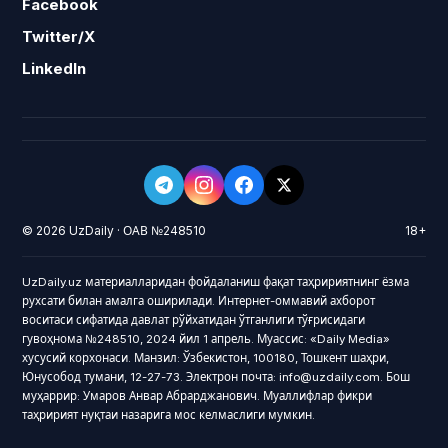
Facebook
Twitter/X
LinkedIn
© 2026 UzDaily · ОАВ №248510
18+
UzDaily.uz материалларидан фойдаланиш фақат таҳририятнинг ёзма
рухсати билан амалга оширилади. Интернет-оммавий ахборот
воситаси сифатида давлат рўйхатидан ўтганлиги тўғрисидаги
гувоҳнома №248510, 2024 йил 1 апрель. Муассис: «Daily Media»
хусусий корхонаси. Манзил: Ўзбекистон, 100180, Тошкент шаҳри,
Юнусобод тумани, 12-27-73. Электрон почта: info@uzdaily.com. Бош
муҳаррир: Умаров Анвар Абрарджанович. Муаллифлар фикри
таҳририят нуқтаи назарига мос келмаслиги мумкин.