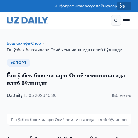
Инфографика
Махсус лойиҳалар
Ўз
Бош саҳифа
Спорт
›
›
Ёш ўзбек боксчилари Осиё чемпионатида ғолиб бўлишди
СПОРТ
Ёш ўзбек боксчилари Осиё чемпионатида
ғолиб бўлишди
UzDaily
·
15.05.2026
·
10:30
·
186 views
Ёш ўзбек боксчилари Осиё чемпионатида ғолиб бўлишди