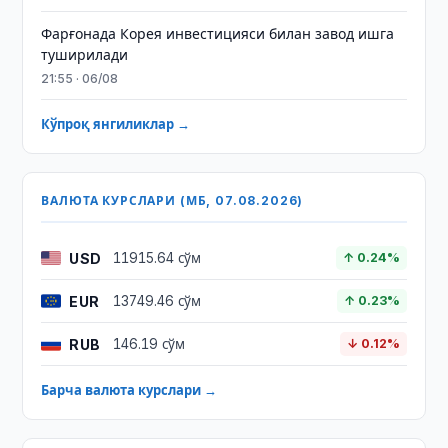
Фарғонада Корея инвестицияси билан завод ишга
туширилади
21:55 · 06/08
Кўпроқ янгиликлар →
ВАЛЮТА КУРСЛАРИ (МБ, 07.08.2026)
USD
11915.64 сўм
↑ 0.24%
EUR
13749.46 сўм
↑ 0.23%
RUB
146.19 сўм
↓ 0.12%
Барча валюта курслари →