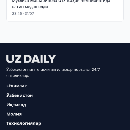
Мухлиса Машарипова U17 жаҳон чемпионатида
олтин медал олди
23:45 · 31/07
Ўзбекистоннинг етакчи янгиликлар порталы. 24/7
янгиликлар.
БЎЛИМЛАР
Ўзбекистон
Иқтисод
Молия
Технологиялар