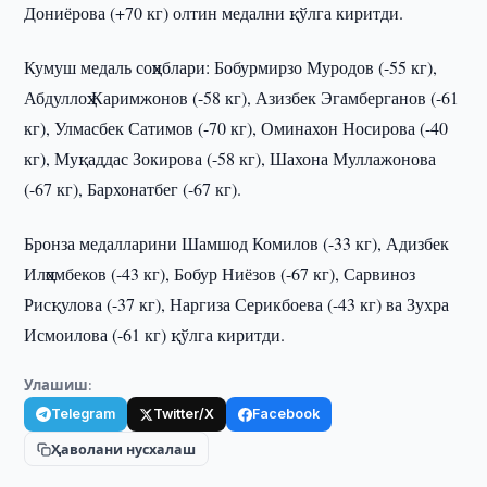
Дониёрова (+70 кг) олтин медални қўлга киритди.
Кумуш медаль соҳиблари: Бобурмирзо Муродов (-55 кг),
Абдуллоҳ Каримжонов (-58 кг), Азизбек Эгамберганов (-61
кг), Улмасбек Сатимов (-70 кг), Оминахон Носирова (-40
кг), Муқаддас Зокирова (-58 кг), Шахона Муллажонова
(-67 кг), Бархонатбег (-67 кг).
Бронза медалларини Шамшод Комилов (-33 кг), Адизбек
Илҳомбеков (-43 кг), Бобур Ниёзов (-67 кг), Сарвиноз
Рисқулова (-37 кг), Наргиза Серикбоева (-43 кг) ва Зухра
Исмоилова (-61 кг) қўлга киритди.
Улашиш:
Telegram
Twitter/X
Facebook
Ҳаволани нусхалаш