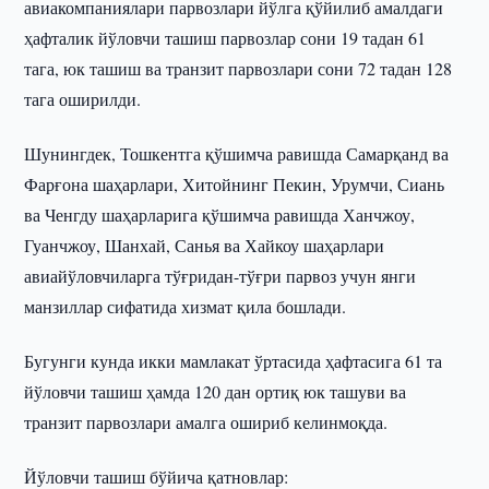
авиакомпаниялари парвозлари йўлга қўйилиб амалдаги
ҳафталик йўловчи ташиш парвозлар сони 19 тадан 61
тага, юк ташиш ва транзит парвозлари сони 72 тадан 128
тага оширилди.
Шунингдек, Тошкентга қўшимча равишда Самарқанд ва
Фарғона шаҳарлари, Хитойнинг Пекин, Урумчи, Сиань
ва Ченгду шаҳарларига қўшимча равишда Ханчжоу,
Гуанчжоу, Шанхай, Санья ва Хайкоу шаҳарлари
авиайўловчиларга тўғридан-тўғри парвоз учун янги
манзиллар сифатида хизмат қила бошлади.
Бугунги кунда икки мамлакат ўртасида ҳафтасига 61 та
йўловчи ташиш ҳамда 120 дан ортиқ юк ташуви ва
транзит парвозлари амалга ошириб келинмоқда.
Йўловчи ташиш бўйича қатновлар: