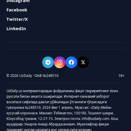
Instagram
Facebook
Twitter/X
LinkedIn
© 2026 UzDaily · ОАВ №248510
18+
UzDaily.uz материалларидан фойдаланиш фақат таҳририятнинг ёзма
рухсати билан амалга оширилади. Интернет-оммавий ахборот
воситаси сифатида давлат рўйхатидан ўтганлиги тўғрисидаги
гувоҳнома №248510, 2024 йил 1 апрель. Муассис: «Daily Media»
хусусий корхонаси. Манзил: Ўзбекистон, 100180, Тошкент шаҳри,
Юнусобод тумани, 12-27-73. Электрон почта: info@uzdaily.com. Бош
муҳаррир: Умаров Анвар Абрарджанович. Муаллифлар фикри
таҳририят нуқтаи назарига мос келмаслиги мумкин.