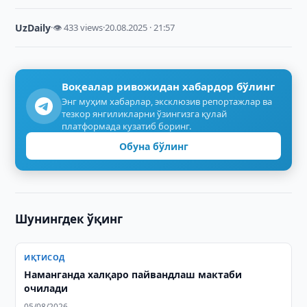
UzDaily
·
👁 433 views
·
20.08.2025 · 21:57
Воқеалар ривожидан хабардор бўлинг
Энг муҳим хабарлар, эксклюзив репортажлар ва
тезкор янгиликларни ўзингизга қулай
платформада кузатиб боринг.
Обуна бўлинг
Шунингдек ўқинг
ИҚТИСОД
Наманганда халқаро пайвандлаш мактаби
очилади
05/08/2026