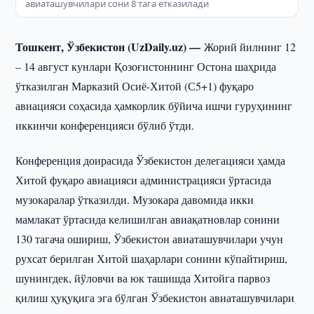
авиаташувчилари сони 8 тага етказилади
Тошкент, Ўзбекистон (UzDaily.uz) —
Жорий йилнинг 12
– 14 август кунлари Қозоғистоннинг Остона шаҳрида
ўтказилган Марказий Осиё-Хитой (С5+1) фуқаро
авиацияси соҳасида ҳамкорлик бўйича ишчи гуруҳининг
иккинчи конференцияси бўлиб ўтди.
Конференция доирасида Ўзбекистон делегацияси ҳамда
Хитой фуқаро авиацияси администрацияси ўртасида
музокаралар ўтказилди. Музокара давомида икки
мамлакат ўртасида келишилган авиақатновлар сонини
130 тагача ошириш, Ўзбекистон авиаташувчилари учун
рухсат берилган Хитой шаҳарлари сонини кўпайтириш,
шунингдек, йўловчи ва юк ташишда Хитойга парвоз
қилиш ҳуқуқига эга бўлган Ўзбекистон авиаташувчилари