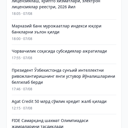
лицензиялаш, крипто хизматлари, электрон
лицензиялар реестри, 2026 йил
18:05 · 07/08
Марказий банк мурожаатлар индекси юқори
банкларни эълон қилди
18:00 · 07/08
Чорвачилик соҳасида субсидиялар ажратилади
17:55 · 07/08
Президент Ўзбекистонда сунъий интеллектни
ривожлантиришнинг янги устувор йўналишларини
белгилаб берди
17:46 · 07/08
Agat Credit 50 млрд сўмлик кредит жалб қилади
12:15 · 07/08
FIDE Самарқанд шахмат Олимпиадаси
жамоаларини тасдиқлади