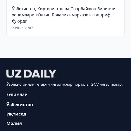
Ўзбекистон, Қирғизистон ва Озарбайжон биринчи
хонимлари «Олтин Болалик» марказига ташриф
буюрди
23:01 · 31/07
Ўзбекистоннинг етакчи янгиликлар порталы. 24/7 янгиликлар.
БЎЛИМЛАР
Ўзбекистон
Иқтисод
Молия