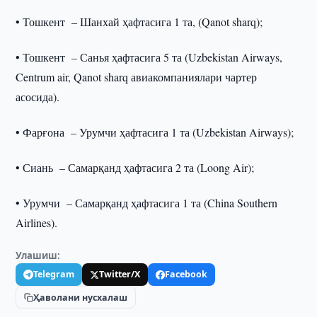
• Тошкент – Шанхай ҳафтасига 1 та, (Qanot sharq);
• Тошкент – Санья ҳафтасига 5 та (Uzbekistan Airways,
Centrum air, Qanot sharq авиакомпаниялари чартер
асосида).
• Фарғона – Урумчи ҳафтасига 1 та (Uzbekistan Airways);
• Сиань – Самарқанд ҳафтасига 2 та (Loong Air);
• Урумчи – Самарқанд ҳафтасига 1 та (China Southern
Airlines).
Улашиш:
Telegram
Twitter/X
Facebook
Ҳаволани нусхалаш