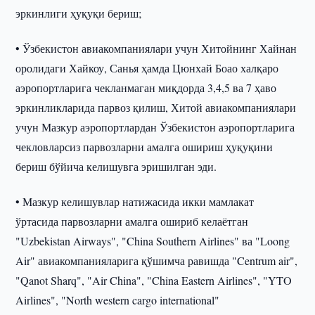
эркинлиги ҳуқуқи бериш;
• Ўзбекистон авиакомпаниялари учун Хитойнинг Хайнан
оролидаги Хайкоу, Санья ҳамда Цюнхай Боао халқаро
аэропортларига чекланмаган миқдорда 3,4,5 ва 7 ҳаво
эркинликларида парвоз қилиш, Хитой авиакомпаниялари
учун Мазкур аэропортлардан Ўзбекистон аэропортларига
чекловларсиз парвозларни амалга ошириш ҳуқуқини
бериш бўйича келишувга эришилган эди.
• Мазкур келишувлар натижасида икки мамлакат
ўртасида парвозларни амалга ошириб келаётган
"Uzbekistan Airways", "China Southern Airlines" ва "Loong
Air" авиакомпанияларига қўшимча равишда "Centrum air",
"Qanot Sharq", "Air China", "China Eastern Airlines", "YTO
Airlines", "North western cargo international"