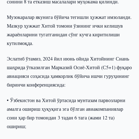
сонини 8 та етказиш масалалари муҳокама қилинди.
Музокаралар якунига бўйича тегишли ҳужжат имзоланди.
Мазкур ҳужжат Хитой томони ўзининг ички келишув
жараёнларини тугатганидан сўнг кучга киритилиши
кутилмоқда.
Эслатиб ўтамиз, 2024 йил июнь ойида Хитойнинг Сиань
шаҳрида ўтказилган Марказий Осиё-Хитой (С5+1) фуқаро
авиацияси соҳасида ҳамкорлик бўйича ишчи гуруҳининг
биринчи конференциясида:
• Ўзбекистон ва Хитой ўртасида мунтазам парвозларни
амалга ошириш ҳуқуқига эга бўлган авиакомпаниялар
сони ҳар бир томондан 3 тадан 6 тага (жами 12 та)
ошириш;