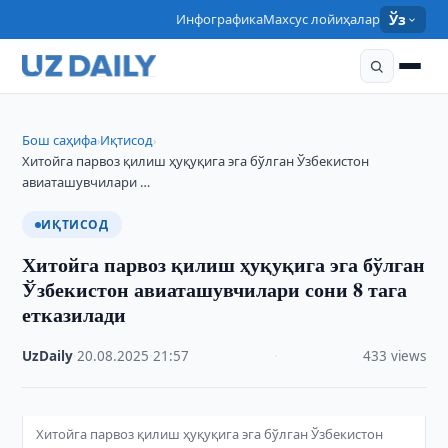
Инфографика
Махсус лойиҳалар
Ўз
Бош саҳифа
Иқтисод
›
›
Хитойга парвоз қилиш ҳуқуқига эга бўлган Ўзбекистон
авиаташувчилари …
ИҚТИСОД
Хитойга парвоз қилиш ҳуқуқига эга бўлган
Ўзбекистон авиаташувчилари сони 8 тага
етказилади
UzDaily
·
20.08.2025
·
21:57
·
433 views
Хитойга парвоз қилиш ҳуқуқига эга бўлган Ўзбекистон