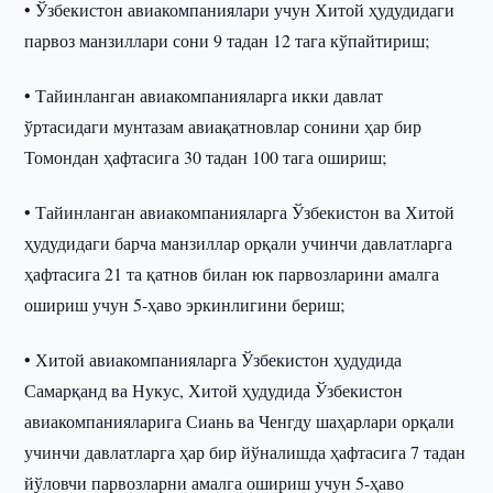
• Ўзбекистон авиакомпаниялари учун Хитой ҳудудидаги
парвоз манзиллари сони 9 тадан 12 тага кўпайтириш;
• Тайинланган авиакомпанияларга икки давлат
ўртасидаги мунтазам авиақатновлар сонини ҳар бир
Томондан ҳафтасига 30 тадан 100 тага ошириш;
• Тайинланган авиакомпанияларга Ўзбекистон ва Хитой
ҳудудидаги барча манзиллар орқали учинчи давлатларга
ҳафтасига 21 та қатнов билан юк парвозларини амалга
ошириш учун 5-ҳаво эркинлигини бериш;
• Хитой авиакомпанияларга Ўзбекистон ҳудудида
Самарқанд ва Нукус, Хитой ҳудудида Ўзбекистон
авиакомпанияларига Сиань ва Ченгду шаҳарлари орқали
учинчи давлатларга ҳар бир йўналишда ҳафтасига 7 тадан
йўловчи парвозларни амалга ошириш учун 5-ҳаво