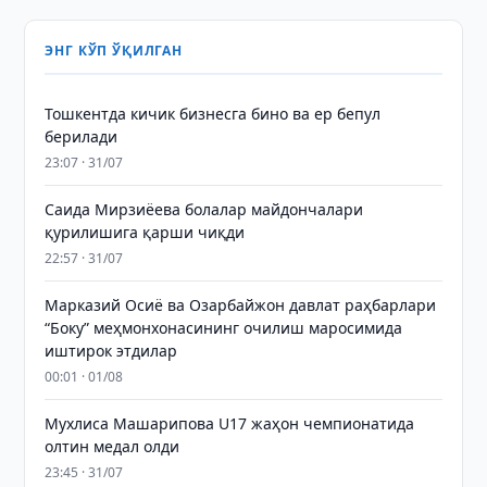
ЭНГ КЎП ЎҚИЛГАН
Тошкентда кичик бизнесга бино ва ер бепул
берилади
23:07 · 31/07
Саида Мирзиёева болалар майдончалари
қурилишига қарши чиқди
22:57 · 31/07
Марказий Осиё ва Озарбайжон давлат раҳбарлари
“Боку” меҳмонхонасининг очилиш маросимида
иштирок этдилар
00:01 · 01/08
Мухлиса Машарипова U17 жаҳон чемпионатида
олтин медал олди
23:45 · 31/07