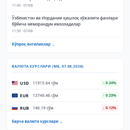
11:45 · 07/08
Ўзбекистон ва Иордания қишлоқ хўжалиги фанлари
бўйича меморандум имзоладилар
11:30 · 07/08
Кўпроқ янгиликлар →
ВАЛЮТА КУРСЛАРИ (МБ, 07.08.2026)
USD
11915.64 сўм
↑ 0.24%
EUR
13749.46 сўм
↑ 0.23%
RUB
146.19 сўм
↓ 0.12%
Барча валюта курслари →