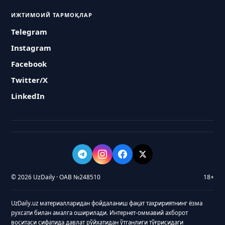
ИЖТИМОИЙ ТАРМОҚЛАР
Telegram
Instagram
Facebook
Twitter/X
LinkedIn
© 2026 UzDaily · ОАВ №248510
18+
UzDaily.uz материалларидан фойдаланиш фақат таҳририятнинг ёзма
рухсати билан амалга оширилади. Интернет-оммавий ахборот
воситаси сифатида давлат рўйхатидан ўтганлиги тўғрисидаги