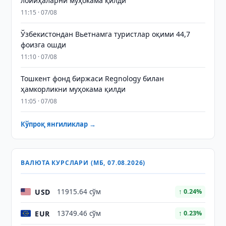
лойиҳаларни муҳокама қилди
11:15 · 07/08
Ўзбекистондан Вьетнамга туристлар оқими 44,7
фоизга ошди
11:10 · 07/08
Тошкент фонд биржаси Regnology билан
ҳамкорликни муҳокама қилди
11:05 · 07/08
Кўпроқ янгиликлар →
ВАЛЮТА КУРСЛАРИ (МБ, 07.08.2026)
USD
11915.64 сўм
↑ 0.24%
EUR
13749.46 сўм
↑ 0.23%