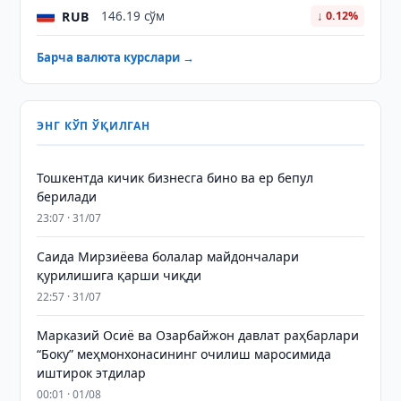
RUB
146.19 сўм
↓ 0.12%
Барча валюта курслари →
ЭНГ КЎП ЎҚИЛГАН
Тошкентда кичик бизнесга бино ва ер бепул
берилади
23:07 · 31/07
Саида Мирзиёева болалар майдончалари
қурилишига қарши чиқди
22:57 · 31/07
Марказий Осиё ва Озарбайжон давлат раҳбарлари
“Боку” меҳмонхонасининг очилиш маросимида
иштирок этдилар
00:01 · 01/08