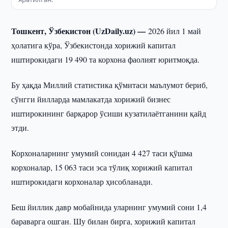
Тошкент, Ўзбекистон (UzDaily.uz) —
2026 йил 1 май
ҳолатига кўра, Ўзбекистонда хорижий капитал
иштирокидаги 19 490 та корхона фаолият юритмоқда.
Бу ҳақда Миллий статистика қўмитаси маълумот бериб,
сўнгги йилларда мамлакатда хорижий бизнес
иштирокининг барқарор ўсиши кузатилаётганини қайд
этди.
Корхоналарнинг умумий сонидан 4 427 таси қўшма
корхоналар, 15 063 таси эса тўлиқ хорижий капитал
иштирокидаги корхоналар ҳисобланади.
Беш йиллик давр мобайнида уларнинг умумий сони 1,4
бараварга ошган. Шу билан бирга, хорижий капитал