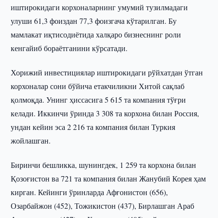
иштирокидаги корхоналарнинг умумий тузилмадаги
улуши 61,3 фоиздан 77,3 фоизгача кўтарилган. Бу
мамлакат иқтисодиётида халқаро бизнеснинг роли
кенгайиб бораётганини кўрсатади.
Хорижий инвестициялар иштирокидаги рўйхатдан ўтган
корхоналар сони бўйича етакчиликни Хитой сақлаб
қолмоқда. Унинг ҳиссасига 5 615 та компания тўғри
келади. Иккинчи ўринда 3 308 та корхона билан Россия,
ундан кейин эса 2 216 та компания билан Туркия
жойлашган.
Биринчи бешликка, шунингдек, 1 259 та корхона билан
Қозоғистон ва 721 та компания билан Жанубий Корея ҳам
кирган. Кейинги ўринларда Афғонистон (656),
Озарбайжон (452), Тожикистон (437), Бирлашган Араб