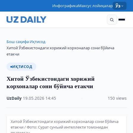
Инфографика
Махсус лойиҳалар
Ўз
Бош саҳифа
Иқтисод
›
›
Хитой Ўзбекистондаги хорижий корхоналар сони бўйича
етакчи
ИҚТИСОД
Хитой Ўзбекистондаги хорижий
корхоналар сони бўйича етакчи
UzDaily
·
19.05.2026
·
14:45
·
150 views
Хитой Ўзбекистондаги хорижий корхоналар сони бўйича
етакчи / Фото: Сурат сунъий интеллекти томонидан
яратилган.