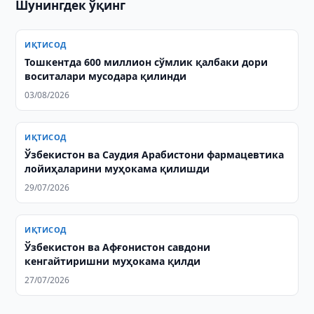
Шунингдек ўқинг
ИҚТИСОД
Тошкентда 600 миллион сўмлик қалбаки дори
воситалари мусодара қилинди
03/08/2026
ИҚТИСОД
Ўзбекистон ва Саудия Арабистони фармацевтика
лойиҳаларини муҳокама қилишди
29/07/2026
ИҚТИСОД
Ўзбекистон ва Афғонистон савдони
кенгайтиришни муҳокама қилди
27/07/2026