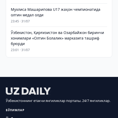
Мухлиса Машарипова U17 жаҳон чемпионатида
олтин медал олди
23:45 · 31/07
Ўзбекистон, Қирғизистон ва Озарбайжон биринчи
хонимлари «Олтин Болалик» марказига ташриф
буюрди
23:01 · 31/07
Ўзбекистоннинг етакчи янгиликлар порталы. 24/7 янгиликлар.
БЎЛИМЛАР