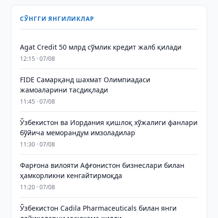
СЎНГГИ ЯНГИЛИКЛАР
Agat Credit 50 млрд сўмлик кредит жалб қилади
12:15 · 07/08
FIDE Самарқанд шахмат Олимпиадаси
жамоаларини тасдиқлади
11:45 · 07/08
Ўзбекистон ва Иордания қишлоқ хўжалиги фанлари
бўйича меморандум имзоладилар
11:30 · 07/08
Фарғона вилояти Афғонистон бизнеслари билан
ҳамкорликни кенгайтирмоқда
11:20 · 07/08
Ўзбекистон Cadila Pharmaceuticals билан янги