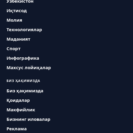
Ўзбекистон
Иқтисод
Молия
Технологиялар
Маданият
Спорт
Инфографика
Махсус лойиҳалар
БИЗ ҲАҚИМИЗДА
Биз ҳақимизда
Қоидалар
Макфийлик
Бизнинг иловалар
Реклама