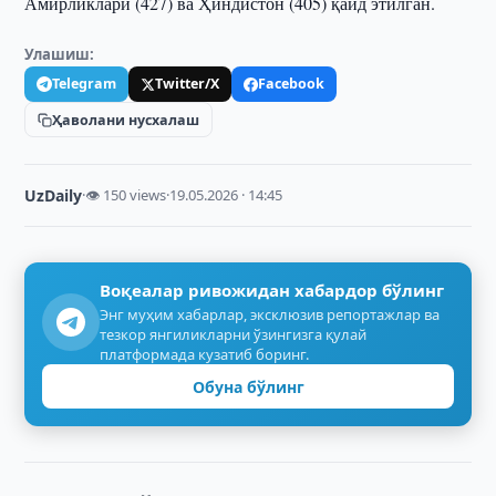
Амирликлари (427) ва Ҳиндистон (405) қайд этилган.
Улашиш:
Telegram
Twitter/X
Facebook
Ҳаволани нусхалаш
UzDaily
·
👁 150 views
·
19.05.2026 · 14:45
Воқеалар ривожидан хабардор бўлинг
Энг муҳим хабарлар, эксклюзив репортажлар ва
тезкор янгиликларни ўзингизга қулай
платформада кузатиб боринг.
Обуна бўлинг