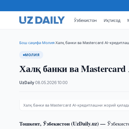
Ўзбекистон
Иқтисод
Бош саҳифа
Молия
Халқ банки ва Mastercard AI-кредитл
›
›
МОЛИЯ
Халқ банки ва Mastercard
UzDaily
·
08.05.2026
·
10:00
Халқ банки ва Mastercard AI-кредитлашни жорий қилад
Тошкент, Ўзбекистон (UzDaily.uz) —
Ўзбекист