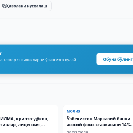
Ҳаволани нусхалаш
г
Обуна бўлинг
а тезкор янгиликларни ўзингизга қулай
МОЛИЯ
 ИЛМА, крипто-дўкон,
Ўзбекистон Марказий банки
тивлар, лицензия,
асосий фоиз ставкасини 14%
люта, Ўзбекистон,
даражасида сақлаб қолди
6
29/07/2026