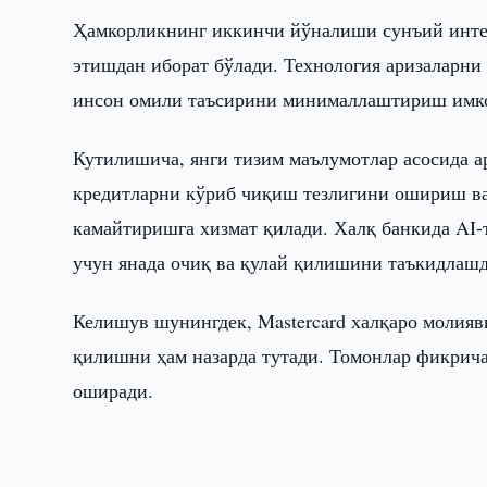
Ҳамкорликнинг иккинчи йўналиши сунъий инте
этишдан иборат бўлади. Технология аризаларн
инсон омили таъсирини минималлаштириш имк
Кутилишича, янги тизим маълумотлар асосида ар
кредитларни кўриб чиқиш тезлигини ошириш ва
камайтиришга хизмат қилади. Халқ банкида AI
учун янада очиқ ва қулай қилишини таъкидлашд
Келишув шунингдек, Mastercard халқаро молияв
қилишни ҳам назарда тутади. Томонлар фикрича
оширади.