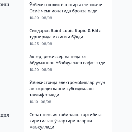
ириш
Ўзбекистонлик ёш оғир атлетикачи
Осиё чемпионатида бронза олди
10:30 · 08/08
Синдаров Saint Louis Rapid & Blitz
турнирида иккинчи бўлди
10:25 · 08/08
Актёр, режиссёр ва педагог
Абдуманнон Убайдуллаев вафот этди
10:20 · 08/08
Ўзбекистонда электромобиллар учун
а
автокредитларни субсидиялаш
таклиф этилди
10:10 · 08/08
ация
Сенат пенсия тайинлаш тартибига
киритилган ўзгартиришларни
маъқуллади