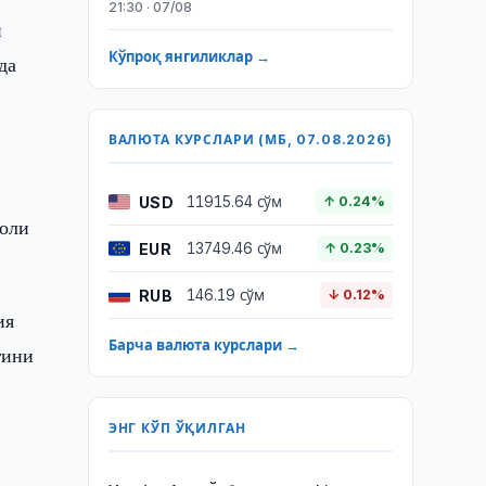
21:30 · 07/08
й
Кўпроқ янгиликлар →
да
ВАЛЮТА КУРСЛАРИ (МБ, 07.08.2026)
USD
11915.64 сўм
↑ 0.24%
ҳоли
EUR
13749.46 сўм
↑ 0.23%
RUB
146.19 сўм
↓ 0.12%
ия
Барча валюта курслари →
гини
ЭНГ КЎП ЎҚИЛГАН