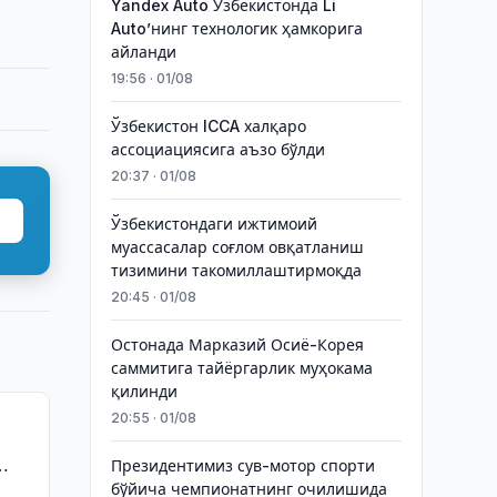
Yandex Auto Ўзбекистонда Li
Auto’нинг технологик ҳамкорига
айланди
19:56 · 01/08
Ўзбекистон ICCA халқаро
ассоциациясига аъзо бўлди
20:37 · 01/08
Ўзбекистондаги ижтимоий
муассасалар соғлом овқатланиш
тизимини такомиллаштирмоқда
20:45 · 01/08
Остонада Марказий Осиё-Корея
саммитига тайёргарлик муҳокама
қилинди
20:55 · 01/08
Президентимиз сув-мотор спорти
бўйича чемпионатнинг очилишида