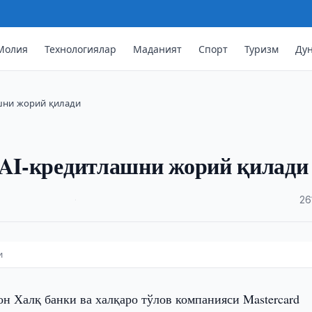
Молия
Технологиялар
Маданият
Спорт
Туризм
Ду
ашни жорий қилади
 AI-кредитлашни жорий қилади
·
26
и
он Халқ банки ва халқаро тўлов компанияси Mastercard