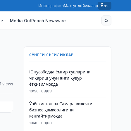
Инфографика
Махсус лойиҳалар
Ўз
нё
Media OutReach Newswire
СЎНГГИ ЯНГИЛИКЛАР
Юнусободда ёмғир сувларини
чиқариш учун янги қувур
1 views
ётқизилмоқда
10:50 · 08/08
Ўзбекистон ва Самара вилояти
бизнес ҳамкорлигини
кенгайтирмоқда
10:40 · 08/08