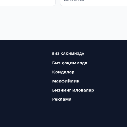
лаш, крипто
ри, электрон
лар реестри, 2026 йил
БИЗ ҲАҚИМИЗДА
Биз ҳақимизда
Қоидалар
Макфийлик
Бизнинг иловалар
Реклама