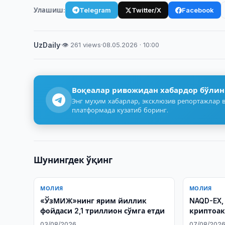
Улашиш:
Telegram
Twitter/X
Facebook
UzDaily
·
👁 261 views
·
08.05.2026 · 10:00
Воқеалар ривожидан хабардор бўлин
Энг муҳим хабарлар, эксклюзив репортажлар в
платформада кузатиб боринг.
Шунингдек ўқинг
МОЛИЯ
МОЛИЯ
«ЎзМИЖ»нинг ярим йиллик
NAQD-EX,
фойдаси 2,1 триллион сўмга етди
криптоак
криптова
03/08/2026
07/08/202