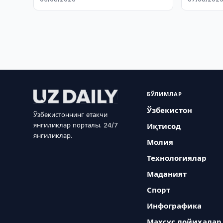
лицензия
хизматла
лицензия
БЎЛИМЛАР
Ўзбекистон
Ўзбекистоннинг етакчи
янгиликлар порталы. 24/7
Иқтисод
янгиликлар.
Молия
Технологиялар
Маданият
Спорт
Инфографика
Махсус лойиҳалар