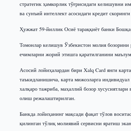
стратегик ҳамкорлик тўғрисидаги келишувни и
ва сунъий интеллект асосидаги кредит скоринг
Ҳужжат 59-йиллик Осиё тараққиёт банки Бошқа
Томонлар келишув Ўзбекистон молия бозорини 
ечимларни жорий этишга қаратилганини маълум
Асосий лойиҳалардан бири Xalq Card янги карт
таъкидланишича, карта мижозларга индивидуал
халқаро тажриба, маҳаллий бозор хусусиятлари
олиш режалаштирилган.
Банкда лойиҳанинг мақсади фақат тўлов восита
қилинган тўлиқ молиявий сервисни яратиш экан