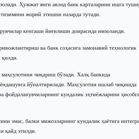
мзолади. Ҳужжат янги авлод банк карталарини ишга туш
и тизимини жорий этишни назарда тутади.
рувчилар кенгаши йиғилиши доирасида имзоланди.
ривожлантириш ва банк соҳасига замонавий технологик
 қилди.
а маҳсулотини чиқариш бўлади. Халқ банкида
 ёндашувга йўналтирилади. Маҳсулотни ишлаб чиқишда
 ва фойдаланувчиларнинг кундалик эҳтиёжларини ҳисобг
сини эмас, балки мижозларнинг кундалик ҳаётига интегр
и қайд этилди.