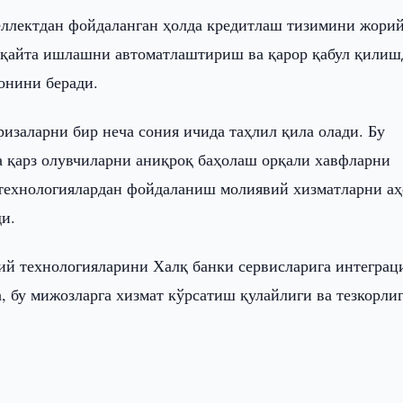
ллектдан фойдаланган ҳолда кредитлаш тизимини жори
и қайта ишлашни автоматлаштириш ва қарор қабул қилиш
онини беради.
изаларни бир неча сония ичида таҳлил қила олади. Бу
 қарз олувчиларни аниқроқ баҳолаш орқали хавфларни
-технологиялардан фойдаланиш молиявий хизматларни а
и.
ий технологияларини Халқ банки сервисларига интеграц
, бу мижозларга хизмат кўрсатиш қулайлиги ва тезкорли