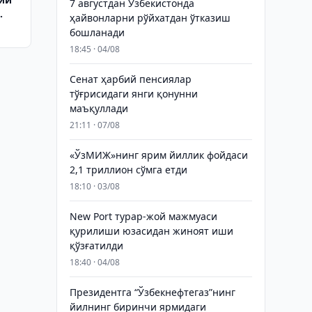
7 августдан Ўзбекистонда
ҳайвонларни рўйхатдан ўтказиш
бошланади
18:45 · 04/08
Сенат ҳарбий пенсиялар
тўғрисидаги янги қонунни
маъқуллади
21:11 · 07/08
«ЎзМИЖ»нинг ярим йиллик фойдаси
2,1 триллион сўмга етди
18:10 · 03/08
New Port турар-жой мажмуаси
қурилиши юзасидан жиноят иши
қўзғатилди
18:40 · 04/08
Президентга “Ўзбекнефтегаз”нинг
йилнинг биринчи ярмидаги