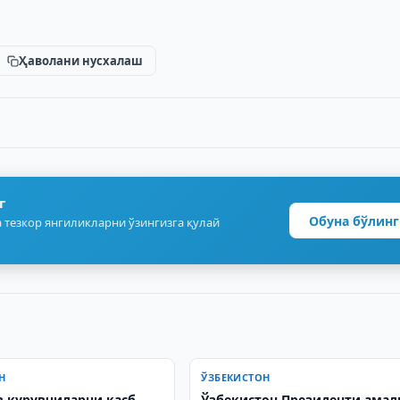
Ҳаволани нусхалаш
г
Обуна бўлинг
 тезкор янгиликларни ўзингизга қулай
Н
ЎЗБЕКИСТОН
 қурувчиларни касб
Ўзбекистон Президенти ама