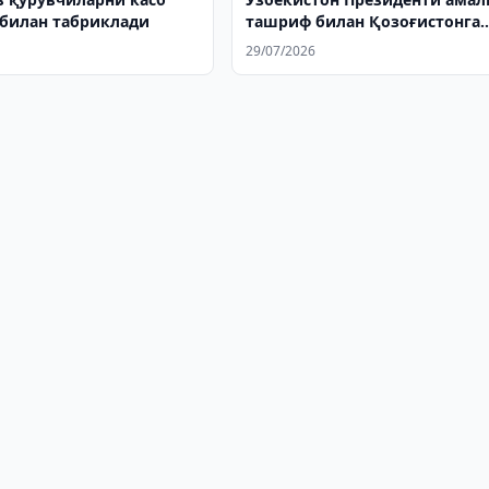
билан табриклади
ташриф билан Қозоғистонга
жўнаб кетди
29/07/2026