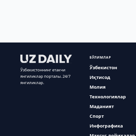
БЎЛИМЛАР
Ўзбекистон
Ўзбекистоннинг етакчи
янгиликлар порталы. 24/7
Иқтисод
янгиликлар.
Молия
Технологиялар
Маданият
Спорт
Инфографика
Махсус лойиҳалар