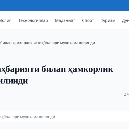
Молия
Технологиялар
Маданият
Спорт
Туризм
Ду
и билан ҳамкорлик истиқболлари муҳокама қилинди
аҳбарияти билан ҳамкорлик
илинди
·
27
стиқболлари муҳокама қилинди