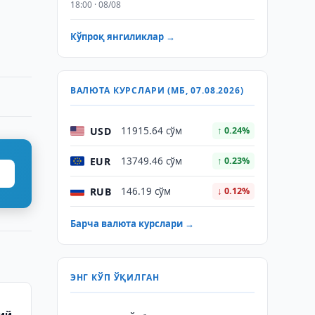
18:00 · 08/08
Кўпроқ янгиликлар →
ВАЛЮТА КУРСЛАРИ (МБ, 07.08.2026)
USD
11915.64 сўм
↑ 0.24%
EUR
13749.46 сўм
↑ 0.23%
RUB
146.19 сўм
↓ 0.12%
Барча валюта курслари →
ЭНГ КЎП ЎҚИЛГАН
лий