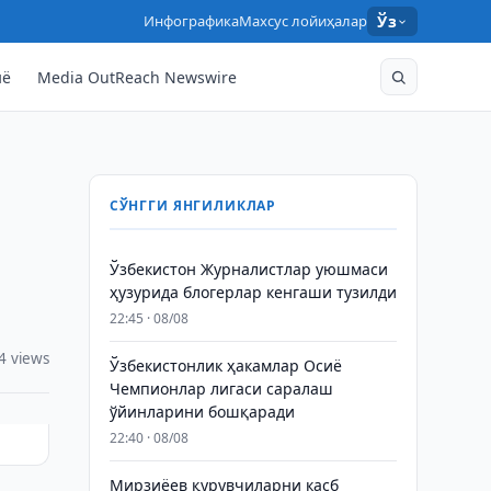
Инфографика
Махсус лойиҳалар
Ўз
нё
Media OutReach Newswire
СЎНГГИ ЯНГИЛИКЛАР
Ўзбекистон Журналистлар уюшмаси
ҳузурида блогерлар кенгаши тузилди
22:45 · 08/08
4 views
Ўзбекистонлик ҳакамлар Осиё
Чемпионлар лигаси саралаш
ўйинларини бошқаради
22:40 · 08/08
Мирзиёев қурувчиларни касб