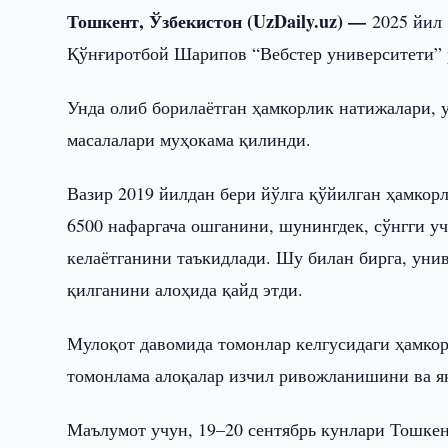
Тошкент, Ўзбекистон (UzDaily.uz) —
2025 йил
Қўнғиротбой Шарипов “Вебстер университети” 
Унда олиб борилаётган ҳамкорлик натижалари,
масалалари муҳокама қилинди.
Вазир 2019 йилдан бери йўлга қўйилган ҳамкорл
6500 нафаргача ошганини, шунингдек, сўнгги у
келаётганини таъкидлади. Шу билан бирга, уни
қилганини алоҳида қайд этди.
Мулоқот давомида томонлар келгусидаги ҳамко
томонлама алоқалар изчил ривожланишини ва я
Маълумот учун, 19–20 сентябрь кунлари Тошке