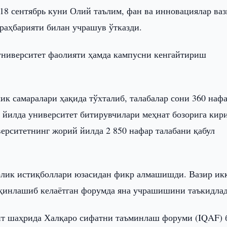
 18 сентябрь куни Олий таълим, фан ва инновациялар ва
раҳбарияти билан учрашув ўтказди.
 университет фаолияти ҳамда кампусни кенгайтириш
ик самаралари ҳақида тўхталиб, талабалар сони 360 наф
ч йилда университет битирувчилари меҳнат бозорига кир
верситетнинг жорий йилда 2 850 нафар талабани қабул
рлик истиқболлари юзасидан фикр алмашишди. Вазир ик
қинлашиб келаётган форумда яна учрашишини таъкидлад
нт шаҳрида Халқаро сифатни таъминлаш форуми (IQAF) 