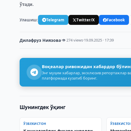
ўтади.
Улашиш:
Telegram
Twitter/X
Facebook
Дилафруз Ниязова
·
👁 274 views
·
19.09.2025 · 17:39
Воқеалар ривожидан хабардор бўлин
Энг муҳим хабарлар, эксклюзив репортажлар ва
платформада кузатиб боринг.
Шунингдек ўқинг
ЎЗБЕКИСТОН
ЎЗБЕКИСТО
Қашқадарёлик фуқаро қуролли
Мирзиёев