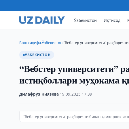
Ўзбекистон
Иқтисод
Бош саҳифа
Ўзбекистон
“Вебстер университети” раҳбарият
›
›
ЎЗБЕКИСТОН
“Вебстер университети” р
истиқболлари муҳокама қ
Дилафруз Ниязова
·
19.09.2025
·
17:39
“Вебстер университети” раҳбарияти билан ҳамкорлик и