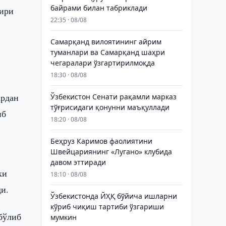
байрами билан табриклади
зири
22:35 · 08/08
Самарқанд вилоятининг айрим
туманлари ва Самарқанд шаҳри
чегаралари ўзгартирилмоқда
18:30 · 08/08
ардан
Ўзбекистон Сенати рақамли марказ
тўғрисидаги қонунни маъқуллади
иб
18:20 · 08/08
Беҳруз Каримов фаолиятини
Швейцариянинг «Лугано» клубида
давом эттиради
ки
18:10 · 08/08
и.
Ўзбекистонда ЙҲҚ бўйича ишларни
кўриб чиқиш тартиби ўзгариши
бўлиб
мумкин