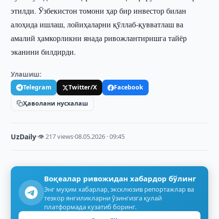
этилди. Ўзбекистон томони ҳар бир инвестор билан
алоҳида ишлаш, лойиҳаларни қўллаб-қувватлаш ва
амалий ҳамкорликни янада ривожлантиришга тайёр
эканини билдирди.
Улашиш:
Telegram
Twitter/X
Facebook
Ҳаволани нусхалаш
UzDaily
·
👁 217 views
·
08.05.2026 · 09:45
Воқеалар ривожидан хабардор бўлинг
Энг муҳим хабарлар, эксклюзив репортажлар ва
тезкор янгиликларни ўзингизга қулай
платформада кузатиб боринг.