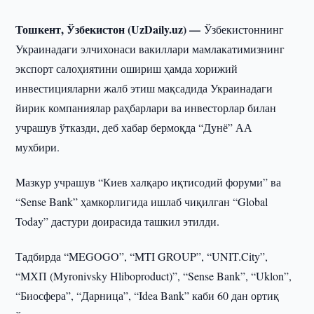
Тошкент, Ўзбекистон (UzDaily.uz) —
Ўзбекистоннинг
Украинадаги элчихонаси вакиллари мамлакатимизнинг
экспорт салоҳиятини ошириш ҳамда хорижий
инвестицияларни жалб этиш мақсадида Украинадаги
йирик компаниялар раҳбарлари ва инвесторлар билан
учрашув ўтказди, деб хабар бермоқда “Дунё” АА
мухбири.
Мазкур учрашув “Киев халқаро иқтисодий форуми” ва
“Sense Bank” ҳамкорлигида ишлаб чиқилган “Global
Today” дастури доирасида ташкил этилди.
Тадбирда “MEGOGO”, “MTI GROUP”, “UNIT.City”,
“МХП (Myronivsky Hliboproduct)”, “Sense Bank”, “Uklon”,
“Биосфера”, “Дарница”, “Idea Bank” каби 60 дан ортиқ