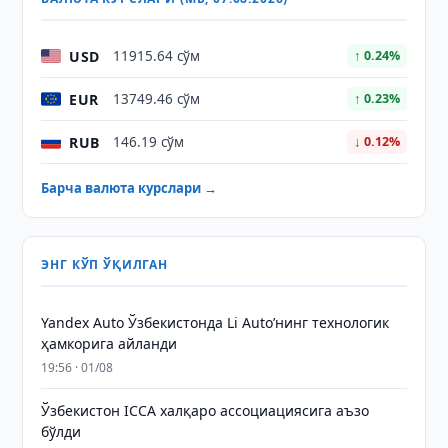
USD
11915.64 сўм
↑ 0.24%
EUR
13749.46 сўм
↑ 0.23%
RUB
146.19 сўм
↓ 0.12%
Барча валюта курслари →
ЭНГ КЎП ЎҚИЛГАН
Yandex Auto Ўзбекистонда Li Auto’нинг технологик
ҳамкорига айланди
19:56 · 01/08
Ўзбекистон ICCA халқаро ассоциациясига аъзо
бўлди