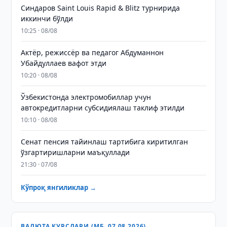
Синдаров Saint Louis Rapid & Blitz турнирида
иккинчи бўлди
10:25 · 08/08
Актёр, режиссёр ва педагог Абдуманнон
Убайдуллаев вафот этди
10:20 · 08/08
Ўзбекистонда электромобиллар учун
автокредитларни субсидиялаш таклиф этилди
10:10 · 08/08
Сенат пенсия тайинлаш тартибига киритилган
ўзгартиришларни маъқуллади
21:30 · 07/08
Кўпроқ янгиликлар →
ВАЛЮТА КУРСЛАРИ (МБ, 07.08.2026)