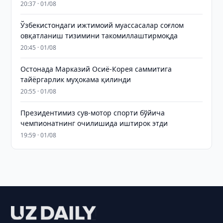
20:37 · 01/08
Ўзбекистондаги ижтимоий муассасалар соғлом
овқатланиш тизимини такомиллаштирмоқда
20:45 · 01/08
Остонада Марказий Осиё-Корея саммитига
тайёргарлик муҳокама қилинди
20:55 · 01/08
Президентимиз сув-мотор спорти бўйича
чемпионатнинг очилишида иштирок этди
19:59 · 01/08