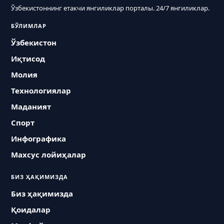
Ўзбекистоннинг етакчи янгиликлар порталы. 24/7 янгиликлар.
БЎЛИМЛАР
Ўзбекистон
Иқтисод
Молия
Технологиялар
Маданият
Спорт
Инфографика
Махсус лойиҳалар
БИЗ ҲАҚИМИЗДА
Биз ҳақимизда
Қоидалар