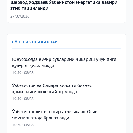
Шерзод Ходжаев Ўзбекистон энергетика вазири
этиб тайинланди
27/07/2026
СЎНГГИ ЯНГИЛИКЛАР
Юнусободда ёмғир сувларини чиқариш учун янги
қувур ётқизилмоқда
10:50 · 08/08
Ўзбекистон ва Самара вилояти бизнес
ҳамкорлигини кенгайтирмоқда
10:40 · 08/08
Ўзбекистонлик ёш оғир атлетикачи Осиё
чемпионатида бронза олди
10:30 · 08/08