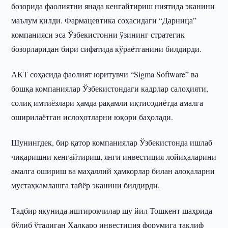
бозорида фаолиятни янада кенгайтириш ниятида эканини
маълум қилди. Фармацевтика соҳасидаги “Дарница”
компанияси эса Ўзбекистонни ўзининг стратегик
бозорларидан бири сифатида кўраётганини билдирди.
АКТ соҳасида фаолият юритувчи “Sigma Software” ва
бошқа компаниялар Ўзбекистондаги кадрлар салоҳияти,
солиқ имтиёзлари ҳамда рақамли иқтисодиётда амалга
оширилаётган ислоҳотларни юқори баҳолади.
Шунингдек, бир қатор компаниялар Ўзбекистонда ишлаб
чиқаришни кенгайтириш, янги инвестиция лойиҳаларини
амалга ошириш ва маҳаллий ҳамкорлар билан алоқаларни
мустаҳкамлашга тайёр эканини билдирди.
Тадбир якунида иштирокчилар шу йил Тошкент шаҳрида
бўлиб ўтадиган Халқаро инвестиция форумига таклиф