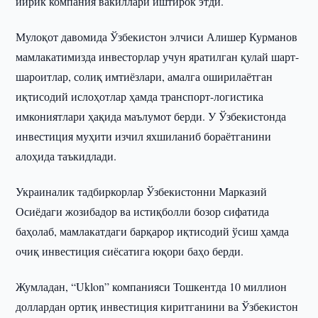
йирик компания вакиллари иштирок этди.
Мулоқот давомида Ўзбекистон элчиси Алишер Курманов
мамлакатимизда инвесторлар учун яратилган қулай шарт-
шароитлар, солиқ имтиёзлари, амалга оширилаётган
иқтисодий ислоҳотлар ҳамда транспорт-логистика
имкониятлари ҳақида маълумот берди. У Ўзбекистонда
инвестиция муҳити изчил яхшиланиб бораётганини
алоҳида таъкидлади.
Украиналик тадбиркорлар Ўзбекистонни Марказий
Осиёдаги жозибадор ва истиқболли бозор сифатида
баҳолаб, мамлакатдаги барқарор иқтисодий ўсиш ҳамда
очиқ инвестиция сиёсатига юқори баҳо берди.
Жумладан, “Uklon” компанияси Тошкентда 10 миллион
доллардан ортиқ инвестиция киритганини ва Ўзбекистон