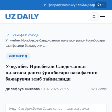
Инфографика
Махсус лойиҳалар
Ўз
Бош саҳифа
Иқтисод
›
›
Учқунбек Ирисбеков Савдо-саноат палатаси раиси ўринбосари
вазифасини бажарувчи …
ИҚТИСОД
Учқунбек Ирисбеков Савдо-саноат
палатаси раиси ўринбосари вазифасини
бажарувчи этиб тайинланди
Дилафруз Ниязова
·
10.07.2025
·
21:15
·
820 views
Учқунбек Ирисбеков Савдо-саноат палатаси раиси