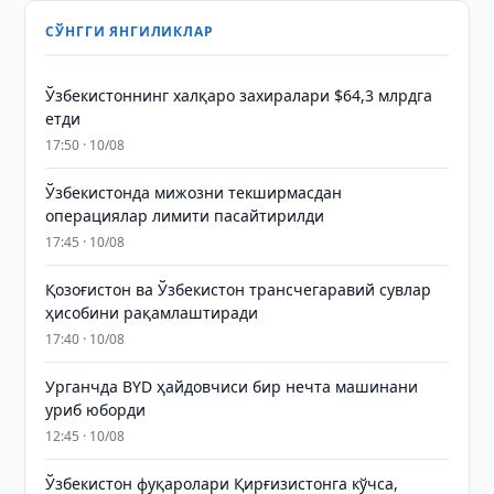
СЎНГГИ ЯНГИЛИКЛАР
Ўзбекистоннинг халқаро захиралари $64,3 млрдга
етди
17:50 · 10/08
Ўзбекистонда мижозни текширмасдан
операциялар лимити пасайтирилди
17:45 · 10/08
Қозоғистон ва Ўзбекистон трансчегаравий сувлар
ҳисобини рақамлаштиради
17:40 · 10/08
Урганчда BYD ҳайдовчиси бир нечта машинани
уриб юборди
12:45 · 10/08
Ўзбекистон фуқаролари Қирғизистонга кўчса,