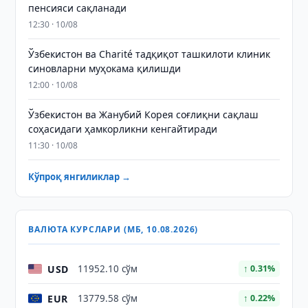
пенсияси сақланади
12:30 · 10/08
Ўзбекистон ва Charité тадқиқот ташкилоти клиник
синовларни муҳокама қилишди
12:00 · 10/08
Ўзбекистон ва Жанубий Корея соғлиқни сақлаш
соҳасидаги ҳамкорликни кенгайтиради
11:30 · 10/08
Кўпроқ янгиликлар →
ВАЛЮТА КУРСЛАРИ (МБ, 10.08.2026)
USD
11952.10 сўм
↑ 0.31%
EUR
13779.58 сўм
↑ 0.22%