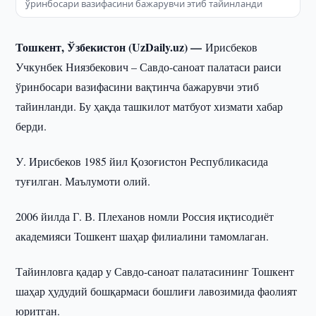
ўринбосари вазифасини бажарувчи этиб тайинланди
Тошкент, Ўзбекистон (UzDaily.uz) —
Ирисбеков
Учкунбек Ниязбекович – Савдо-саноат палатаси раиси
ўринбосари вазифасини вақтинча бажарувчи этиб
тайинланди. Бу ҳақда ташкилот матбуот хизмати хабар
берди.
У. Ирисбеков 1985 йил Қозоғистон Республикасида
туғилган. Маълумоти олий.
2006 йилда Г. В. Плеханов номли Россия иқтисодиёт
академияси Тошкент шаҳар филиалини тамомлаган.
Тайинловга қадар у Савдо-саноат палатасининг Тошкент
шаҳар ҳудудий бошқармаси бошлиғи лавозимида фаолият
юритган.