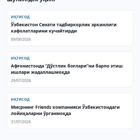
ИҚТИСОД
Ўзбекистон Сенати тадбиркорлик эркинлиги
кафолатларини кучайтирди
09/08/2026
ИҚТИСОД
Афғонистонда “Дўстлик боғлари”ни барпо этиш
ишлари жадаллашмоқда
29/07/2026
ИҚТИСОД
Мисрнинг Friends компанияси Ўзбекистондаги
лойиҳаларни ўрганмоқда
31/07/2026