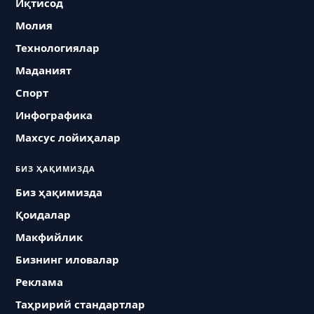
Иқтисод
Молия
Технологиялар
Маданият
Спорт
Инфографика
Махсус лойиҳалар
БИЗ ҲАҚИМИЗДА
Биз ҳақимизда
Қоидалар
Макфийлик
Бизнинг иловалар
Реклама
Таҳририй стандартлар