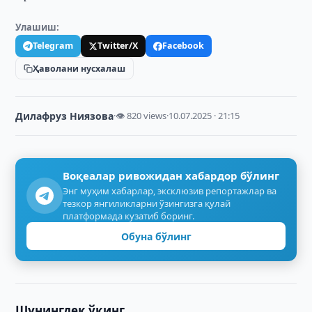
Улашиш:
Telegram
Twitter/X
Facebook
Ҳаволани нусхалаш
Дилафруз Ниязова
·
👁 820 views
·
10.07.2025 · 21:15
Воқеалар ривожидан хабардор бўлинг
Энг муҳим хабарлар, эксклюзив репортажлар ва
тезкор янгиликларни ўзингизга қулай
платформада кузатиб боринг.
Обуна бўлинг
Шунингдек ўқинг