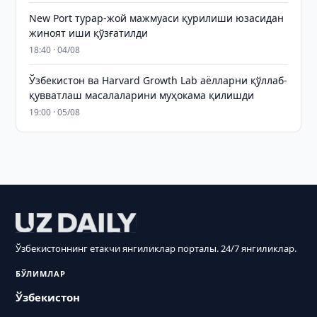
New Port турар-жой мажмуаси қурилиши юзасидан
жиноят иши қўзғатилди
18:40 · 04/08
Ўзбекистон ва Harvard Growth Lab аёлларни қўллаб-
қувватлаш масалаларини муҳокама қилишди
19:00 · 05/08
Ўзбекистоннинг етакчи янгиликлар порталы. 24/7 янгиликлар.
БЎЛИМЛАР
Ўзбекистон