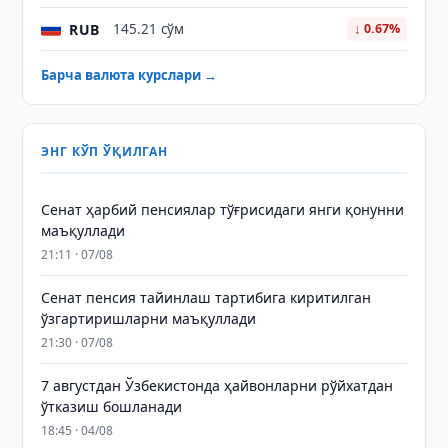
RUB
145.21 сўм
↓ 0.67%
Барча валюта курслари →
ЭНГ КЎП ЎҚИЛГАН
Сенат ҳарбий пенсиялар тўғрисидаги янги қонунни
маъқуллади
21:11 · 07/08
Сенат пенсия тайинлаш тартибига киритилган
ўзгартиришларни маъқуллади
21:30 · 07/08
7 августдан Ўзбекистонда ҳайвонларни рўйхатдан
ўтказиш бошланади
18:45 · 04/08