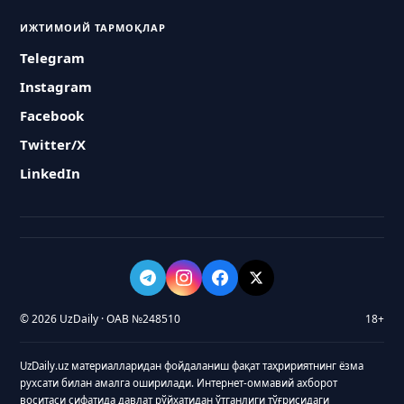
ИЖТИМОИЙ ТАРМОҚЛАР
Telegram
Instagram
Facebook
Twitter/X
LinkedIn
© 2026 UzDaily · ОАВ №248510
18+
UzDaily.uz материалларидан фойдаланиш фақат таҳририятнинг ёзма
рухсати билан амалга оширилади. Интернет-оммавий ахборот
воситаси сифатида давлат рўйхатидан ўтганлиги тўғрисидаги