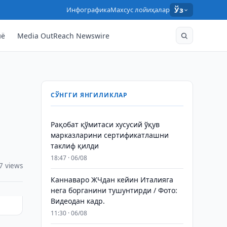
Инфографика
Махсус лойиҳалар
Ўз
нё
Media OutReach Newswire
СЎНГГИ ЯНГИЛИКЛАР
Рақобат қўмитаси хусусий ўқув
марказларини сертификатлашни
таклиф қилди
18:47 · 06/08
7 views
Каннаваро ЖЧдан кейин Италияга
нега борганини тушунтирди / Фото:
Видеодан кадр.
11:30 · 06/08