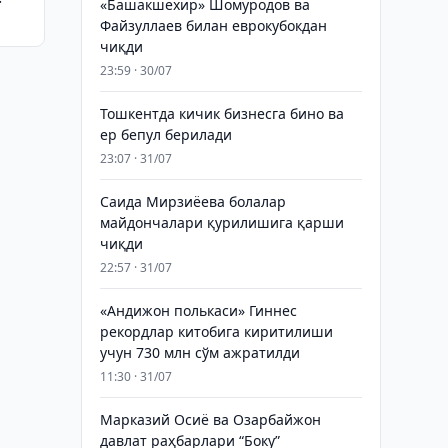
«Башакшехир» Шомуродов ва
Файзуллаев билан еврокубокдан
чиқди
23:59 · 30/07
Тошкентда кичик бизнесга бино ва
ер бепул берилади
23:07 · 31/07
Саида Мирзиёева болалар
майдончалари қурилишига қарши
чиқди
22:57 · 31/07
«Андижон полькаси» Гиннес
рекордлар китобига киритилиши
учун 730 млн сўм ажратилди
11:30 · 31/07
Марказий Осиё ва Озарбайжон
давлат раҳбарлари “Боку”