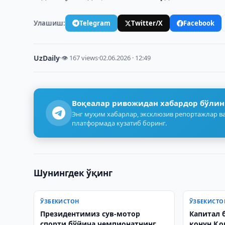
Улашиш:
Telegram
Twitter/X
Facebook
UzDaily
·
👁 167 views
·
02.06.2026 · 12:49
Воқеалар ривожидан хабардор бўлин
Энг муҳим хабарлар, эксклюзив репортажлар ва
платформада кузатиб боринг.
Шунингдек ўқинг
ЎЗБЕКИСТОН
ЎЗБЕКИСТО
Президентимиз сув-мотор
Капитал 
спорти бўйича чемпионатнинг
қонун Қо