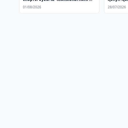
очилишида иштирок этди
биринчи 
01/08/2026
28/07/2026