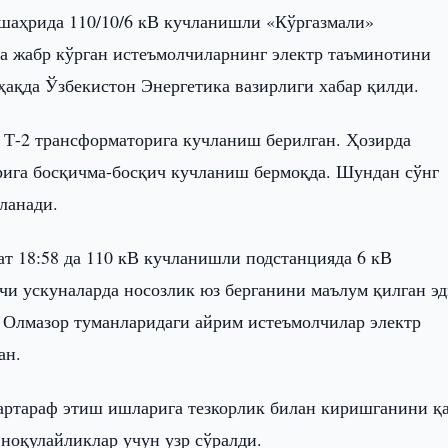
шаҳрида 110/10/6 кВ кучланишли «Кўргазмали»
да жабр кўрган истеъмолчиларнинг электр таъминотини
ақда Ўзбекистон Энергетика вазирлиги хабар қилди.
 Т-2 трансформаторига кучланиш берилган. Ҳозирда
рига босқичма-босқич кучланиш бермоқда. Шундан сўнг
ланади.
ат 18:58 да 110 кВ кучланишли подстанцияда 6 кВ
чи ускуналарда носозлик юз берганини маълум қилган эд
 Олмазор туманларидаги айрим истеъмолчилар электр
ан.
бартараф этиш ишларига тезкорлик билан киришганини қ
ноқулайликлар учун узр сўралди.