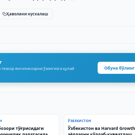
Ҳаволани нусхалаш
г
Обуна бўлинг
 тезкор янгиликларни ўзингизга қулай
Н
ЎЗБЕКИСТОН
бозори тўғрисидаги
Ўзбекистон ва Harvard Growth
нунчилик палатасида
аёлларни қўллаб-қувватлаш