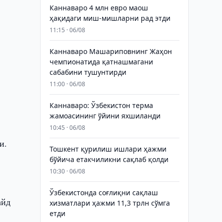
Каннаваро 4 млн евро маош
ҳақидаги миш-мишларни рад этди
11:15 · 06/08
Каннаваро Машариповнинг Жаҳон
чемпионатида қатнашмагани
сабабини тушунтирди
11:00 · 06/08
Каннаваро: Ўзбекистон терма
жамоасининг ўйини яхшиланди
10:45 · 06/08
и.
Тошкент қурилиш ишлари ҳажми
бўйича етакчиликни сақлаб қолди
10:30 · 06/08
Ўзбекистонда соғлиқни сақлаш
айд
хизматлари ҳажми 11,3 трлн сўмга
етди