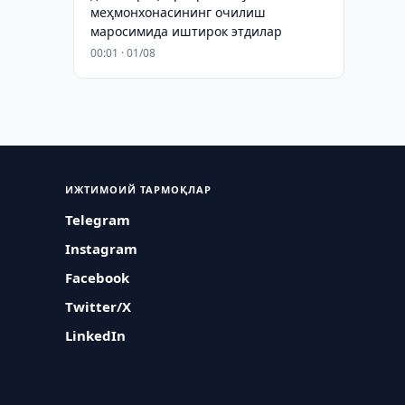
меҳмонхонасининг очилиш
маросимида иштирок этдилар
00:01 · 01/08
ИЖТИМОИЙ ТАРМОҚЛАР
Telegram
Instagram
Facebook
Twitter/X
LinkedIn