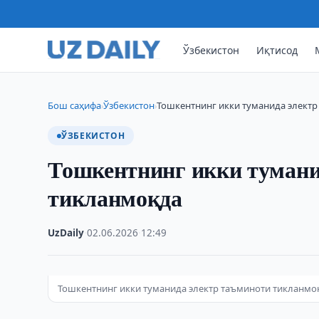
Ўзбекистон
Иқтисод
Бош саҳифа
Ўзбекистон
Тошкентнинг икки туманида элект
›
›
ЎЗБЕКИСТОН
Тошкентнинг икки тумани
тикланмоқда
UzDaily
·
02.06.2026
·
12:49
Тошкентнинг икки туманида электр таъминоти тикланмо