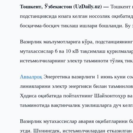
Тошкент, Ўзбекистон (UzDaily.uz) —
Тошкент 
подстанциясида юзага келган носозлик оқибати
босқичма-босқич тиклаш ишлари бошланди. Бу ҳ
Вазирлик маълумотларига кўра, подстанциянинг
мутахассислар 6 ва 10 кВ тақсимлаш қурилмала
истеъмолчиларнинг электр таъминоти тўлиқ тик
Аввалроқ
Энергетика вазирлиги 1 июнь куни со
линияларини электр энергияси билан таъминлов
Ҳодиса оқибатида пойтахтнинг Шайхонтоҳур ва
таъминотида вақтинчалик узилишларга дуч келг
Вазирлик мутахассислар авария оқибатларини 
этди. Шунингдек, истеъмолчилардан етказилган 