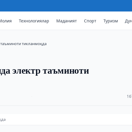
Молия
Технологиялар
Маданият
Спорт
Туризм
Ду
р таъминоти тикланмоқда
да электр таъминоти
·
16
қда