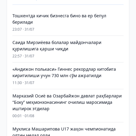
Тошкентда кичик бизнесга бино ва ер бепул
берилади
23:07 · 31/07
Саида Мирзиёева болалар майдончалари
қурилишига қарши чиқди
22:57 · 31/07
«Андижон полькаси» Гиннес рекордлар китобига
киритилиши учун 730 млн сўм ажратилди
11:30 · 31/07
Марказий Осиё ва Озарбайжон давлат раҳбарлари
“Боку” меҳмонхонасининг очилиш маросимида
иштирок этдилар
00:01 · 01/08
Мухлиса Машарипова U17 жаҳон чемпионатида
олтин медал олди