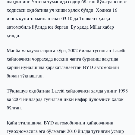
шаҳрининг Учтепа туманида содир бўлган йўл-транспорт
ҳодисаси оқибатида уч киши ҳалок бўлди. Ҳодиса 16
июнь куни тахминан соат 03:10 да Тошкент ҳалқа
автомобиль йўлида юз берган. Бу ҳақда Millar хабар
қилди.
Манба маълумотларига кўра, 2002 йилда туғилган Lacetti
ҳайдовчиси чорраҳада кескин чапга бурилиш вақтида
қарши йўналишда ҳаракатланаётган BYD автомобили
билан тўқнашган.
Тўқнашув оқибатида Lacetti ҳайдовчиси ҳамда унинг 1998
ва 2004 йилларда туғилган икки нафар йўловчиси ҳалок
бўлган.
Қайд этилишича, BYD автомобилини ҳайдовчилик
гувоҳномасига эга бўлмаган 2010 йилда туғилган ўсмир