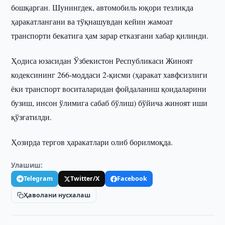
бошқарган. Шунингдек, автомобиль юқори тезликда
ҳаракатлангани ва тўқнашувдан кейин жамоат
транспорти бекатига ҳам зарар етказгани хабар қилинди.
Ҳодиса юзасидан Ўзбекистон Республикаси Жиноят
кодексининг 266-моддаси 2-қисми (ҳаракат хавфсизлиги
ёки транспорт воситаларидан фойдаланиш қоидаларини
бузиш, инсон ўлимига сабаб бўлиш) бўйича жиноят иши
қўзғатилди.
Ҳозирда тергов ҳаракатлари олиб борилмоқда.
Улашиш:
Telegram
Twitter/X
Facebook
Ҳаволани нусхалаш