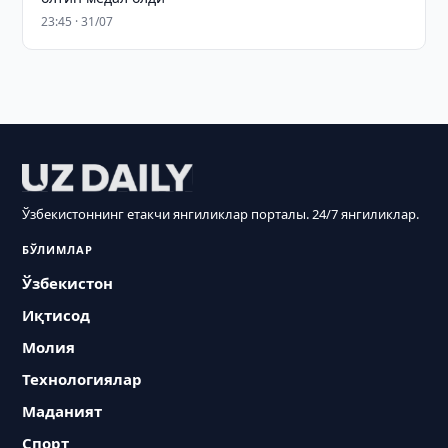
23:45 · 31/07
Ўзбекистоннинг етакчи янгиликлар порталы. 24/7 янгиликлар.
БЎЛИМЛАР
Ўзбекистон
Иқтисод
Молия
Технологиялар
Маданият
Спорт