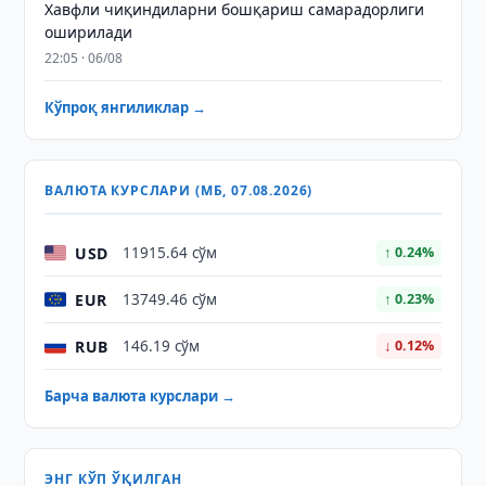
Хавфли чиқиндиларни бошқариш самарадорлиги
оширилади
22:05 · 06/08
Кўпроқ янгиликлар →
ВАЛЮТА КУРСЛАРИ (МБ, 07.08.2026)
USD
11915.64 сўм
↑ 0.24%
EUR
13749.46 сўм
↑ 0.23%
RUB
146.19 сўм
↓ 0.12%
Барча валюта курслари →
ЭНГ КЎП ЎҚИЛГАН