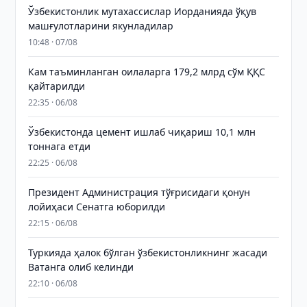
Ўзбекистонлик мутахассислар Иорданияда ўқув
машғулотларини якунладилар
10:48 · 07/08
Кам таъминланган оилаларга 179,2 млрд сўм ҚҚС
қайтарилди
22:35 · 06/08
Ўзбекистонда цемент ишлаб чиқариш 10,1 млн
тоннага етди
22:25 · 06/08
Президент Администрация тўғрисидаги қонун
лойиҳаси Сенатга юборилди
22:15 · 06/08
Туркияда ҳалок бўлган ўзбекистонликнинг жасади
Ватанга олиб келинди
22:10 · 06/08