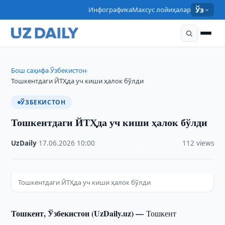
Инфографика
Махсус лойиҳалар
Ўз
Бош саҳифа
Ўзбекистон
›
›
Тошкентдаги ЙТҲда уч киши ҳалок бўлди
ЎЗБЕКИСТОН
Тошкентдаги ЙТҲда уч киши ҳалок бўлди
UzDaily
·
17.06.2026
·
10:00
·
112 views
Тошкентдаги ЙТҲда уч киши ҳалок бўлди
Тошкент, Ўзбекистон (UzDaily.uz) —
Тошкент