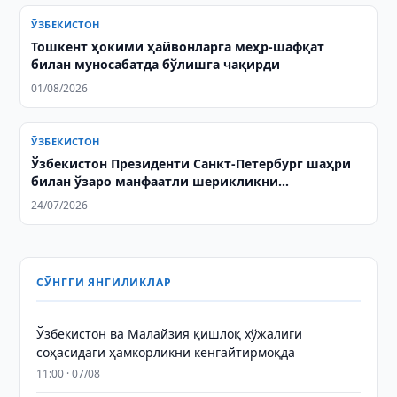
ЎЗБЕКИСТОН
Тошкент ҳокими ҳайвонларга меҳр-шафқат
билан муносабатда бўлишга чақирди
01/08/2026
ЎЗБЕКИСТОН
Ўзбекистон Президенти Санкт-Петербург шаҳри
билан ўзаро манфаатли шерикликни
кенгайтириш муҳимлигини таъкидлади
24/07/2026
СЎНГГИ ЯНГИЛИКЛАР
Ўзбекистон ва Малайзия қишлоқ хўжалиги
соҳасидаги ҳамкорликни кенгайтирмоқда
11:00 · 07/08