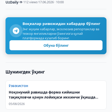
UzDaily
·
👁 112 views
·
17.06.2026 · 10:00
Воқеалар ривожидан хабардор бўлинг
Энг муҳим хабарлар, эксклюзив репортажлар ва
тезкор янгиликларни ўзингизга қулай
платформада кузатиб боринг.
Обуна бўлинг
Шунингдек ўқинг
ЎЗБЕКИСТОН
Ноқонуний равишда форма кийишни
тақиқловчи қонун лойиҳаси иккинчи ўқишда
қабул қилинди
05/08/2026