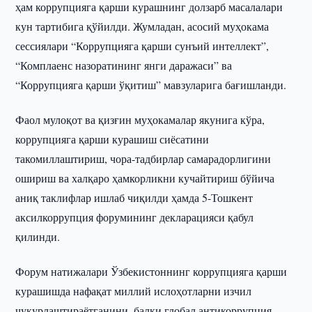
ҳам коррупцияга қарши курашнинг долзарб масалалари
кун тартибига қўйилди. Жумладан, асосий муҳокама
сессиялари “Коррупцияга қарши сунъий интеллект”,
“Комплаенс назоратининг янги даражаси” ва
“Коррупцияга қарши ўқитиш” мавзуларига бағишланди.
Фаол мулоқот ва қизғин муҳокамалар якунига кўра,
коррупцияга қарши курашиш сиёсатини
такомиллаштириш, чора-тадбирлар самарадорлигини
ошириш ва халқаро ҳамкорликни кучайтириш бўйича
аниқ таклифлар ишлаб чиқилди ҳамда 5-Тошкент
аксилкоррупция форумининг декларацияси қабул
қилинди.
Форум натижалари Ўзбекистоннинг коррупцияга қарши
курашишда нафақат миллий ислоҳотларни изчил
чуқурлаштираётганини, балки глобал антикоррупция