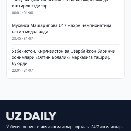
иштирок этдилар
00:01 · 01/08
Мухлиса Машарипова U17 жаҳон чемпионатида
олтин медал олди
23:45 · 31/07
Ўзбекистон, Қирғизистон ва Озарбайжон биринчи
хонимлари «Олтин Болалик» марказига ташриф
буюрди
23:01 · 31/07
Ўзбекистоннинг етакчи янгиликлар порталы. 24/7 янгиликлар.