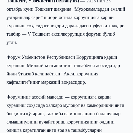
Тошкент, Ўзбекистон (UzDaily.uz) —
2025 йил 23
октябрь куни Тошкент шаҳрида “Муҳокамалардан амалий
ўзгаришлар сари” шиори остида коррупцияга қарши
курашиш соҳасидаги юқори даражадаги нуфузли халқаро
тадбир — V Тошкент аксилкоррупция форуми бўлиб
ўтди.
Форум Ўзбекистон Республикаси Коррупцияга қарши
курашиш Миллий кенгашининг ташаббуси асосида ҳар
йили ўтказиб келинаётган “Аксилкоррупция
ҳафталиги”нинг марказий воқеасидир.
Форумнинг асосий мақсади — коррупцияга қарши
курашиш соҳасида халқаро мулоқот ва ҳамкорликни янги
босқичга кўтариш, тажриба ва инновацион ёндашувлар
алмашинувини кучайтириш, коррупциянинг олдини
олишга қаратилган янги ғоя ва ташаббусларни