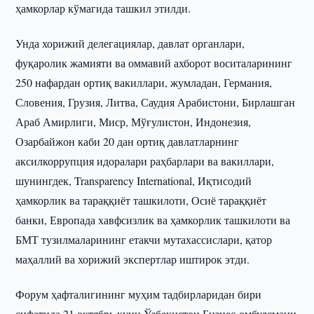
ҳамкорлар кўмагида ташкил этилди.
Унда хорижий делегациялар, давлат органлари,
фуқаролик жамияти ва оммавий ахборот воситаларининг
250 нафардан ортиқ вакиллари, жумладан, Германия,
Словения, Грузия, Литва, Саудия Арабистони, Бирлашган
Араб Амирлиги, Миср, Мўғулистон, Индонезия,
Озарбайжон каби 20 дан ортиқ давлатларнинг
аксилкоррупция идоралари раҳбарлари ва вакиллари,
шунингдек, Transparency International, Иқтисодий
ҳамкорлик ва тараққиёт ташкилоти, Осиё тараққиёт
банки, Европада хавфсизлик ва ҳамкорлик ташкилоти ва
БМТ тузилмаларининг етакчи мутахассислари, қатор
маҳаллий ва хорижий экспертлар иштирок этди.
Форум ҳафталигининг муҳим тадбирларидан бири
сифатида 21 октябрь куни Ўзбекистон Бизнес-омбудсмани