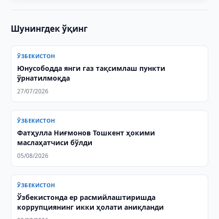
Шунингдек ўқинг
ЎЗБЕКИСТОН
Юнусободда янги газ тақсимлаш пункти
ўрнатилмоқда
27/07/2026
ЎЗБЕКИСТОН
Фатҳулла Ниғмонов Тошкент ҳокими
маслаҳатчиси бўлди
05/08/2026
ЎЗБЕКИСТОН
Ўзбекистонда ер расмийлаштиришда
коррупциянинг икки ҳолати аниқланди