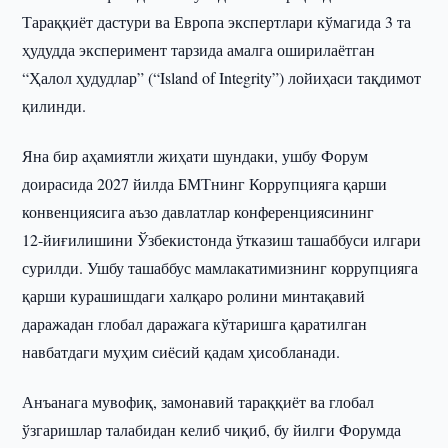
Тараққиёт дастури ва Европа экспертлари кўмагида 3 та
ҳудудда эксперимент тарзида амалга оширилаётган
“Ҳалол ҳудудлар” (“Island of Integrity”) лойиҳаси тақдимот
қилинди.
Яна бир аҳамиятли жиҳати шундаки, ушбу Форум
доирасида 2027 йилда БМТнинг Коррупцияга қарши
конвенциясига аъзо давлатлар конференциясининг
12-йиғилишини Ўзбекистонда ўтказиш ташаббуси илгари
сурилди. Ушбу ташаббус мамлакатимизнинг коррупцияга
қарши курашишдаги халқаро ролини минтақавий
даражадан глобал даражага кўтаришга қаратилган
навбатдаги муҳим сиёсий қадам ҳисобланади.
Анъанага мувофиқ, замонавий тараққиёт ва глобал
ўзгаришлар талабидан келиб чиқиб, бу йилги Форумда