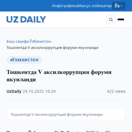
Инфографика
Махсус лойиҳалар
Ўз
Бош саҳифа
Ўзбекистон
›
›
Тошкентда V аксилкоррупция форуми якунланди
ЎЗБЕКИСТОН
Тошкентда V аксилкоррупция форуми
якунланди
UzDaily
·
24.10.2025
·
16:24
·
422 views
Тошкентда V аксилкоррупция форуми якунланди