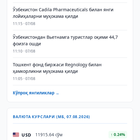
Ўзбекистон Cadila Pharmaceuticals билан янги
лойиҳаларни муҳокама қилди
11:15 · 07/08
Ўзбекистондан Вьетнамга туристлар оқими 44,7
фоизга ошди
11:10 · 07/08
Тошкент фонд биржаси Regnology билан
ҳамкорликни муҳокама қилди
11:05 · 07/08
Кўпроқ янгиликлар →
ВАЛЮТА КУРСЛАРИ (МБ, 07.08.2026)
USD
11915.64 сўм
↑ 0.24%