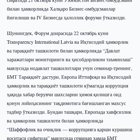
билан ҳамкорликда Халқаро Бизнес-омбудсманлар
йиғилиши ва IV Бизнесда ҳалоллик форуми ўтказилди.
Шунингдек, Форум доирасида 22 октябрь куни
Transparency International Latvia ва Иқтисодий ҳамкорлик
ва тараққиёт ташкилоти билан ҳамкорликда “Давлат
харажатлари мониторинги ва ҳисобдорликни таъминлаш”
мавзусида нодавлат ташкилотлари учун семинар-тренинг,
БМТ Тараққиёт дастури, Европа Иттифоқи ва Иқтисодий
ҳамкорлик ва тараққиёт ташкилоти кўмагида коррупция
ҳақида хабар берувчи шахсларни ҳимоя қилишга оид
қонун лойиҳасининг тақдимотига бағишланган махсус
тадбир ўтказилди. Бундан ташқари, Европада хавфсизлик
ва ҳамкорлик ташкилоти билан ҳамкорликда
“Шаффофлик ва очиқлик — коррупцияга қарши курашиш
воситаси сифатида” мавзусида семинар ҳамда БМТ