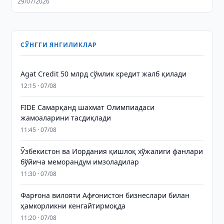
29/07/2026
СЎНГГИ ЯНГИЛИКЛАР
Agat Credit 50 млрд сўмлик кредит жалб қилади
12:15 · 07/08
FIDE Самарқанд шахмат Олимпиадаси
жамоаларини тасдиқлади
11:45 · 07/08
Ўзбекистон ва Иордания қишлоқ хўжалиги фанлари
бўйича меморандум имзоладилар
11:30 · 07/08
Фарғона вилояти Афғонистон бизнеслари билан
ҳамкорликни кенгайтирмоқда
11:20 · 07/08