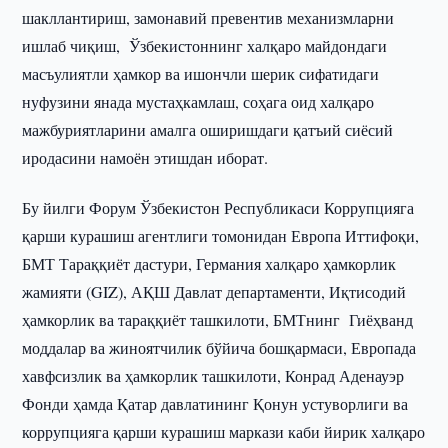
шакллантириш, замонавий превентив механизмларни
ишлаб чиқиш, Ўзбекистоннинг халқаро майдондаги
масъулиятли ҳамкор ва ишончли шерик сифатидаги
нуфузини янада мустаҳкамлаш, соҳага оид халқаро
мажбуриятларини амалга оширишдаги қатъий сиёсий
иродасини намоён этишдан иборат.
Бу йилги Форум Ўзбекистон Республикаси Коррупцияга
қарши курашиш агентлиги томонидан Европа Иттифоқи,
БМТ Тараққиёт дастури, Германия халқаро ҳамкорлик
жамияти (GIZ), АҚШ Давлат департаменти, Иқтисодий
ҳамкорлик ва тараққиёт ташкилоти, БМТнинг Гиёҳванд
моддалар ва жиноятчилик бўйича бошқармаси, Европада
хавфсизлик ва ҳамкорлик ташкилоти, Конрад Аденауэр
Фонди ҳамда Қатар давлатининг Қонун устуворлиги ва
коррупцияга қарши курашиш маркази каби йирик халқаро