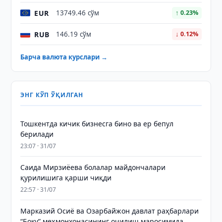
EUR
13749.46 сўм
↑ 0.23%
RUB
146.19 сўм
↓ 0.12%
Барча валюта курслари →
ЭНГ КЎП ЎҚИЛГАН
Тошкентда кичик бизнесга бино ва ер бепул
берилади
23:07 · 31/07
Саида Мирзиёева болалар майдончалари
қурилишига қарши чиқди
22:57 · 31/07
Марказий Осиё ва Озарбайжон давлат раҳбарлари
“Боку” меҳмонхонасининг очилиш маросимида