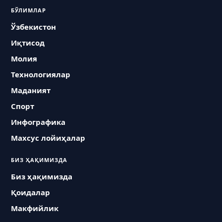
БЎЛИМЛАР
Ўзбекистон
Иқтисод
Молия
Технологиялар
Маданият
Спорт
Инфографика
Махсус лойиҳалар
БИЗ ҲАҚИМИЗДА
Биз ҳақимизда
Қоидалар
Макфийлик