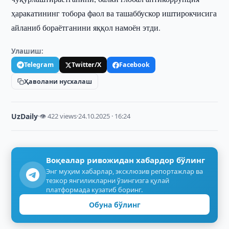
ҳаракатининг тобора фаол ва ташаббускор иштирокчисига
айланиб бораётганини яққол намоён этди.
Улашиш:
Telegram
Twitter/X
Facebook
Ҳаволани нусхалаш
UzDaily
·
👁 422 views
·
24.10.2025 · 16:24
Воқеалар ривожидан хабардор бўлинг
Энг муҳим хабарлар, эксклюзив репортажлар ва
тезкор янгиликларни ўзингизга қулай
платформада кузатиб боринг.
Обуна бўлинг