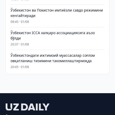
Ўзбекистон ва Покистон имтиёзли савдо режимини
кенгайтиради
08:45 · 01/08
Ўзбекистон ICCA халқаро ассоциациясига аъзо
бўлди
20:37 · 01/08
Ўзбекистондаги ижтимоий муассасалар соғлом
овқатланиш тизимини такомиллаштирмоқда
20:45 · 01/08