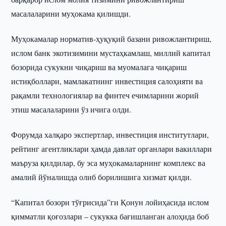
масалаларини муҳокама қилишди.
Муҳокамалар норматив-ҳуқуқий базани ривожлантириш,
ислом банк экотизимини мустаҳкамлаш, миллий капитал
бозорида сукукни чиқариш ва муомалага чиқариш
истиқболлари, мамлакатнинг инвестиция салоҳияти ва
рақамли технологиялар ва финтеч ечимларини жорий
этиш масалаларини ўз ичига олди.
Форумда халқаро экспертлар, инвестиция институтлари,
рейтинг агентликлари ҳамда давлат органлари вакиллари
маъруза қилдилар, бу эса муҳокамаларнинг комплекс ва
амалий йўналишда олиб борилишига хизмат қилди.
“Капитал бозори тўғрисида”ги Қонун лойиҳасида ислом
қимматли қоғозлари – сукукка бағишланган алоҳида боб