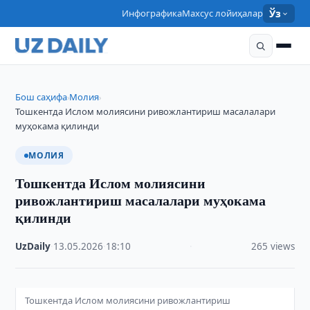
Инфографика
Махсус лойиҳалар
Ўз
Бош саҳифа
Молия
›
›
Тошкентда Ислом молиясини ривожлантириш масалалари
муҳокама қилинди
МОЛИЯ
Тошкентда Ислом молиясини
ривожлантириш масалалари муҳокама
қилинди
UzDaily
·
13.05.2026
·
18:10
·
265 views
Тошкентда Ислом молиясини ривожлантириш