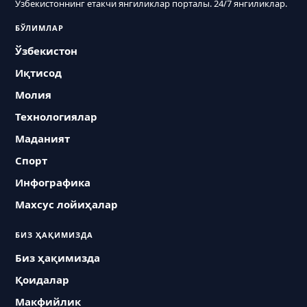
Ўзбекистоннинг етакчи янгиликлар порталы. 24/7 янгиликлар.
БЎЛИМЛАР
Ўзбекистон
Иқтисод
Молия
Технологиялар
Маданият
Спорт
Инфографика
Махсус лойиҳалар
БИЗ ҲАҚИМИЗДА
Биз ҳақимизда
Қоидалар
Макфийлик