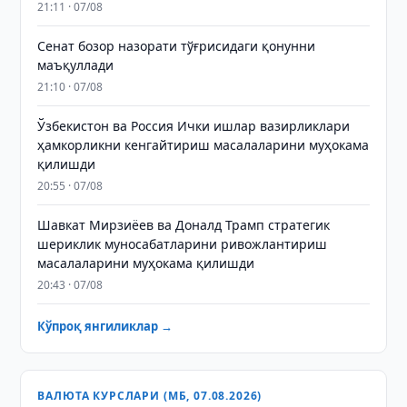
21:11 · 07/08
Сенат бозор назорати тўғрисидаги қонунни
маъқуллади
21:10 · 07/08
Ўзбекистон ва Россия Ички ишлар вазирликлари
ҳамкорликни кенгайтириш масалаларини муҳокама
қилишди
20:55 · 07/08
Шавкат Мирзиёев ва Доналд Трамп стратегик
шериклик муносабатларини ривожлантириш
масалаларини муҳокама қилишди
20:43 · 07/08
Кўпроқ янгиликлар →
ВАЛЮТА КУРСЛАРИ (МБ, 07.08.2026)