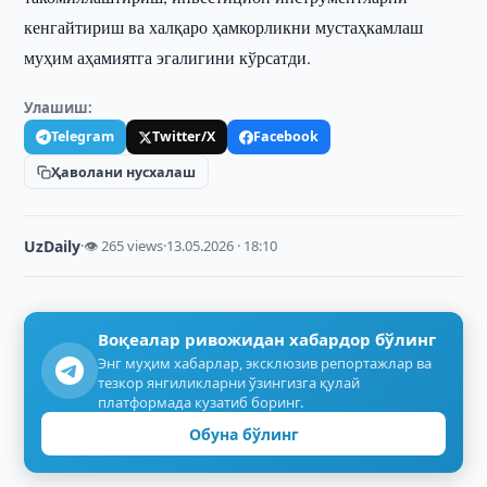
кенгайтириш ва халқаро ҳамкорликни мустаҳкамлаш
муҳим аҳамиятга эгалигини кўрсатди.
Улашиш:
Telegram
Twitter/X
Facebook
Ҳаволани нусхалаш
UzDaily
·
👁 265 views
·
13.05.2026 · 18:10
Воқеалар ривожидан хабардор бўлинг
Энг муҳим хабарлар, эксклюзив репортажлар ва
тезкор янгиликларни ўзингизга қулай
платформада кузатиб боринг.
Обуна бўлинг