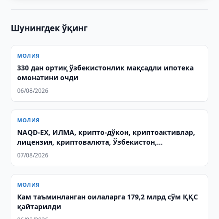
Шунингдек ўқинг
МОЛИЯ
330 дан ортиқ ўзбекистонлик мақсадли ипотека
омонатини очди
06/08/2026
МОЛИЯ
NAQD-EX, ИЛМА, крипто-дўкон, криптоактивлар,
лицензия, криптовалюта, Ўзбекистон,
лицензиялаш, крипто хизматлари, электрон
07/08/2026
лицензиялар реестри, 2026 йил
МОЛИЯ
Кам таъминланган оилаларга 179,2 млрд сўм ҚҚС
қайтарилди