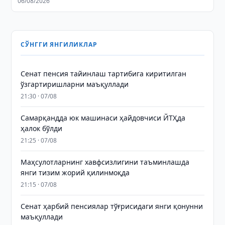
06/08/2026
СЎНГГИ ЯНГИЛИКЛАР
Сенат пенсия тайинлаш тартибига киритилган
ўзгартиришларни маъқуллади
21:30 · 07/08
Самарқандда юк машинаси ҳайдовчиси ЙТҲда
ҳалок бўлди
21:25 · 07/08
Маҳсулотларнинг хавфсизлигини таъминлашда
янги тизим жорий қилинмоқда
21:15 · 07/08
Сенат ҳарбий пенсиялар тўғрисидаги янги қонунни
маъқуллади