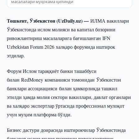
масалалари муҳокама қилинди
Тошкент, Ўзбекистон (UzDaily.uz) —
ИЛМА вакиллари
Ўзбекистонда ислом молияси ва капитал бозорини
ривожлантириш масалаларига бағишланган IFN
Uzbekistan Forum 2026 халқаро форумида иштирок
этдилар.
Форум Ислом тараққиёт банки ташаббуси
билан RedMoney компанияси томонидан Ўзбекистон
банклари ассоциацияси билан ҳамкорликда ташкил
этилди ҳамда молия сектори вакиллари, давлат органлари
ва халқаро экспертлар ўртасида профессионал мулоқот
учун муҳим платформа бўлди.
Бизнес дастури доирасида иштирокчилар Ўзбекистонда
барқарор ислом молия тизимини ривожлантириш