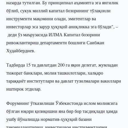
назарда тутилган. Бу принципиал аҳамиятга эга янгилик
бўлиб, сукук миллий капитал бозорининг тўлақонли
инструменти мақомини олади, эмитентлар ва
инвесторлар эса зарур ҳуқуқий аниқликка эга бўлади", –
деди ўз маърузасида ИЛМА Капитал бозорини
ривожлантириш департаменти бошлиғи Саибжан
Худайбердиев.
Тадбирда 15 та давлатдан 200 га яқин делегат, жумладан
тижорат банклари, молия ташкилотлари, халқаро
тараққиёт институтлари ва давлат тузилмалари вакиллари
иштирок этдилар.
Форумнинг ўтказилиши Ўзбекистонда ислом молиясига
бўлган юқори қизиқишни яна бир бор тасдиқлади ҳамда
ушбу йўналишда норматив-ҳуқуқий базани
такомиллаштириш, инвестицион инструментларни