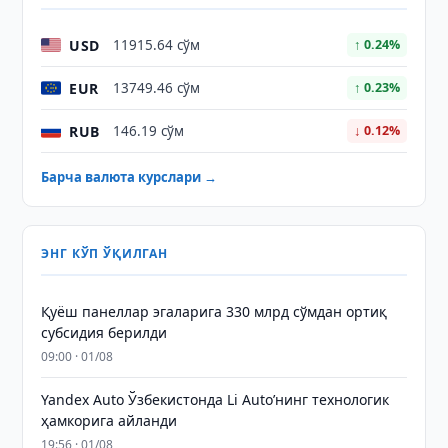
USD
11915.64 сўм
↑ 0.24%
EUR
13749.46 сўм
↑ 0.23%
RUB
146.19 сўм
↓ 0.12%
Барча валюта курслари →
ЭНГ КЎП ЎҚИЛГАН
Қуёш панеллар эгаларига 330 млрд сўмдан ортиқ
субсидия берилди
09:00 · 01/08
Yandex Auto Ўзбекистонда Li Auto’нинг технологик
ҳамкорига айланди
19:56 · 01/08