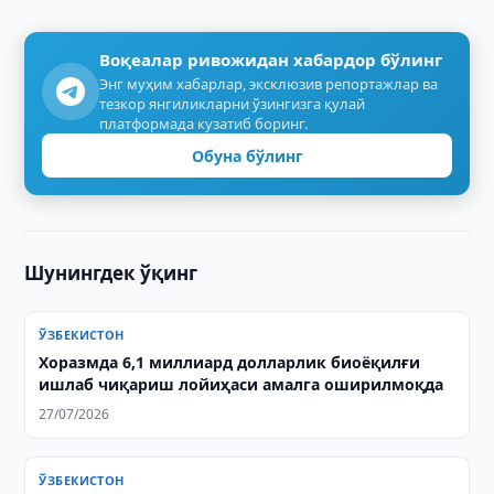
Воқеалар ривожидан хабардор бўлинг
Энг муҳим хабарлар, эксклюзив репортажлар ва
тезкор янгиликларни ўзингизга қулай
платформада кузатиб боринг.
Обуна бўлинг
Шунингдек ўқинг
ЎЗБЕКИСТОН
Хоразмда 6,1 миллиард долларлик биоёқилғи
ишлаб чиқариш лойиҳаси амалга оширилмоқда
27/07/2026
ЎЗБЕКИСТОН