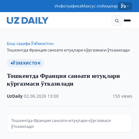
Инфографика
Махсус лойиҳалар
Ўз
Бош саҳифа
Ўзбекистон
›
›
Тошкентда Франция саноати ютуқлари кўргазмаси ўтказилади
ЎЗБЕКИСТОН
Тошкентда Франция саноати ютуқлари
кўргазмаси ўтказилади
UzDaily
·
02.06.2026
·
13:00
·
150 views
Тошкентда Франция саноати ютуқлари кўргазмаси
ўтказилади