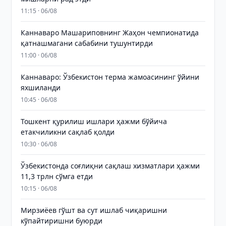
11:15 · 06/08
Каннаваро Машариповнинг Жаҳон чемпионатида
қатнашмагани сабабини тушунтирди
11:00 · 06/08
Каннаваро: Ўзбекистон терма жамоасининг ўйини
яхшиланди
10:45 · 06/08
Тошкент қурилиш ишлари ҳажми бўйича
етакчиликни сақлаб қолди
10:30 · 06/08
Ўзбекистонда соғлиқни сақлаш хизматлари ҳажми
11,3 трлн сўмга етди
10:15 · 06/08
Мирзиёев гўшт ва сут ишлаб чиқаришни
кўпайтиришни буюрди