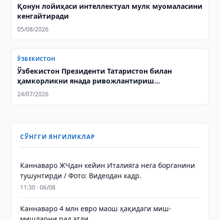
Қонун лойиҳаси интеллектуал мулк муомаласини
кенгайтиради
05/08/2026
ЎЗБЕКИСТОН
Ўзбекистон Президенти Татаристон билан
ҳамкорликни янада ривожлантириш
муҳимлигини таъкидлади
24/07/2026
СЎНГГИ ЯНГИЛИКЛАР
Каннаваро ЖЧдан кейин Италияга нега борганини
тушунтирди / Фото: Видеодан кадр.
11:30 · 06/08
Каннаваро 4 млн евро маош ҳақидаги миш-
мишларни рад этди