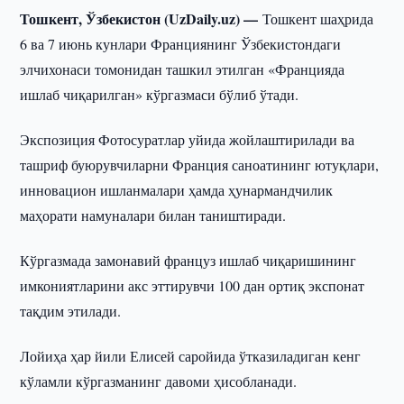
Тошкент, Ўзбекистон (UzDaily.uz) —
Тошкент шаҳрида
6 ва 7 июнь кунлари Франциянинг Ўзбекистондаги
элчихонаси томонидан ташкил этилган «Францияда
ишлаб чиқарилган» кўргазмаси бўлиб ўтади.
Экспозиция Фотосуратлар уйида жойлаштирилади ва
ташриф буюрувчиларни Франция саноатининг ютуқлари,
инновацион ишланмалари ҳамда ҳунармандчилик
маҳорати намуналари билан таништиради.
Кўргазмада замонавий француз ишлаб чиқаришининг
имкониятларини акс эттирувчи 100 дан ортиқ экспонат
тақдим этилади.
Лойиҳа ҳар йили Елисей саройида ўтказиладиган кенг
кўламли кўргазманинг давоми ҳисобланади.