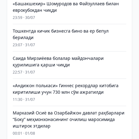
«Башакшехир» Шомуродов ва Файзуллаев билан
еврокубокдан чиқди
23:59 · 30/07
Тошкентда кичик бизнесга бино ва ер бепул
берилади
23:07 · 31/07
Саида Мирзиёева болалар майдончалари
қурилишига қарши чиқди
22:57 · 31/07
«Андижон полькаси» Гиннес рекордлар китобига
киритилиши учун 730 млн сўм ажратилди
11:30 · 31/07
Марказий Осиё ва Озарбайжон давлат раҳбарлари
“Боку” меҳмонхонасининг очилиш маросимида
иштирок этдилар
00:01 · 01/08