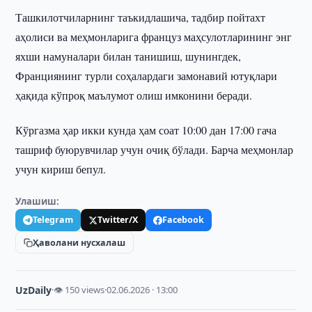
Ташкилотчиларнинг таъкидлашича, тадбир пойтахт
аҳолиси ва меҳмонларига француз маҳсулотларининг энг
яхши намуналари билан танишиш, шунингдек,
Франциянинг турли соҳалардаги замонавий ютуқлари
ҳақида кўпроқ маълумот олиш имконини беради.
Кўргазма ҳар икки кунда ҳам соат 10:00 дан 17:00 гача
ташриф буюрувчилар учун очиқ бўлади. Барча меҳмонлар
учун кириш бепул.
Улашиш:
Telegram
Twitter/X
Facebook
Ҳаволани нусхалаш
UzDaily
·
👁 150 views
·
02.06.2026 · 13:00