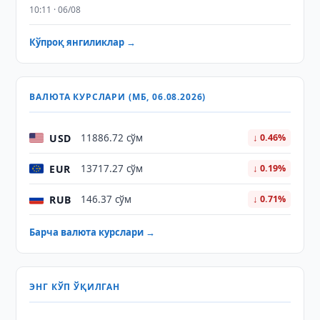
10:11 · 06/08
Кўпроқ янгиликлар →
ВАЛЮТА КУРСЛАРИ (МБ, 06.08.2026)
USD
11886.72 сўм
↓ 0.46%
EUR
13717.27 сўм
↓ 0.19%
RUB
146.37 сўм
↓ 0.71%
Барча валюта курслари →
ЭНГ КЎП ЎҚИЛГАН