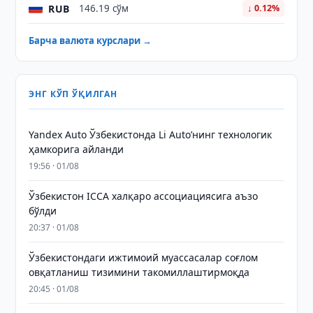
RUB
146.19 сўм
↓ 0.12%
Барча валюта курслари →
ЭНГ КЎП ЎҚИЛГАН
Yandex Auto Ўзбекистонда Li Auto’нинг технологик
ҳамкорига айланди
19:56 · 01/08
Ўзбекистон ICCA халқаро ассоциациясига аъзо
бўлди
20:37 · 01/08
Ўзбекистондаги ижтимоий муассасалар соғлом
овқатланиш тизимини такомиллаштирмоқда
20:45 · 01/08