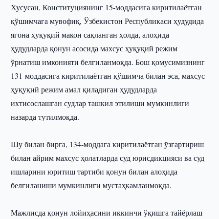
Хусусан, Конституциянинг 15-моддасига киритилаётган
қўшимчага мувофиқ, Ўзбекистон Республикаси ҳудудида
ягона ҳуқуқий макон сақланган ҳолда, алоҳида
ҳудудларда қонун асосида махсус ҳуқуқий режим
ўрнатиш имконияти белгиланмоқда. Бош қомусимизнинг
131-моддасига киритилаётган қўшимча билан эса, махсус
ҳуқуқий режим амал қиладиган ҳудудларда
ихтисослашган судлар ташкил этилиши мумкинлиги
назарда тутилмоқда.
Шу билан бирга, 134-моддага киритилаётган ўзгартириш
билан айрим махсус ҳолатларда суд юрисдикцияси ва суд
ишларини юритиш тартиби қонун билан алоҳида
белгиланиши мумкинлиги мустаҳкамланмоқда.
Мажлисда қонун лойиҳасини иккинчи ўқишга тайёрлаш