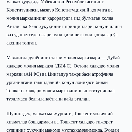
марказ ҳудудида Ўзбекистон Республикасининг
Конституцияси, мазкур Конституциявий қонунга ва
молия марказининг қарорларига зид бўлмаган ҳолда
Англия ва Уэлс ҳуқуқининг принциплари, қонунчилиги
ва суд претседентлари амал қилишига оид қоидалар ўз
аксини топган.
Мажлисда дунёнинг етакчи молия марказлари — Дубай
халқаро молия маркази (ДИФС), Остона халқаро молия
маркази (АИФС) ва Цингапур тажрибаси атрофлича
ўрганилгани таъкидланиб, қонун лойиҳаси билан
Тошкент халқаро молия марказининг институционал
тузилмаси белгиланаётгани қайд этилди.
Шунингдек, марказ маъмурияти, Тошкент молиявий
хизматлар бошқармаси ва Тошкент халқаро тижорат
судининг ҳуқуқий мақоми мустаҳкамланмоқда. Бундан