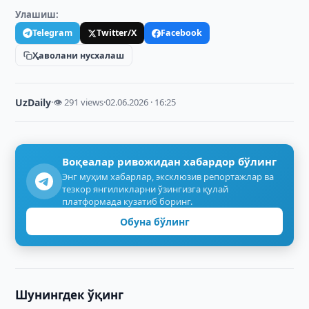
Улашиш:
Telegram
Twitter/X
Facebook
Ҳаволани нусхалаш
UzDaily
·
👁 291 views
·
02.06.2026 · 16:25
Воқеалар ривожидан хабардор бўлинг
Энг муҳим хабарлар, эксклюзив репортажлар ва
тезкор янгиликларни ўзингизга қулай
платформада кузатиб боринг.
Обуна бўлинг
Шунингдек ўқинг