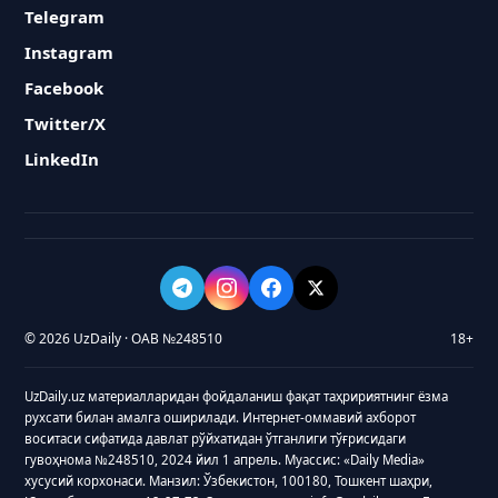
Telegram
Instagram
Facebook
Twitter/X
LinkedIn
© 2026 UzDaily · ОАВ №248510
18+
UzDaily.uz материалларидан фойдаланиш фақат таҳририятнинг ёзма
рухсати билан амалга оширилади. Интернет-оммавий ахборот
воситаси сифатида давлат рўйхатидан ўтганлиги тўғрисидаги
гувоҳнома №248510, 2024 йил 1 апрель. Муассис: «Daily Media»
хусусий корхонаси. Манзил: Ўзбекистон, 100180, Тошкент шаҳри,