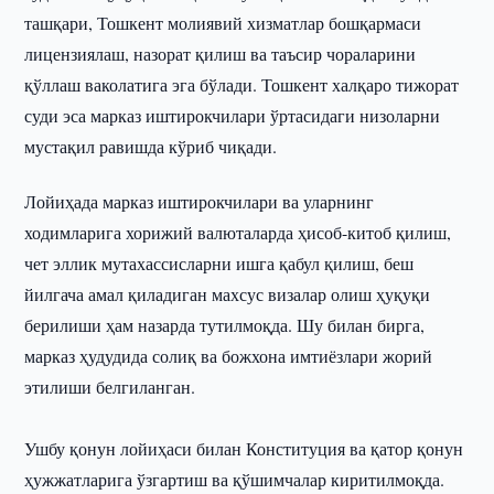
ташқари, Тошкент молиявий хизматлар бошқармаси
лицензиялаш, назорат қилиш ва таъсир чораларини
қўллаш ваколатига эга бўлади. Тошкент халқаро тижорат
суди эса марказ иштирокчилари ўртасидаги низоларни
мустақил равишда кўриб чиқади.
Лойиҳада марказ иштирокчилари ва уларнинг
ходимларига хорижий валюталарда ҳисоб-китоб қилиш,
чет эллик мутахассисларни ишга қабул қилиш, беш
йилгача амал қиладиган махсус визалар олиш ҳуқуқи
берилиши ҳам назарда тутилмоқда. Шу билан бирга,
марказ ҳудудида солиқ ва божхона имтиёзлари жорий
этилиши белгиланган.
Ушбу қонун лойиҳаси билан Конституция ва қатор қонун
ҳужжатларига ўзгартиш ва қўшимчалар киритилмоқда.