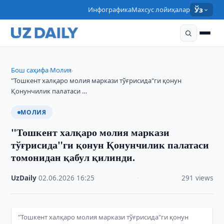
Инфографика
Махсус лойиҳалар
Ўз
Бош саҳифа
Молия
›
›
"Тошкент халқаро молия маркази тўғрисида"ги қонун
Қонунчилик палатаси …
МОЛИЯ
"Тошкент халқаро молия маркази
тўғрисида"ги қонун Қонунчилик палатаси
томонидан қабул қилинди.
UzDaily
·
02.06.2026
·
16:25
·
291 views
"Тошкент халқаро молия маркази тўғрисида"ги қонун