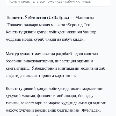
Қонунчилик палатаси томонидан қабул қилинди.
Тошкент, Ўзбекистон (UzDaily.uz) —
Мажлисда
“Тошкент халқаро молия маркази тўғрисида”ги
Конституциявий қонун лойиҳаси иккинчи ўқишда
моддама-модда кўриб чиқди ва қабул қилди.
Мазкур ҳужжат мамлакатда рақобатбардош капитал
бозорини ривожлантириш, инвестиция оқимини
кенгайтириш, Ўзбекистонни минтақавий молиявий хаб
сифатида шакллантиришга қаратилган.
Конституциявий қонун лойиҳасида молия марказининг
ҳуқуқий мақоми, фаолият тамойиллари, бошқарув
тизими, ваколатлари ва марказ ҳудудида амал қиладиган
махсус ҳуқуқий режим аниқ белгиланган. Жумладан,