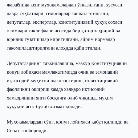
жараёнида кенг муҳокамалардан ўтказилгани, хусусан,
давра суҳбатлари, семинарлар ташкил этилгани,
депутатлар, экспертлар, конституциявий ҳуқуқ соҳаси
олимлари таклифлари асосида бир қатор таҳририй ва
юридик тузатишлар киритилгани, айрим нормалар
такомиллаштирилгани алоҳида қайд этилди.
Депутатларнинг таъкидлашича, мазкур Конституциявий
қонун лойиҳаси мамлакатимизда очиқ ва замонавий
иқтисодий муҳитни шакллантириш, инвестициявий
фаолликни ошириш ҳамда халқаро иқтисодий
ҳамкорликни янги босқичга олиб чиқишда муҳим
ҳуқуқий асос бўлиб хизмат қилади.
Муҳокамалардан сўнг, қонун лойиҳаси қабул қилинди ва
Сенатга юборилди.