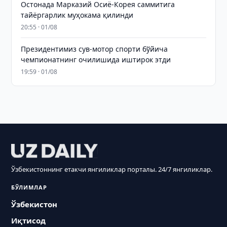
Остонада Марказий Осиё-Корея саммитига
тайёргарлик муҳокама қилинди
20:55 · 01/08
Президентимиз сув-мотор спорти бўйича
чемпионатнинг очилишида иштирок этди
19:59 · 01/08
Ўзбекистоннинг етакчи янгиликлар порталы. 24/7 янгиликлар.
БЎЛИМЛАР
Ўзбекистон
Иқтисод