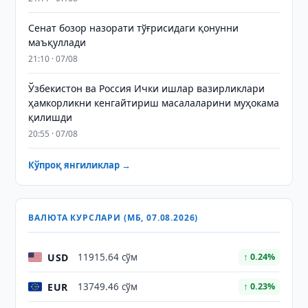
Сенат бозор назорати тўғрисидаги қонунни
маъқуллади
21:10 · 07/08
Ўзбекистон ва Россия Ички ишлар вазирликлари
ҳамкорликни кенгайтириш масалаларини муҳокама
қилишди
20:55 · 07/08
Кўпроқ янгиликлар →
ВАЛЮТА КУРСЛАРИ (МБ, 07.08.2026)
USD
11915.64 сўм
↑ 0.24%
EUR
13749.46 сўм
↑ 0.23%