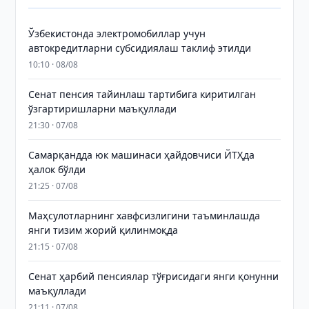
Ўзбекистонда электромобиллар учун
автокредитларни субсидиялаш таклиф этилди
10:10 · 08/08
Сенат пенсия тайинлаш тартибига киритилган
ўзгартиришларни маъқуллади
21:30 · 07/08
Самарқандда юк машинаси ҳайдовчиси ЙТҲда
ҳалок бўлди
21:25 · 07/08
Маҳсулотларнинг хавфсизлигини таъминлашда
янги тизим жорий қилинмоқда
21:15 · 07/08
Сенат ҳарбий пенсиялар тўғрисидаги янги қонунни
маъқуллади
21:11 · 07/08