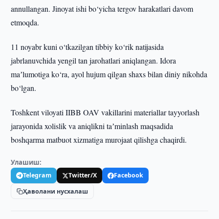
annullangan. Jinoyat ishi bo‘yicha tergov harakatlari davom
etmoqda.
11 noyabr kuni o‘tkazilgan tibbiy ko‘rik natijasida
jabrlanuvchida yengil tan jarohatlari aniqlangan. Idora
maʼlumotiga ko‘ra, ayol hujum qilgan shaxs bilan diniy nikohda
bo‘lgan.
Toshkent viloyati IIBB OAV vakillarini materiallar tayyorlash
jarayonida xolislik va aniqlikni taʼminlash maqsadida
boshqarma matbuot xizmatiga murojaat qilishga chaqirdi.
Улашиш:
Telegram
Twitter/X
Facebook
Ҳаволани нусхалаш