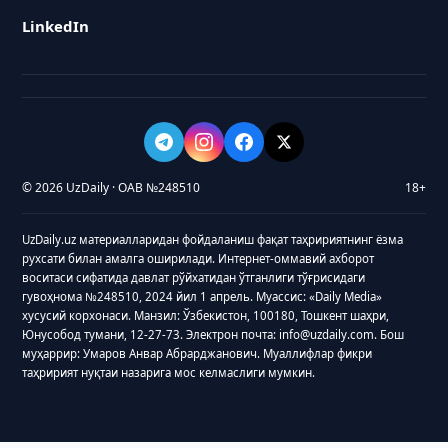
LinkedIn
© 2026 UzDaily · ОАВ №248510
18+
UzDaily.uz материалларидан фойдаланиш фақат таҳририятнинг ёзма
рухсати билан амалга оширилади. Интернет-оммавий ахборот
воситаси сифатида давлат рўйхатидан ўтганлиги тўғрисидаги
гувоҳнома №248510, 2024 йил 1 апрель. Муассис: «Daily Media»
хусусий корхонаси. Манзил: Ўзбекистон, 100180, Тошкент шаҳри,
Юнусобод тумани, 12-27-73. Электрон почта: info@uzdaily.com. Бош
муҳаррир: Умаров Анвар Абрарджанович. Муаллифлар фикри
таҳририят нуқтаи назарига мос келмаслиги мумкин.