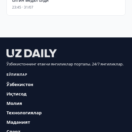
олтин медал олди
23:45 · 31/07
Ўзбекистоннинг етакчи янгиликлар порталы. 24/7 янгиликлар.
БЎЛИМЛАР
Ўзбекистон
Иқтисод
Молия
Технологиялар
Маданият
Спорт