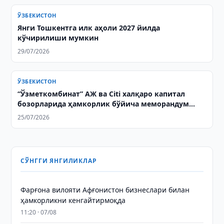
ЎЗБЕКИСТОН
Янги Тошкентга илк аҳоли 2027 йилда
кўчирилиши мумкин
29/07/2026
ЎЗБЕКИСТОН
“Ўзметкомбинат” АЖ ва Citi халқаро капитал
бозорларида ҳамкорлик бўйича меморандум
имзолади
25/07/2026
СЎНГГИ ЯНГИЛИКЛАР
Фарғона вилояти Афғонистон бизнеслари билан
ҳамкорликни кенгайтирмоқда
11:20 · 07/08