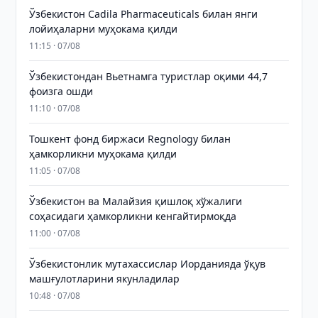
Ўзбекистон Cadila Pharmaceuticals билан янги
лойиҳаларни муҳокама қилди
11:15 · 07/08
Ўзбекистондан Вьетнамга туристлар оқими 44,7
фоизга ошди
11:10 · 07/08
Тошкент фонд биржаси Regnology билан
ҳамкорликни муҳокама қилди
11:05 · 07/08
Ўзбекистон ва Малайзия қишлоқ хўжалиги
соҳасидаги ҳамкорликни кенгайтирмоқда
11:00 · 07/08
Ўзбекистонлик мутахассислар Иорданияда ўқув
машғулотларини якунладилар
10:48 · 07/08