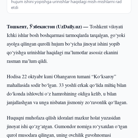
hujum ishini yopishga urinishlar haqidagi mish-mishlarni rad
etdi
Тошкент, Ўзбекистон (UzDaily.uz) —
Toshkent viloyati
Ichki ishlar bosh boshqarmasi tarmoqlarda tarqalgan, go‘yoki
ayolga qilingan qurolli hujum bo‘yicha jinoyat ishini yopib
qo‘yishga urinishlar haqidagi maʼlumotlar asossiz ekanini
rasman maʼlum qildi.
Hodisa 22 oktyabr kuni Ohangaron tumani “Ko‘ksaroy”
mahallasida sodir bo‘lgan. 33 yoshli erkak qo‘lida miltiq bilan
do‘konda ishlovchi o‘z hamrohining oldiga kelib, u bilan
janjallashgan va unga nisbatan jismoniy zo‘ravonlik qo‘llagan.
Huquqni muhofaza qilish idoralari mazkur holat yuzasidan
jinoyat ishi qo‘zg‘atgan. Gumondor nomiga ro‘yxatdan o‘tgan
qurol musodara qilingan, uning ovchilik guvohnomasi