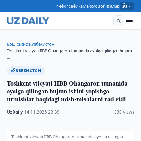
Инфографика
Махсус лойиҳалар
Ўз
Бош саҳифа
Ўзбекистон
›
›
Toshkent viloyati IIBB Ohangaron tumanida ayolga qilingan hujum
…
ЎЗБЕКИСТОН
Toshkent viloyati IIBB Ohangaron tumanida
ayolga qilingan hujum ishini yopishga
urinishlar haqidagi mish-mishlarni rad etdi
UzDaily
·
14.11.2025
·
23:39
·
330 views
Toshkent viloyati IIBB Ohangaron tumanida ayolga qilingan