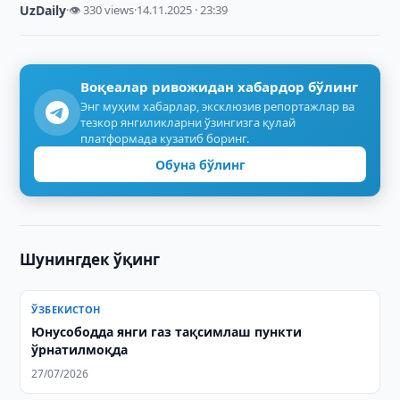
UzDaily
·
👁 330 views
·
14.11.2025 · 23:39
Воқеалар ривожидан хабардор бўлинг
Энг муҳим хабарлар, эксклюзив репортажлар ва
тезкор янгиликларни ўзингизга қулай
платформада кузатиб боринг.
Обуна бўлинг
Шунингдек ўқинг
ЎЗБЕКИСТОН
Юнусободда янги газ тақсимлаш пункти
ўрнатилмоқда
27/07/2026