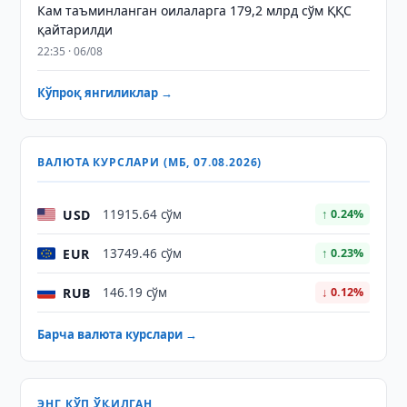
Кам таъминланган оилаларга 179,2 млрд сўм ҚҚС
қайтарилди
22:35 · 06/08
Кўпроқ янгиликлар →
ВАЛЮТА КУРСЛАРИ (МБ, 07.08.2026)
USD
11915.64 сўм
↑ 0.24%
EUR
13749.46 сўм
↑ 0.23%
RUB
146.19 сўм
↓ 0.12%
Барча валюта курслари →
ЭНГ КЎП ЎҚИЛГАН