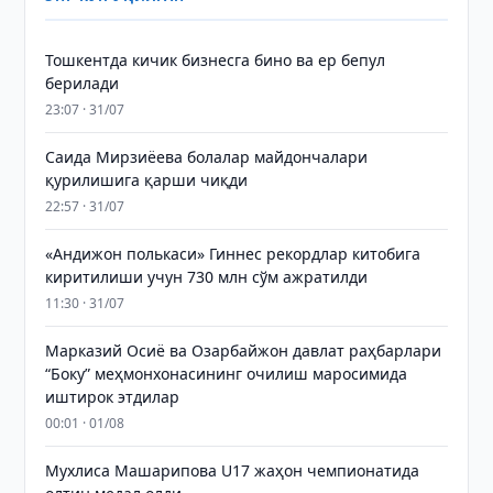
Тошкентда кичик бизнесга бино ва ер бепул
берилади
23:07 · 31/07
Саида Мирзиёева болалар майдончалари
қурилишига қарши чиқди
22:57 · 31/07
«Андижон полькаси» Гиннес рекордлар китобига
киритилиши учун 730 млн сўм ажратилди
11:30 · 31/07
Марказий Осиё ва Озарбайжон давлат раҳбарлари
“Боку” меҳмонхонасининг очилиш маросимида
иштирок этдилар
00:01 · 01/08
Мухлиса Машарипова U17 жаҳон чемпионатида