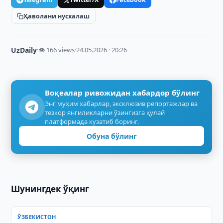
Ҳаволани нусхалаш
UzDaily
·
👁 166 views
·
24.05.2026 · 20:26
Воқеалар ривожидан хабардор бўлинг
Энг муҳим хабарлар, эксклюзив репортажлар ва
тезкор янгиликларни ўзингизга қулай
платформада кузатиб боринг.
Обуна бўлинг
Шунингдек ўқинг
ЎЗБЕКИСТОН