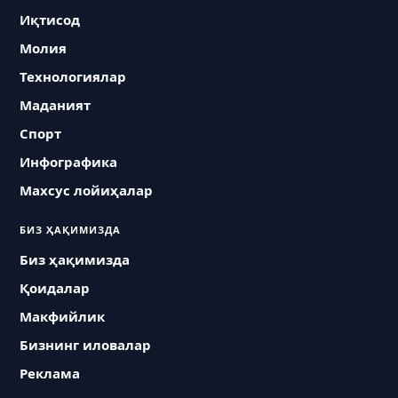
Иқтисод
Молия
Технологиялар
Маданият
Спорт
Инфографика
Махсус лойиҳалар
БИЗ ҲАҚИМИЗДА
Биз ҳақимизда
Қоидалар
Макфийлик
Бизнинг иловалар
Реклама