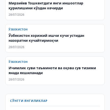
Мирзиёев Тошкентдаги янги иншоотлар
қурилишини кўздан кечирди
28/07/2026
ЎЗБЕКИСТОН
Ўзбекистон хорижий ишчи кучи устидан
назоратни кучайтирмоқчи
28/07/2026
ЎЗБЕКИСТОН
Ичимлик суви таъминоти ва оқова сув тизими
янада яхшиланади
28/07/2026
СЎНГГИ ЯНГИЛИКЛАР