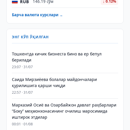
RUB
146.19 сўм
↓ 0.12%
Барча валюта курслари →
ЭНГ КЎП ЎҚИЛГАН
Тошкентда кичик бизнесга бино ва ер бепул
берилади
23:07 · 31/07
Саида Мирзиёева болалар майдончалари
қурилишига қарши чиқди
22:57 · 31/07
Марказий Осиё ва Озарбайжон давлат раҳбарлари
“Боку” меҳмонхонасининг очилиш маросимида
иштирок этдилар
00:01 · 01/08