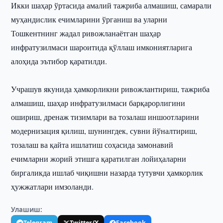
Икки шаҳар ўртасида амалий тажриба алмашиш, самарали
муҳандислик ечимларини ўрганиш ва уларни
Тошкентнинг жадал ривожланаётган шаҳар
инфратузилмаси шароитида қўллаш имкониятларига
алоҳида эътибор қаратилди.
Учрашув якунида ҳамкорликни ривожлантириш, тажриба
алмашиш, шаҳар инфратузилмаси барқарорлигини
ошириш, дренаж тизимлари ва тозалаш иншоотларини
модернизация қилиш, шунингдек, сувни йўналтириш,
тозалаш ва қайта ишлатиш соҳасида замонавий
ечимларни жорий этишга қаратилган лойиҳаларни
биргаликда ишлаб чиқишни назарда тутувчи ҳамкорлик
ҳужжатлари имзоланди.
Улашиш:
Telegram
Twitter/X
Facebook