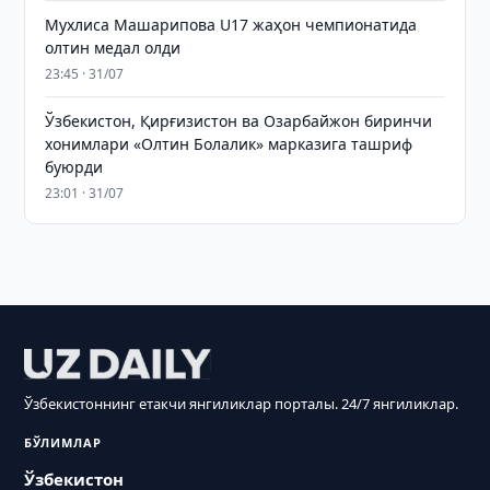
Мухлиса Машарипова U17 жаҳон чемпионатида
олтин медал олди
23:45 · 31/07
Ўзбекистон, Қирғизистон ва Озарбайжон биринчи
хонимлари «Олтин Болалик» марказига ташриф
буюрди
23:01 · 31/07
Ўзбекистоннинг етакчи янгиликлар порталы. 24/7 янгиликлар.
БЎЛИМЛАР
Ўзбекистон