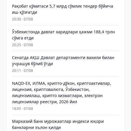
Рақобат қўмитаси 5,7 млрд сўмлик тендер бўйича
иш қўзғатди
20:30 · 07/08
Ўзбекистонда давлат харидлари ҳажми 188,4 трлн
сўмга етди
20:25 · 07/08
Сенатда АҚШ Давлат департаменти вакили билан
учрашув бўлиб ўтди
20:11 · 07/08
NAQD-EX, ИЛМА, крипто-дўкон, криптоактивлар,
лицензия, криптовалюта, Ўзбекистон,
лицензиялаш, крипто хизматлари, электрон
лицензиялар реестри, 2026 йил
18:05 · 07/08
Марказий банк мурожаатлар индекси юқори
банкларни эълон қилди