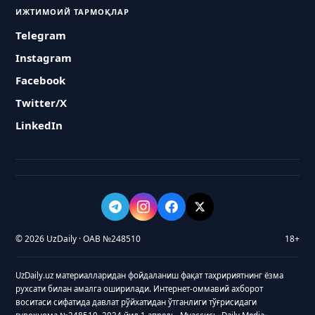
ИЖТИМОИЙ ТАРМОҚЛАР
Telegram
Instagram
Facebook
Twitter/X
LinkedIn
© 2026 UzDaily · ОАВ №248510
18+
UzDaily.uz материалларидан фойдаланиш фақат таҳририятнинг ёзма
рухсати билан амалга оширилади. Интернет-оммавий ахборот
воситаси сифатида давлат рўйхатидан ўтганлиги тўғрисидаги