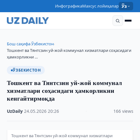
Инфографика
Махсус лойиҳалар
Ўз
Бош саҳифа
Ўзбекистон
›
›
Тошкент ва Тянтсзин уй-жой коммунал хизматлари соҳасидаги
ҳамкорликни …
ЎЗБЕКИСТОН
Тошкент ва Тянтсзин уй-жой коммунал
хизматлари соҳасидаги ҳамкорликни
кенгайтирмоқда
UzDaily
·
24.05.2026
·
20:26
·
166 views
Тошкент ва Тянтсзин уй-жой коммунал хизматлари