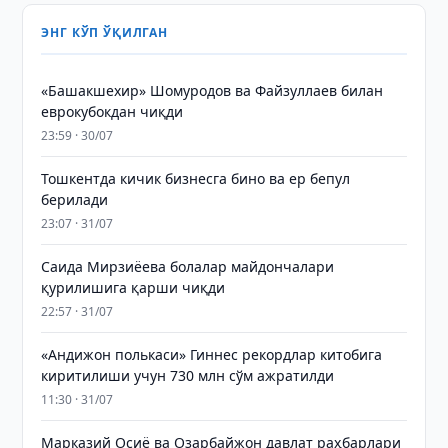
ЭНГ КЎП ЎҚИЛГАН
«Башакшехир» Шомуродов ва Файзуллаев билан
еврокубокдан чиқди
23:59 · 30/07
Тошкентда кичик бизнесга бино ва ер бепул
берилади
23:07 · 31/07
Саида Мирзиёева болалар майдончалари
қурилишига қарши чиқди
22:57 · 31/07
«Андижон полькаси» Гиннес рекордлар китобига
киритилиши учун 730 млн сўм ажратилди
11:30 · 31/07
Марказий Осиё ва Озарбайжон давлат раҳбарлари