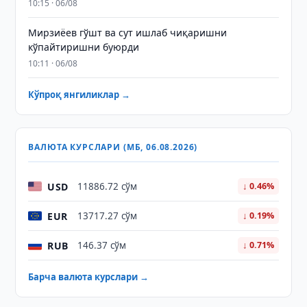
10:15 · 06/08
Мирзиёев гўшт ва сут ишлаб чиқаришни
кўпайтиришни буюрди
10:11 · 06/08
Кўпроқ янгиликлар →
ВАЛЮТА КУРСЛАРИ (МБ, 06.08.2026)
USD
11886.72 сўм
↓ 0.46%
EUR
13717.27 сўм
↓ 0.19%
RUB
146.37 сўм
↓ 0.71%
Барча валюта курслари →