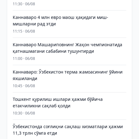
11:30 · 06/08
Каннаваро 4 млн евро маош ҳақидаги миш-
мишларни рад этди
11:15 · 06/08
Каннаваро Машариповнинг Жаҳон чемпионатида
қатнашмагани сабабини тушунтирди
11:00 · 06/08
Каннаваро: Ўзбекистон терма жамоасининг ўйини
яхшиланди
10:45 · 06/08
Тошкент қурилиш ишлари ҳажми бўйича
етакчиликни сақлаб қолди
10:30 · 06/08
Ўзбекистонда соғлиқни сақлаш хизматлари ҳажми
11,3 трлн сўмга етди