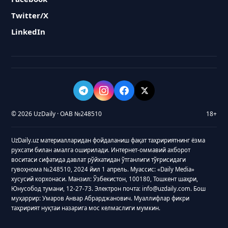
Twitter/X
LinkedIn
© 2026 UzDaily · ОАВ №248510
18+
UzDaily.uz материалларидан фойдаланиш фақат таҳририятнинг ёзма
рухсати билан амалга оширилади. Интернет-оммавий ахборот
воситаси сифатида давлат рўйхатидан ўтганлиги тўғрисидаги
гувоҳнома №248510, 2024 йил 1 апрель. Муассис: «Daily Media»
хусусий корхонаси. Манзил: Ўзбекистон, 100180, Тошкент шаҳри,
Юнусобод тумани, 12-27-73. Электрон почта: info@uzdaily.com. Бош
муҳаррир: Умаров Анвар Абрарджанович. Муаллифлар фикри
таҳририят нуқтаи назарига мос келмаслиги мумкин.