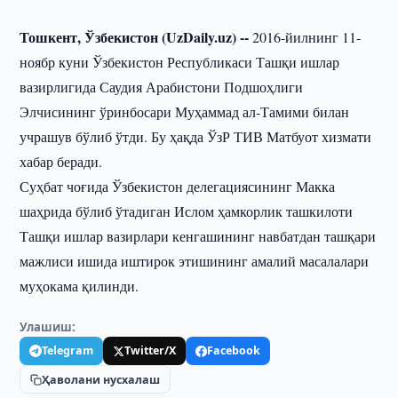
Тошкент, Ўзбекистон (UzDaily.uz) --
2016-йилнинг 11-
ноябр куни Ўзбекистон Республикаси Ташқи ишлар
вазирлигида Саудия Арабистони Подшоҳлиги
Элчисининг ўринбосари Муҳаммад ал-Тамими билан
учрашув бўлиб ўтди. Бу ҳақда ЎзР ТИВ Матбуот хизмати
хабар беради.
Суҳбат чоғида Ўзбекистон делегациясининг Макка
шаҳрида бўлиб ўтадиган Ислом ҳамкорлик ташкилоти
Ташқи ишлар вазирлари кенгашининг навбатдан ташқари
мажлиси ишида иштирок этишининг амалий масалалари
муҳокама қилинди.
Улашиш:
Telegram
Twitter/X
Facebook
Ҳаволани нусхалаш