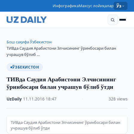
Инфографика
Махсус лойиҳалар
Ўз
Бош саҳифа
Ўзбекистон
›
›
ТИВда Саудия Арабистони Элчисининг ўринбосари билан
учрашув бўлиб …
ЎЗБЕКИСТОН
ТИВда Саудия Арабистони Элчисининг
ўринбосари билан учрашув бўлиб ўтди
UzDaily
·
11.11.2016
·
18:47
·
328 views
ТИВда Саудия Арабистони Элчисининг ўринбосари билан
учрашув бўлиб ўтди