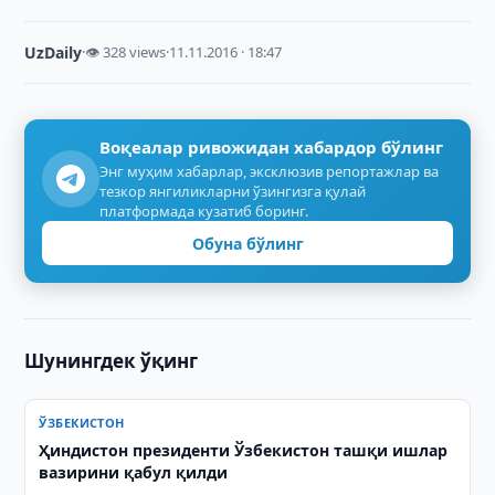
UzDaily
·
👁 328 views
·
11.11.2016 · 18:47
Воқеалар ривожидан хабардор бўлинг
Энг муҳим хабарлар, эксклюзив репортажлар ва
тезкор янгиликларни ўзингизга қулай
платформада кузатиб боринг.
Обуна бўлинг
Шунингдек ўқинг
ЎЗБЕКИСТОН
Ҳиндистон президенти Ўзбекистон ташқи ишлар
вазирини қабул қилди