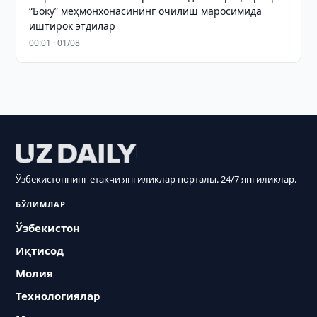
“Боку” меҳмонхонасининг очилиш маросимида
иштирок этдилар
00:01 · 01/08
Ўзбекистоннинг етакчи янгиликлар порталы. 24/7 янгиликлар.
БЎЛИМЛАР
Ўзбекистон
Иқтисод
Молия
Технологиялар