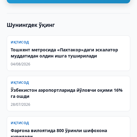
Шунингдек ўқинг
ИҚТИСОД
Тошкент метросида «Пахтакор»даги эскалатор
муддатидан олдин ишга туширилади
04/08/2026
ИҚТИСОД
Ўзбекистон аэропортларида йўловчи оқими 16%
га ошди
28/07/2026
ИҚТИСОД
Фарғона вилоятида 800 ўринли шифохона
қурилади