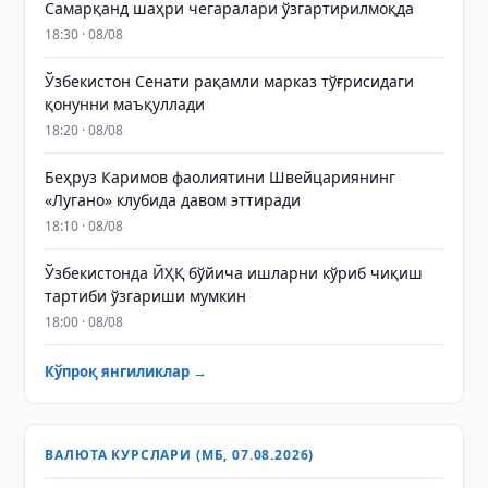
Самарқанд шаҳри чегаралари ўзгартирилмоқда
18:30 · 08/08
Ўзбекистон Сенати рақамли марказ тўғрисидаги
қонунни маъқуллади
18:20 · 08/08
Беҳруз Каримов фаолиятини Швейцариянинг
«Лугано» клубида давом эттиради
18:10 · 08/08
Ўзбекистонда ЙҲҚ бўйича ишларни кўриб чиқиш
тартиби ўзгариши мумкин
18:00 · 08/08
Кўпроқ янгиликлар →
ВАЛЮТА КУРСЛАРИ (МБ, 07.08.2026)