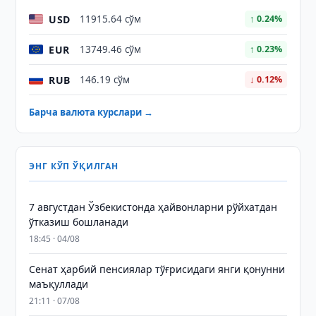
USD
11915.64 сўм
↑ 0.24%
EUR
13749.46 сўм
↑ 0.23%
RUB
146.19 сўм
↓ 0.12%
Барча валюта курслари →
ЭНГ КЎП ЎҚИЛГАН
7 августдан Ўзбекистонда ҳайвонларни рўйхатдан
ўтказиш бошланади
18:45 · 04/08
Сенат ҳарбий пенсиялар тўғрисидаги янги қонунни
маъқуллади
21:11 · 07/08