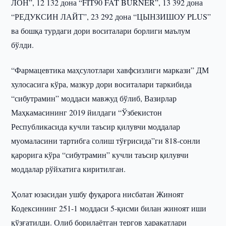
ЛОН”, 12 132 дона “FIT90 FAT BURNER”, 13 392 дона
“РЕДУКСИН ЛАЙТ”, 23 292 дона “ЦЫНЗИШОУ PLUS”
ва бошқа турдаги дори воситалари борлиги маълум
бўлди.
“Фармацевтика маҳсулотлари хавфсизлиги маркази” ДМ
хулосасига кўра, мазкур дори воситалари таркибида
“сибутрамин” моддаси мавжуд бўлиб, Вазирлар
Маҳкамасининг 2019 йилдаги “Ўзбекистон
Республикасида кучли таъсир қилувчи моддалар
муомаласини тартибга солиш тўғрисида”ги 818-сонли
қарорига кўра “сибутрамин” кучли таъсир қилувчи
моддалар рўйхатига киритилган.
Ҳолат юзасидан ушбу фуқарога нисбатан Жиноят
Кодексининг 251-1 моддаси 5-қисми билан жиноят иши
қўзғатилди. Олиб борилаётган тергов ҳаракатлари