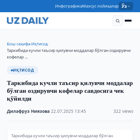
Инфографика
Махсус лойиҳалар
Ўз
Бош саҳифа
Иқтисод
›
›
Таркибида кучли таъсир қилувчи моддалар бўлган оздирувчи
кофелар …
ИҚТИСОД
Таркибида кучли таъсир қилувчи моддалар
бўлган оздирувчи кофелар савдосига чек
қўйилди
Дилафруз Ниязова
·
22.07.2025
·
13:45
·
322 views
Таркибида кучли таъсир қилувчи моддалар бўлган