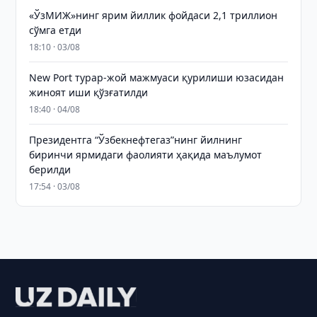
«ЎзМИЖ»нинг ярим йиллик фойдаси 2,1 триллион
сўмга етди
18:10 · 03/08
New Port турар-жой мажмуаси қурилиши юзасидан
жиноят иши қўзғатилди
18:40 · 04/08
Президентга “Ўзбекнефтегаз”нинг йилнинг
биринчи ярмидаги фаолияти ҳақида маълумот
берилди
17:54 · 03/08