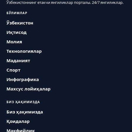
Ўзбекистоннинг етакчи янгиликлар порталы. 24/7 янгиликлар.
БЎЛИМЛАР
Ўзбекистон
Иқтисод
Молия
Технологиялар
Маданият
Спорт
Инфографика
Махсус лойиҳалар
БИЗ ҲАҚИМИЗДА
Биз ҳақимизда
Қоидалар
Макфийлик