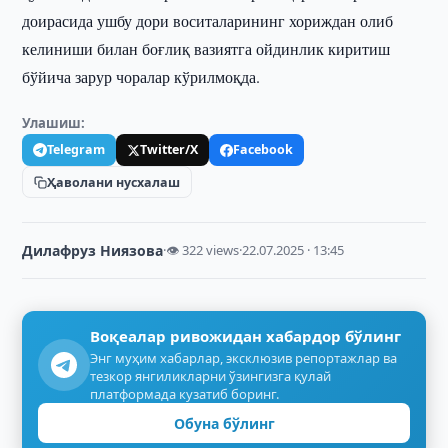
доирасида ушбу дори воситаларининг хориждан олиб
келиниши билан боғлиқ вазиятга ойдинлик киритиш
бўйича зарур чоралар кўрилмоқда.
Улашиш:
Telegram
Twitter/X
Facebook
Ҳаволани нусхалаш
Дилафруз Ниязова
·
👁 322 views
·
22.07.2025 · 13:45
Воқеалар ривожидан хабардор бўлинг
Энг муҳим хабарлар, эксклюзив репортажлар ва
тезкор янгиликларни ўзингизга қулай
платформада кузатиб боринг.
Обуна бўлинг