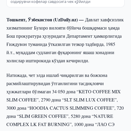
оздирувчи кофелар савдосига чек қўйилди
Тошкент, Ўзбекистон (UzDaily.uz) —
Давлат хавфсизлик
хизматининг Бухоро вилояти бўйича бошқармаси ҳамда
Бош прокуратура ҳузуридаги Департамент ҳамкорлигида
Ғиждувон туманида ўтказилган тезкор тадбирда, 1985
й.т., муқаддам судланган фуқаронинг яшаш хонадони
холислар иштирокида кўздан кечирилди.
Натижада, чет элда ишлаб чиқарилган ва божхона
расмийлаштирувидан ўтганлигини тасдиқловчи
ҳужжатлари бўлмаган 34 050 дона “KETO COFFEE MIX
SLIM COFFEE”, 2790 дона “SLT SLIM LUX COFFEE”,
3000 дона “HOODIA CACTUS SLIMMING COFFEE”, 720
дона “SLIM GREEN COFFEE”, 5280 дона “NATURE
COMPLEX LK FAT BURNING”, 1000 дона “ЛАО СЭ