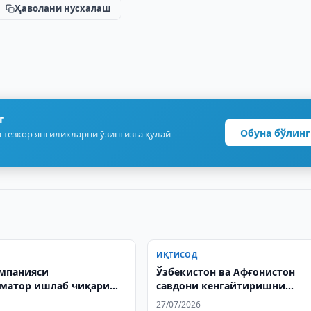
Ҳаволани нусхалаш
г
Обуна бўлинг
 тезкор янгиликларни ўзингизга қулай
ИҚТИСОД
мпанияси
Ўзбекистон ва Афғонистон
рматор ишлаб чиқариш
савдони кенгайтиришни
ини ишга туширади
муҳокама қилди
27/07/2026