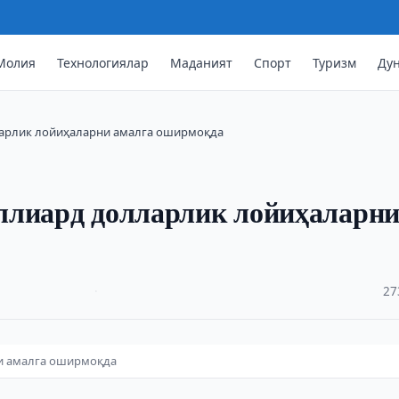
Молия
Технологиялар
Маданият
Спорт
Туризм
Ду
лларлик лойиҳаларни амалга оширмоқда
миллиард долларлик лойиҳаларн
·
27
ни амалга оширмоқда