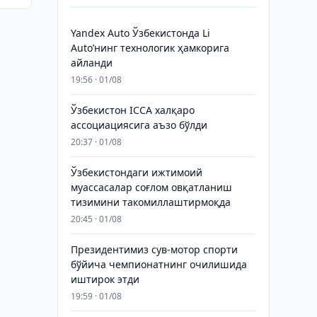
Yandex Auto Ўзбекистонда Li
Auto’нинг технологик ҳамкорига
айланди
19:56 · 01/08
Ўзбекистон ICCA халқаро
ассоциациясига аъзо бўлди
20:37 · 01/08
Ўзбекистондаги ижтимоий
муассасалар соғлом овқатланиш
тизимини такомиллаштирмоқда
20:45 · 01/08
Президентимиз сув-мотор спорти
бўйича чемпионатнинг очилишида
иштирок этди
19:59 · 01/08