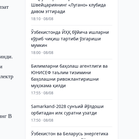
Швейцариянинг «Лугано» клубида
лзат
давом эттиради
18:10 · 08/08
Ўзбекистонда ЙҲҚ бўйича ишларни
кўриб чиқиш тартиби ўзгариши
мумкин
18:00 · 08/08
инди.
и
Билимларни баҳолаш агентлиги ва
ЮНИСЕФ таълим тизимини
лектр
баҳолашни ривожлантиришни
муҳокама қилди
17:55 · 08/08
Samarkand-2028 сунъий йўлдоши
орбитадан илк суратни узатди
инг В
17:50 · 08/08
Ўзбекистон ва Беларусь энергетика