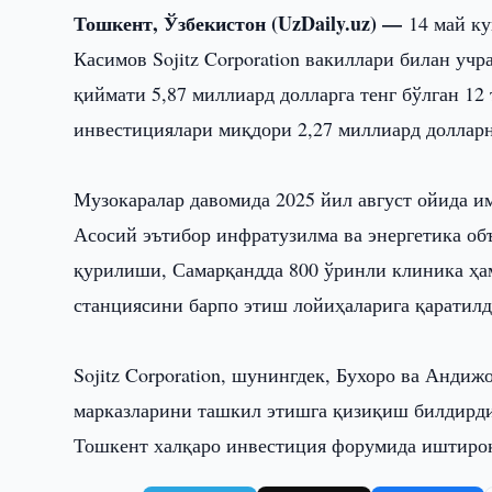
Тошкент, Ўзбекистон (UzDaily.uz) —
14 май ку
Касимов Sojitz Corporation вакиллари билан у
қиймати 5,87 миллиард долларга тенг бўлган 12
инвестициялари миқдори 2,27 миллиард долларн
Музокаралар давомида 2025 йил август ойида и
Асосий эътибор инфратузилма ва энергетика объ
қурилиши, Самарқандда 800 ўринли клиника ҳа
станциясини барпо этиш лойиҳаларига қаратилд
Sojitz Corporation, шунингдек, Бухоро ва Анди
марказларини ташкил этишга қизиқиш билдирди
Тошкент халқаро инвестиция форумида иштиро