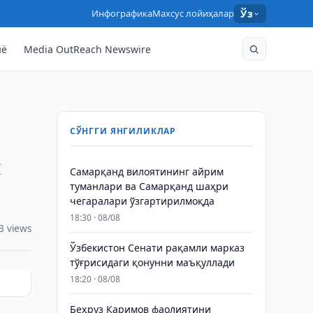
Инфографика
Махсус лойиҳалар
Ўз
нё
Media OutReach Newswire
СЎНГГИ ЯНГИЛИКЛАР
и
Самарқанд вилоятининг айрим
туманлари ва Самарқанд шаҳри
чегаралари ўзгартирилмоқда
18:30 · 08/08
3 views
Ўзбекистон Сенати рақамли марказ
тўғрисидаги қонунни маъқуллади
18:20 · 08/08
Беҳруз Каримов фаолиятини