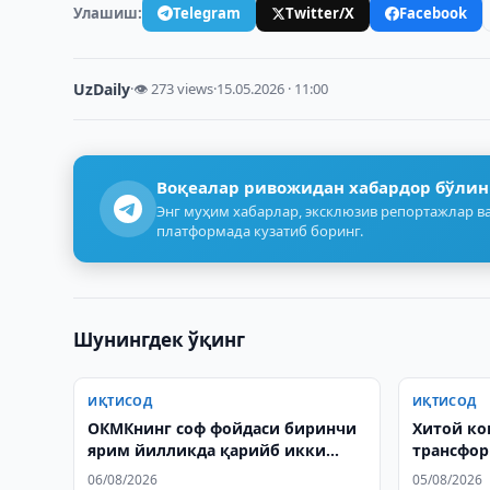
Улашиш:
Telegram
Twitter/X
Facebook
UzDaily
·
👁 273 views
·
15.05.2026 · 11:00
Воқеалар ривожидан хабардор бўлин
Энг муҳим хабарлар, эксклюзив репортажлар ва
платформада кузатиб боринг.
Шунингдек ўқинг
ИҚТИСОД
ИҚТИСОД
OКМКнинг соф фойдаси биринчи
Хитой ко
ярим йилликда қарийб икки
трансфо
баробар ошди
лойиҳас
06/08/2026
05/08/2026