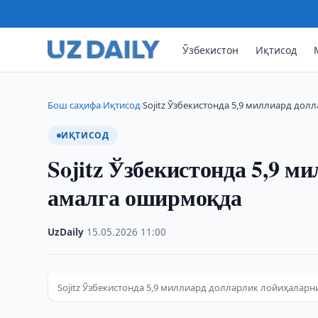
Ўзбекистон
Иқтисод
Бош саҳифа
Иқтисод
Sojitz Ўзбекистонда 5,9 миллиард до
›
›
ИҚТИСОД
Sojitz Ўзбекистонда 5,9 
амалга оширмоқда
UzDaily
·
15.05.2026
·
11:00
Sojitz Ўзбекистонда 5,9 миллиард долларлик лойиҳалар