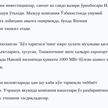
ни инвестициялар, саноат ва савдо вазири ўринбосари И
чрашув ўтказди. Мазкур компания Ўзбекистонда умумий
 та лойиҳани амалга оширмоқда, бунда Япония
и ташкил этади.
мзоланган "йўл харитаси"нинг ижро ҳолати муҳокама қил
ектларига, хусусан, Тошкентнинг янги халқаро аэропорт
мда Навоий вилоятида қуввати 1000 МВт бўлган шамол э
и.
жон вилоятларида ҳам шу каби кўп тармоқли тиббиёт
. Учрашув якунида компания вакиллари ўз раҳбариятин
к этишини тасдиқладилар.