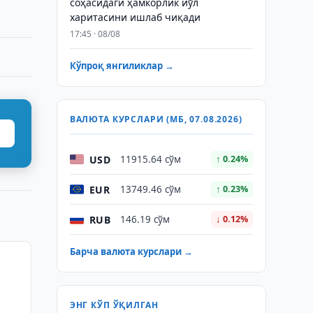
соҳасидаги ҳамкорлик йўл
харитасини ишлаб чиқади
17:45 · 08/08
Кўпроқ янгиликлар →
ВАЛЮТА КУРСЛАРИ (МБ, 07.08.2026)
USD
11915.64 сўм
↑ 0.24%
EUR
13749.46 сўм
↑ 0.23%
RUB
146.19 сўм
↓ 0.12%
Барча валюта курслари →
ЭНГ КЎП ЎҚИЛГАН