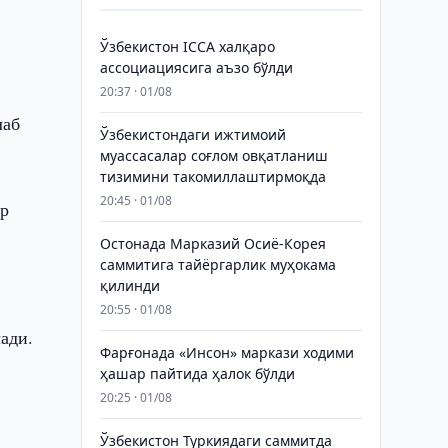
Ўзбекистон ICCA халқаро
ассоциациясига аъзо бўлди
20:37 · 01/08
лаб
Ўзбекистондаги ижтимоий
муассасалар соғлом овқатланиш
тизимини такомиллаштирмоқда
20:45 · 01/08
ар
Остонада Марказий Осиё-Корея
саммитига тайёргарлик муҳокама
қилинди
20:55 · 01/08
ади.
Фарғонада «Инсон» маркази ходими
ҳашар пайтида ҳалок бўлди
20:25 · 01/08
Ўзбекистон Туркиядаги саммитда