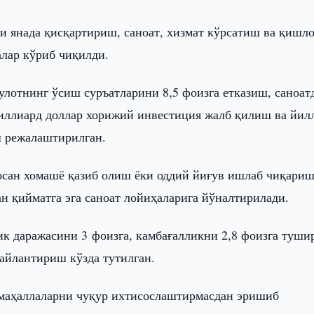
 янада қисқартириш, саноат, хизмат кўрсатиш ва қишл
лар кўриб чиқилди.
улотнинг ўсиш суръатларини 8,5 фоизга етказиш, саноат
иллиард доллар хорижий инвестиция жалб қилиш ва йил
ш режалаштирилган.
осан хомашё қазиб олиш ёки оддий йиғув ишлаб чиқариш
н қийматга эга саноат лойиҳаларига йўналтирилади.
к даражасини 3 фоизга, камбағалликни 2,8 фоизга туши
 айлантириш кўзда тутилган.
и маҳаллаларни чуқур ихтисослаштирмасдан эришиб