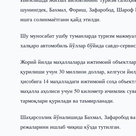
шунингдек, Бахмал, Фориш, Зафаробод, Шароф 
ишга солинмаётгани қайд этилди.
Шу муносабат ушбу туманларда туризм мажмуа
халқаро автомобиль йўллар бўйида савдо-серв
Жорий йилда маҳаллаларда ижтимоий объектлар,
қурилиши учун 30 миллион доллар, келгуси йил
ҳисобига 14 маҳалладаги ижтимоий соҳа объектл
маҳалла аҳолиси учун 50 километр ичимлик суви
тармоқлари қурилади ва таъмирланади.
Шаҳарсозлик йўналишида Бахмал, Зафаробод в
режаларини ишлаб чиқиш кўзда тутилган.