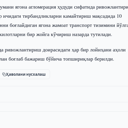
мани ягона агломерация ҳудуди сифатида ривожлантири
р ичидаги тирбандликларни камайтириш мақсадида 10
нни боғлайдиган ягона жамоат транспорт тизимини йўлг
килотларни бир жойга кўчириш назарда тутилади.
да ривожлантириш доирасидаги ҳар бир лойиҳани аҳоли
лан боғлаб бажариш бўйича топшириқлар берилди.
Ҳаволани нусхалаш