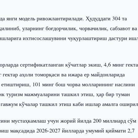
да янги модель ривожлантирилади. Ҳудуддаги 304 та
илиниб, уларнинг боғдорчилик, чорвачилик, сабзавот ва
алишларига ихтисослашувини чуқурлаштириш дастури иш
зорларда сертификатланган кўчатлар экиш, 4,6 минг гект
 гектар аҳоли томорқаси ва ижара ер майдонларида
р етиштириш, 101 минг бош чорва молларининг наслини
рик туризм мажмуаларини ташкил этиш, ҳар бир туман
 гавжум кўчалар ташкил этиш каби ишлар амалга оширил
ини мустаҳкамлаш учун жорий йилда 200 миллиард сўм
иш мақсадида 2026-2027 йилларда умумий қиймати 2,7