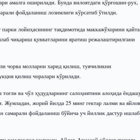
ари амалга оширилади. Бунда вилоятдаги қўрғошин-рух,
марали фойдаланиш лозимлиги кўрсатиб ўтилди.
 парки лойиҳасининг тақдимотида маккажўхорини қайта
шлаб чиқариш қувватларини яратиш режалаштирилгани
ли чорва молларни харид қилиш, туячиликни
укция қилиш чоралари кўрилади.
 тоғли ва чўл ҳудудларнинг салоҳиятини алоҳида ёндаш
и. Жумладан, жорий йилда 25 минг гектар лалми ва яйло
н самарали фойдаланиш бўйича уч йиллик дастур ишлаб
ти ҳам таҳлил қилинди. Айдар-Арнасой кўллар тизими,