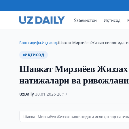
Ўзбекистон
Иқтисод
Бош саҳифа
Иқтисод
Шавкат Мирзиёев Жиззах вилоятидаги
›
›
ИҚТИСОД
Шавкат Мирзиёев Жиззах 
натижалари ва ривожлан
UzDaily
·
30.01.2026
·
20:17
Шавкат Мирзиёев Жиззах вилоятидаги ислоҳотлар нати