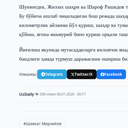
Шунингдек, Жиззах шаҳри ва Шароф Рашидов ту
Бу бўйича ишлаб чиқиладиган бош режада шаҳа
километрлик айланма йўл қуриш, шаҳар ва тума
қўйиш, ягона маъмурий бино қуриш орқали таш
Йиғилиш якунида мутасаддиларга вилоятни яна
бандлиги ҳамда турмуш даражасини ошириш би
Улашиш:
Telegram
Twitter/X
Facebook
UzDaily
·
👁 338 views
·
30.01.2026 · 20:17
#Шавкат Мирзиёев