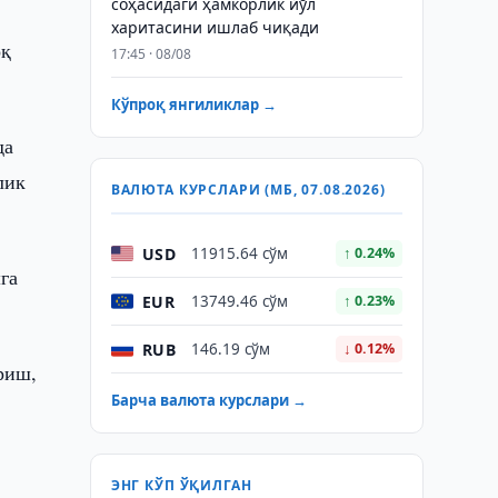
соҳасидаги ҳамкорлик йўл
харитасини ишлаб чиқади
оқ
17:45 · 08/08
Кўпроқ янгиликлар →
да
лик
ВАЛЮТА КУРСЛАРИ (МБ, 07.08.2026)
USD
11915.64 сўм
↑ 0.24%
га
EUR
13749.46 сўм
↑ 0.23%
RUB
146.19 сўм
↓ 0.12%
риш,
Барча валюта курслари →
ЭНГ КЎП ЎҚИЛГАН