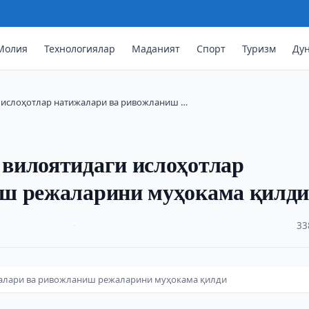
Молия
Технологиялар
Маданият
Спорт
Туризм
Ду
 ислоҳотлар натижалари ва ривожланиш …
вилоятидаги ислоҳотлар
иш режаларини муҳокама қилд
·
33
жалари ва ривожланиш режаларини муҳокама қилди