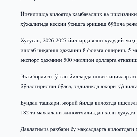
Йиғилишда вилоятда камбағаллик ва ишсизликни
хўжалигида кескин ўсишга эришиш бўйича режа
Хусусан, 2026-2027 йилларда ялпи ҳудудий маҳс
ишлаб чиқариш ҳажмини 8 фоизга ошириш, 5 м
экспорт ҳажмини 500 миллион долларга еткази
Эътиборлиси, ўтган йилларда инвестициялар ас
йўналтирилган бўлса, эндиликда юқори қўшилга
Бундан ташқари, жорий йилда вилоятда ишсизли
182 та маҳаллани жиноятчиликдан холи ҳудудга
Давлатимиз раҳбари бу мақсадларга вилоятдаг