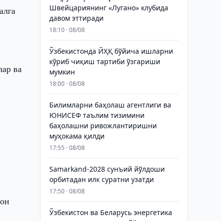
Швейцариянинг «Лугано» клубида
алга
давом эттиради
18:10 · 08/08
Ўзбекистонда ЙҲҚ бўйича ишларни
кўриб чиқиш тартиби ўзгариши
лар ва
мумкин
18:00 · 08/08
Билимларни баҳолаш агентлиги ва
ЮНИСЕФ таълим тизимини
баҳолашни ривожлантиришни
муҳокама қилди
17:55 · 08/08
Samarkand-2028 сунъий йўлдоши
орбитадан илк суратни узатди
17:50 · 08/08
ион
Ўзбекистон ва Беларусь энергетика