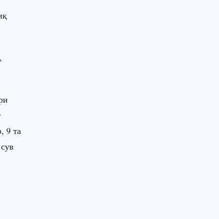
иқ
,
ри
г
, 9 та
 сув