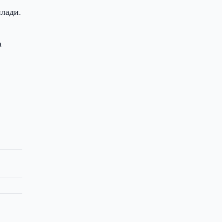
лади.
а