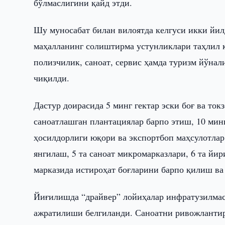
бўлмаслигини қайд этди.
Шу муносабат билан вилоятда келгуси икки йил
маҳалланинг солиштирма устунликлари таҳлил қ
полизчилик, саноат, сервис ҳамда туризм йўн
чиқилди.
Дастур доирасида 5 минг гектар эски боғ ва ток
саноатлашган плантациялар барпо этиш, 10 минг
ҳосилдорлиги юқори ва экспортбоп маҳсулотла
янгилаш, 5 та саноат микромарказлари, 6 та йи
марказида истироҳат боғларини барпо қилиш ва
Йиғилишда “драйвер” лойиҳалар инфратузилмас
ажратилиши белгиланди. Саноатни ривожлантир