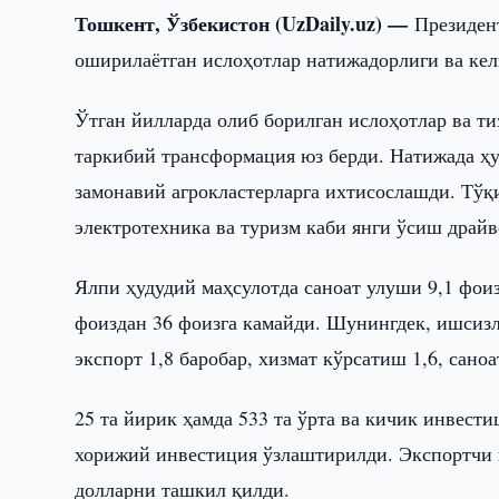
Тошкент, Ўзбекистон (UzDaily.uz) —
Президен
оширилаётган ислоҳотлар натижадорлиги ва кел
Ўтган йилларда олиб борилган ислоҳотлар ва т
таркибий трансформация юз берди. Натижада ҳу
замонавий агрокластерларга ихтисослашди. Тўқ
электротехника ва туризм каби янги ўсиш драй
Ялпи ҳудудий маҳсулотда саноат улуши 9,1 фои
фоиздан 36 фоизга камайди. Шунингдек, ишсизли
экспорт 1,8 баробар, хизмат кўрсатиш 1,6, сан
25 та йирик ҳамда 533 та ўрта ва кичик инвест
хорижий инвестиция ўзлаштирилди. Экспортчи к
долларни ташкил қилди.