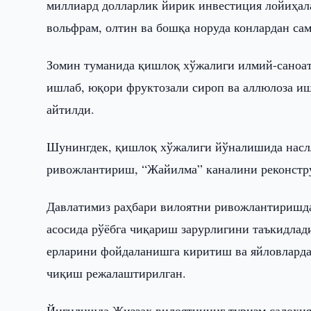
миллиард долларлик йирик инвестиция лойиҳал
вольфрам, олтин ва бошқа норуда конлардан са
Зомин туманида қишлоқ хўжалиги илмий-саноат
ишлаб, юқори фруктозали сироп ва аллюлоза и
айтилди.
Шунингдек, қишлоқ хўжалиги йўналишида насл
ривожлантириш, “Жайилма” каналини реконстр
Давлатимиз раҳбари вилоятни ривожлантиришда
асосида рўёбга чиқариш зарурлигини таъкидлад
ерларини фойдаланишга киритиш ва яйловларда
чиқиш режалаштирилган.
Йиғилишда Жиззах вилоятининг туризм салоҳия