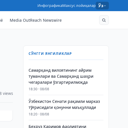
Инфографика
Махсус лойиҳалар
Ўз
нё
Media OutReach Newswire
СЎНГГИ ЯНГИЛИКЛАР
Самарқанд вилоятининг айрим
и
туманлари ва Самарқанд шаҳри
чегаралари ўзгартирилмоқда
18:30 · 08/08
8 views
Ўзбекистон Сенати рақамли марказ
тўғрисидаги қонунни маъқуллади
18:20 · 08/08
Беҳруз Каримов фаолиятини