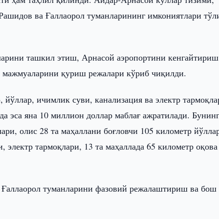
Рашидов ва Ғаллаорол туманларининг имкониятлари тўл
ларини ташкил этиш, Арнасой аэропортини кенгайтириш
ис мажмуаларини қуриш режалари кўриб чиқилди.
 йўллар, ичимлик суви, канализация ва электр тармоқла
да эса яна 10 миллион доллар маблағ ажратилади. Бунин
ари, олис 28 та маҳаллани боғловчи 105 километр йўллар
, электр тармоқлари, 13 та маҳаллада 65 километр оқова
а Ғаллаорол туманларини фазовий режалаштириш ва бош