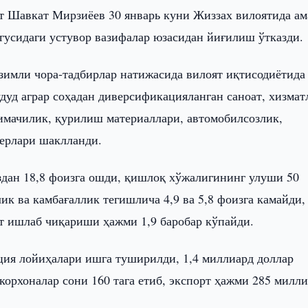
т Шавкат Мирзиёев 30 январь куни Жиззах вилоятида ам
гусидаги устувор вазифалар юзасидан йиғилиш ўтказди.
изимли чора-тадбирлар натижасида вилоят иқтисодиётида
дуд аграр соҳадан диверсификацияланган саноат, хизмат
имачилик, қурилиш материаллари, автомобилсозлик,
верлари шаклланди.
здан 18,8 фоизга ошди, қишлоқ хўжалигининг улуши 50
к ва камбағаллик тегишлича 4,9 ва 5,8 фоизга камайди,
оат ишлаб чиқариши ҳажми 1,9 баробар кўпайди.
иция лойиҳалари ишга туширилди, 1,4 миллиард доллар
орхоналар сони 160 тага етиб, экспорт ҳажми 285 милл