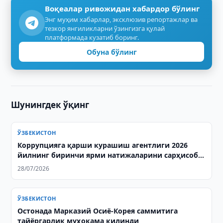
Воқеалар ривожидан хабардор бўлинг
Энг муҳим хабарлар, эксклюзив репортажлар ва
тезкор янгиликларни ўзингизга қулай
платформада кузатиб боринг.
Обуна бўлинг
Шунингдек ўқинг
ЎЗБЕКИСТОН
Коррупцияга қарши курашиш агентлиги 2026
йилнинг биринчи ярми натижаларини сарҳисоб
қилди
28/07/2026
ЎЗБЕКИСТОН
Остонада Марказий Осиё-Корея саммитига
тайёргарлик муҳокама қилинди