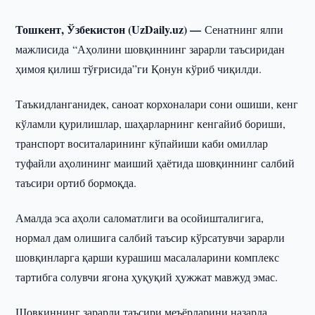
Тошкент, Ўзбекистон (UzDaily.uz) —
Сенатнинг ялпи
мажлисида “Аҳолини шовқиннинг зарарли таъсиридан
ҳимоя қилиш тўғрисида”ги Қонун кўриб чиқилди.
Таъкидланганидек, саноат корхоналари сони ошиши, кенг
кўламли қурилишлар, шаҳарларнинг кенгайиб бориши,
транспорт воситаларининг кўпайиши каби омиллар
туфайли аҳолининг маиший ҳаётида шовқиннинг салбий
таъсири ортиб бормоқда.
Амалда эса аҳоли саломатлиги ва осойишталигига,
нормал дам олишига салбий таъсир кўрсатувчи зарарли
шовқинларга қарши курашиш масалаларини комплекс
тартибга солувчи ягона ҳуқуқий ҳужжат мавжуд эмас.
Шовқиннинг зарарли таъсири меъёрларини назарда