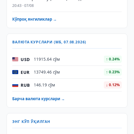
20:43 · 07/08
Кўпроқ янгиликлар →
ВАЛЮТА КУРСЛАРИ (МБ, 07.08.2026)
USD
11915.64 сўм
↑ 0.24%
EUR
13749.46 сўм
↑ 0.23%
RUB
146.19 сўм
↓ 0.12%
Барча валюта курслари →
ЭНГ КЎП ЎҚИЛГАН