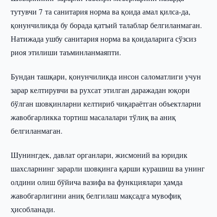
тутувчи 7 та санитария норма ва қоида амал қилса-да,
қонунчиликда бу борада қатъий талаблар белгиланмаган.
Натижада ушбу санитария норма ва қоидаларига сўзсиз
риоя этилиши таъминланмаяпти.
Бундан ташқари, қонунчиликда инсон саломатлиги учун
зарар келтирувчи ва рухсат этилган даражадан юқори
бўлган шовқинларни келтириб чиқараётган объектларни
жавобгарликка тортиш масалалари тўлиқ ва аниқ
белгиланмаган.
Шунингдек, давлат органлари, жисмоний ва юридик
шахсларнинг зарарли шовқинга қарши курашиш ва унинг
олдини олиш бўйича вазифа ва функциялари ҳамда
жавобгарлигини аниқ белгилаш мақсадга мувофиқ
ҳисобланади.