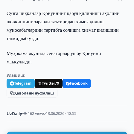
Сўзга чиққанлар Қонуннинг қабул қилиниши аҳолини
шовқиннинг зарарли таъсиридан ҳимоя қилиш
муносабатларини тартибга солишга хизмат қилишини
таъкидлаб ўтди.
Муҳокама якунида сенаторлар ушбу Қонунни
маъқуллади.
Улашиш:
Telegram
Twitter/X
Facebook
Ҳаволани нусхалаш
UzDaily
·
👁 162 views
·
13.06.2026 · 18:55