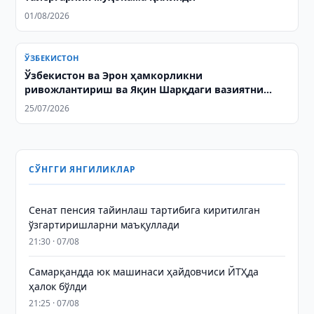
01/08/2026
ЎЗБЕКИСТОН
Ўзбекистон ва Эрон ҳамкорликни
ривожлантириш ва Яқин Шарқдаги вазиятни
муҳокама қилишди
25/07/2026
СЎНГГИ ЯНГИЛИКЛАР
Сенат пенсия тайинлаш тартибига киритилган
ўзгартиришларни маъқуллади
21:30 · 07/08
Самарқандда юк машинаси ҳайдовчиси ЙТҲда
ҳалок бўлди
21:25 · 07/08