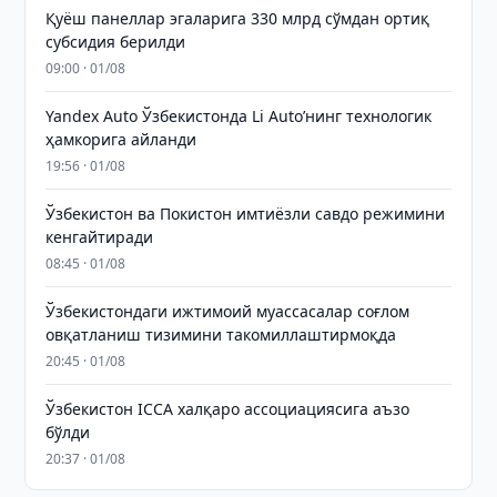
Қуёш панеллар эгаларига 330 млрд сўмдан ортиқ
субсидия берилди
09:00 · 01/08
Yandex Auto Ўзбекистонда Li Auto’нинг технологик
ҳамкорига айланди
19:56 · 01/08
Ўзбекистон ва Покистон имтиёзли савдо режимини
кенгайтиради
08:45 · 01/08
Ўзбекистондаги ижтимоий муассасалар соғлом
овқатланиш тизимини такомиллаштирмоқда
20:45 · 01/08
Ўзбекистон ICCA халқаро ассоциациясига аъзо
бўлди
20:37 · 01/08