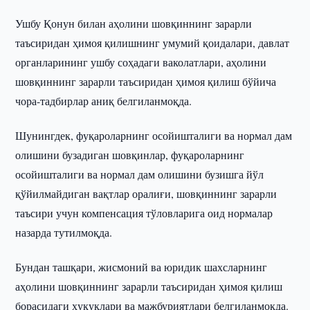
Ушбу Қонун билан аҳолини шовқиннинг зарарли
таъсиридан ҳимоя қилишнинг умумий қоидалари, давлат
органларининг ушбу соҳадаги ваколатлари, аҳолини
шовқиннинг зарарли таъсиридан ҳимоя қилиш бўйича
чора-тадбирлар аниқ белгиланмоқда.
Шунингдек, фуқароларнинг осойишталиги ва нормал дам
олишини бузадиган шовқинлар, фуқароларнинг
осойишталиги ва нормал дам олишини бузишга йўл
қўйилмайдиган вақтлар оралиғи, шовқиннинг зарарли
таъсири учун компенсация тўловларига оид нормалар
назарда тутилмоқда.
Бундан ташқари, жисмоний ва юридик шахсларнинг
аҳолини шовқиннинг зарарли таъсиридан ҳимоя қилиш
борасидаги ҳуқуқлари ва мажбуриятлари белгиланмоқда.