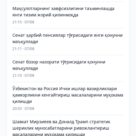
Маҳсулотларнинг хавфсизлигини таъминлашда
янги тизим жорий қилинмоқда
21:15 · 07/08
Сенат ҳарбий пенсиялар тўғрисидаги янги қонунни
маъқуллади
21:11 · 07/08
Сенат бозор назорати тўғрисидаги қонунни
маъқуллади
21:10 · 07/08
Ўзбекистон ва Россия Ички ишлар вазирликлари
ҳамкорликни кенгайтириш масалаларини муҳокама
қилишди
20:55 · 07/08
Шавкат Мирзиёев ва Доналд Трамп стратегик
шериклик муносабатларини ривожлантириш
масалаларини муҳокама қилишди