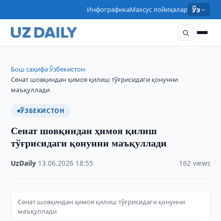
Инфографика
Махсус лойиҳалар
Ўз
Бош саҳифа
Ўзбекистон
›
›
Сенат шовқиндан ҳимоя қилиш тўғрисидаги қонунни
маъқуллади
ЎЗБЕКИСТОН
Сенат шовқиндан ҳимоя қилиш
тўғрисидаги қонунни маъқуллади
UzDaily
·
13.06.2026
·
18:55
·
162 views
Сенат шовқиндан ҳимоя қилиш тўғрисидаги қонунни
маъқуллади